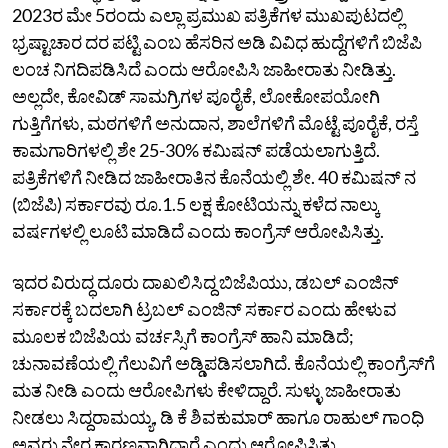
2023ರ ಮೇ 5ರಂದು ಎಲ್ಲಾ ಪ್ರಮುಖ ಪತ್ರಿಕೆಗಳ ಮುಖಪುಟದಲ್ಲಿ
ಭ್ರಷ್ಟಾಚಾರ ದರ ಪಟ್ಟಿ ಎಂಬ ಹೆಸರಿನ ಅಡಿ ವಿವಿಧ ಹುದ್ದೆಗಳಿಗೆ ಬಿಜೆಪಿ
ಲಂಚ ನಿಗದಿಪಡಿಸಿದೆ ಎಂದು ಆರೋಪಿಸಿ ಜಾಹೀರಾತು ನೀಡಿತ್ತು.
ಅಲ್ಲದೇ, ಕೋವಿಡ್‌ ಸಾಮಗ್ರಿಗಳ ಪೂರೈಕೆ, ಲೋಕೋಪಯೋಗಿ
ಗುತ್ತಿಗೆಗಳು, ಮಠಗಳಿಗೆ ಅನುದಾನ, ಶಾಲೆಗಳಿಗೆ ಮೊಟ್ಟೆ ಪೂರೈಕೆ, ರಸ್ತೆ
ಕಾಮಗಾರಿಗಳಲ್ಲಿ ಶೇ 25-30% ಕಮಿಷನ್‌ ಪಡೆಯಲಾಗುತ್ತಿದೆ.
ಪತ್ರಿಕೆಗಳಿಗೆ ನೀಡಿದ ಜಾಹೀರಾತಿನ ಕೊನೆಯಲ್ಲಿ ಶೇ. 40 ಕಮಿಷನ್ ನ
(ಬಿಜೆಪಿ) ಸರ್ಕಾರವು ರೂ.1.5 ಲಕ್ಷ ಕೋಟಿಯನ್ನು ಕಳೆದ ನಾಲ್ಕು
ವರ್ಷಗಳಲ್ಲಿ ಲೂಟಿ ಮಾಡಿದೆ ಎಂದು ಕಾಂಗ್ರೆಸ್ ಆರೋಪಿಸಿತ್ತು.
ಇದರ ವಿರುದ್ಧ ದೂರು ದಾಖಲಿಸಿದ್ದ ಬಿಜೆಪಿಯು, ಡಬಲ್‌ ಎಂಜಿನ್‌
ಸರ್ಕಾರಕ್ಕೆ ಬದಲಾಗಿ ಟ್ರಬಲ್‌ ಎಂಜಿನ್‌ ಸರ್ಕಾರ ಎಂದು ಹೇಳುವ
ಮೂಲಕ ಬಿಜೆಪಿಯ ವರ್ಚಸ್ಸಿಗೆ ಕಾಂಗ್ರೆಸ್‌ ಹಾನಿ ಮಾಡಿದೆ;
ಚುನಾವಣೆಯಲ್ಲಿ ಗೆಲುವಿಗೆ ಅಡ್ಡಿಪಡಿಸಲಾಗಿದೆ. ಕೊನೆಯಲ್ಲಿ ಕಾಂಗ್ರೆಸ್‌ಗೆ
ಮತ ನೀಡಿ ಎಂದು ಆರೋಪಿಗಳು ಕೇಳಿದ್ದಾರೆ. ಸುಳ್ಳು ಜಾಹೀರಾತು
ನೀಡಲು ಸಿದ್ದರಾಮಯ್ಯ, ಡಿ ಕೆ ಶಿವಕುಮಾರ್‌ ಹಾಗೂ ರಾಹುಲ್‌ ಗಾಂಧಿ
ಅವರು ನೇರ ಕಾರಣವಾಗಿದ್ದಾರೆ ಎಂದು ಆರೋಪಿಸಿತ್ತು.