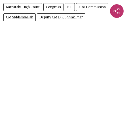
Karnataka High Court
Congress
BJP
40% Commission
CM Siddaramaiah
Deputy CM D K Shivakumar