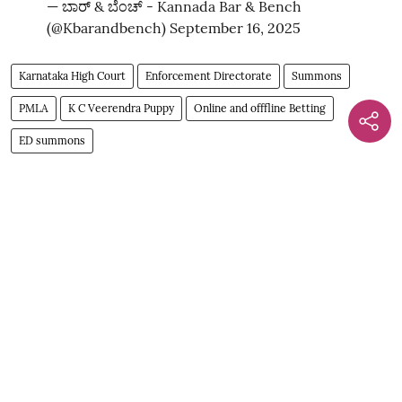
— ಬಾರ್‌ & ಬೆಂಚ್ - Kannada Bar & Bench
(@Kbarandbench)
September 16, 2025
Karnataka High Court
Enforcement Directorate
Summons
PMLA
K C Veerendra Puppy
Online and offfline Betting
ED summons