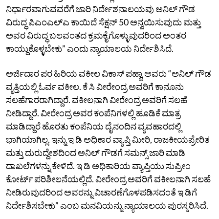
ನಿರ್ಧಾರವಾಗುವವರೆಗೆ ಜಾರಿ ನಿರ್ದೇಶನಾಲಯವು ಅನಿಲ್‌ ಗೌಡ
ವಿರುದ್ಧ ಪಿಎಂಎಲ್‌ಎ ಕಾಯಿದೆ ಸೆಕ್ಷನ್‌ 50 ಅನ್ವಯಿಸುವುದು ಮತ್ತು
ಅವರ ವಿರುದ್ಧ ಬಲವಂತದ ಕ್ರಮಕೈಗೊಳ್ಳುವುದರಿಂದ ಅಂತರ
ಕಾಯ್ದುಕೊಳ್ಳಬೇಕು” ಎಂದು ನ್ಯಾಯಾಲಯ ನಿರ್ದೇಶಿಸಿದೆ.
ಅರ್ಜಿದಾರ ಪರ ಹಿರಿಯ ವಕೀಲ ವಿಕಾಸ್‌ ಪಹ್ವಾ ಅವರು “ಅನಿಲ್‌ ಗೌಡ
ವೃತ್ತಿಯಲ್ಲಿ ಓರ್ವ ವಕೀಲ. ಕೆ ಸಿ ವೀರೇಂದ್ರ ಅವರಿಗೆ ಕಾನೂನು
ಸಲಹೆಗಾರರಾಗಿದ್ದಾರೆ. ವಕೀಲನಾಗಿ ವೀರೇಂದ್ರ ಅವರಿಗೆ ಸಲಹೆ
ನೀಡಿದ್ದಾರೆ. ವೀರೇಂದ್ರ ಅವರ ಕಂಪೆನಿಗಳಲ್ಲಿ ಹೂಡಿಕೆ ಮಾತ್ರ
ಮಾಡಿದ್ದಾರೆ ಹೊರತು ಕಂಪೆನಿಯ ದೈನಂದಿನ ವ್ಯವಹಾರದಲ್ಲಿ
ಭಾಗಿಯಾಗಿಲ್ಲ. ಇನ್ನು ಇ ಡಿ ಅಧಿಕಾರ ವ್ಯಾಪ್ತಿ ಮೀರಿ, ರಾಜಕೀಯಪ್ರೇರಿತ
ಮತ್ತು ದುರುದ್ದೇಶದಿಂದ ಅನಿಲ್‌ ಗೌಡಗೆ ಸಮನ್ಸ್‌ ಜಾರಿ ಮಾಡಿ
ದಾಖಲೆಗಳನ್ನು ಕೇಳಿದೆ. ಇ ಡಿ ಅಧಿಕಾರಿಯ ವ್ಯಾಪ್ತಿಯು ಸುಪ್ರೀಂ
ಕೋರ್ಟ್ ಪರಿಶೀಲನೆಯಲ್ಲಿದೆ. ವೀರೇಂದ್ರ ಅವರಿಗೆ ವಕೀಲನಾಗಿ ಸಲಹೆ
ನೀಡಿರುವುದರಿಂದ ಅವರನ್ನು ವಿಚಾರಣೆಗೊಳಪಡಿಸದಂತೆ ಇ ಡಿಗೆ
ನಿರ್ದೇಶಿಸಬೇಕು” ಎಂಬ ಮನವಿಯನ್ನು ನ್ಯಾಯಾಲಯ ಪುರಸ್ಕರಿಸಿದೆ.