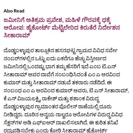
Also Read
ಜಮೀನಿಗೆ ಅತಿಕ್ರಮ ಪ್ರವೇಶ, ಮಹಿಳೆ ಗೌರವಕ್ಕೆ ಧಕ್ಕೆ
ಆರೋಪ: ಹೈಕೋರ್ಟ್‌ ಮೆಟ್ಟಿಲೇರಿದ ಕಿರುತೆರೆ ನಿರ್ದೇಶನ
ಸೀತಾರಾಮ್‌
ದೊಡ್ಡಬಳ್ಳಾಪುರ ತಾಲ್ಲೂಕಿನ ಹಸನಘಟ್ಟ ಗ್ರಾಮದ ವಿವಿಧ ಸರ್ವೇ
ನಂಬರ್‌ಗಳಲ್ಲಿನ ಒಟ್ಟು ಐದು ಎಕರೆಗೂ ಹೆಚ್ಚು ವಿಸ್ತೀರ್ಣದ
ಜಮೀನಿನಲ್ಲಿ ಒಂದಷ್ಟು ಭಾಗ ತಮ್ಮ ಹೆಸರಿಗೆ ಇದೆ ಎಂಬ ಟಿ.ಎನ್‌
ಸೀತಾರಾಮ್‌ ಅವರ ದಾವೆಗೆ ಸಂಬಂಧಿಸಿದಂತೆ ಎಂ ಎ ಅರವಿಂದ
ಕುಮಾರ್ ಮತ್ತು ಸೀತಾರಾಮ್‌ ನಡುವೆ ತಕರಾರು ನಡೆದಿದೆ. ಈ
ಸಂಬಂಧ ಎಂ ಎ ಅರವಿಂದ ಕುಮಾರ್ ಅವರು, ಟಿ ಎನ್‌ ಸೀತಾರಾಮ್‌,
ಕೆ ಎಸ್ ವಿಜಯಲಕ್ಷ್ಮಿ, ರಾಕೇಶ್ ಮತ್ತು ಶಶಾಂಕ ವಿರುದ್ಧ
ದೊಡ್ಡಬಳ್ಳಾಪುರ ಗ್ರಾಮಾಂತರ ಪೊಲೀಸ್ ಠಾಣೆಯಲ್ಲಿ ದೂರು
ನೀಡಿದ್ದರು. ದೂರಿನ ಅನ್ವಯ ನಾಲ್ವರೂ ಆರೋಪಿಗಳ ವಿರುದ್ಧ ವಿವಿಧ
ಸೆಕ್ಷನ್‌ಗಳ ಅಡಿ ಎಫ್‌ಐಆರ್ ದಾಖಲಿಸಲಾಗಿದೆ. ಈ ಕುರಿತ ತನಿಖೆ
ರದ್ದುಪಡಿಸಬೇಕು ಎಂದು ಕೋರಿ ಸೀತಾರಾಮ್‌ ಹೈಕೋರ್ಟ್‌