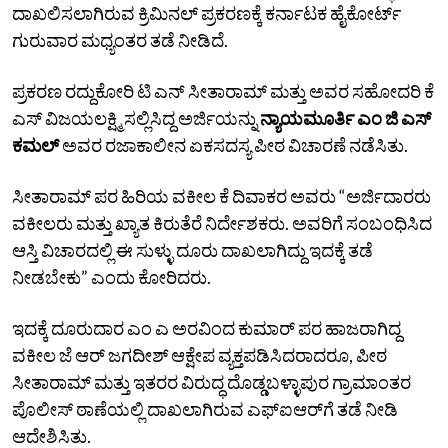
ದಾಖಲಿಸಲಾಗಿರುವ ಕ್ರಿಮಿನಲ್‌ ಪ್ರಕರಣಕ್ಕೆ ಕರ್ನಾಟಕ ಹೈಕೋರ್ಟ್‌
ಗುರುವಾರ ಮಧ್ಯಂತರ ತಡೆ ನೀಡಿದೆ.
ಪ್ರಕರಣ ರದ್ದುಕೋರಿ ಟಿ ಎನ್‌ ಸೀತಾರಾಮ್‌ ಮತ್ತು ಅವರ ಸಹೋದರಿ ಕೆ
ಎಸ್‌ ವಿಜಯಲಕ್ಷ್ಮಿ ಸಲ್ಲಿಸಿದ್ದ ಅರ್ಜಿಯನ್ನು
ನ್ಯಾಯಮೂರ್ತಿ ಎಂ ಜಿ ಎಸ್‌
ಕಮಲ್‌
ಅವರ ರಜಾಕಾಲೀನ ಏಕಸದಸ್ಯ ಪೀಠ ವಿಚಾರಣೆ ನಡೆಸಿತು.
ಸೀತಾರಾಮ್‌ ಪರ ಹಿರಿಯ ವಕೀಲ ಕೆ ದಿವಾಕರ ಅವರು “ಅರ್ಜಿದಾರರು
ವಕೀಲರು ಮತ್ತು ಖ್ಯಾತ ಕಿರುತೆರೆ ನಿರ್ದೇಶಕರು. ಅವರಿಗೆ ಸಂಬಂಧಿಸಿದ
ಆಸ್ತಿ ವಿಚಾರದಲ್ಲಿ ಈ ಸುಳ್ಳು ದೂರು ದಾಖಲಾಗಿದ್ದು ಇದಕ್ಕೆ ತಡೆ
ನೀಡಬೇಕು” ಎಂದು ಕೋರಿದರು.
ಇದಕ್ಕೆ ದೂರುದಾರ ಎಂ ಎ ಅರವಿಂದ ಕುಮಾರ್‌ ಪರ ಹಾಜರಾಗಿದ್ದ
ವಕೀಲ ಜೆ ಆರ್ ಜಗದೀಶ್ ಆಕ್ಷೇಪ ವ್ಯಕ್ತಪಡಿಸಿದರಾದರೂ, ಪೀಠ
ಸೀತಾರಾಮ್‌ ಮತ್ತು ಇತರರ ವಿರುದ್ಧ ದೊಡ್ಡಬಳ್ಳಾಪುರ ಗ್ರಾಮಾಂತರ
ಪೊಲೀಸ್ ಠಾಣೆಯಲ್ಲಿ ದಾಖಲಾಗಿರುವ ಎಫ್‌ಐಆರ್‌ಗೆ ತಡೆ ನೀಡಿ
ಆದೇಶಿಸಿತು.