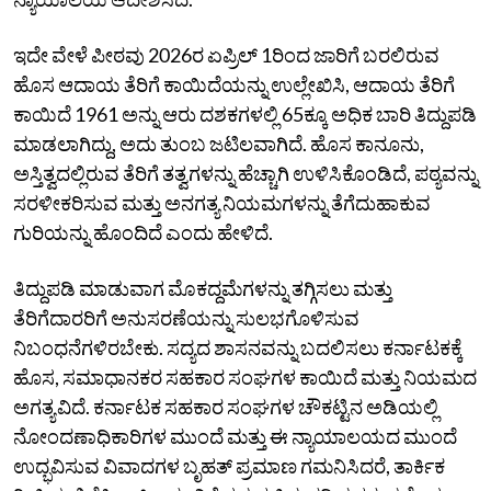
ಇದೇ ವೇಳೆ ಪೀಠವು 2026ರ ಏಪ್ರಿಲ್ 1ರಿಂದ ಜಾರಿಗೆ ಬರಲಿರುವ
ಹೊಸ ಆದಾಯ ತೆರಿಗೆ ಕಾಯಿದೆಯನ್ನು ಉಲ್ಲೇಖಿಸಿ, ಆದಾಯ ತೆರಿಗೆ
ಕಾಯಿದೆ 1961 ಅನ್ನು ಆರು ದಶಕಗಳಲ್ಲಿ 65ಕ್ಕೂ ಅಧಿಕ ಬಾರಿ ತಿದ್ದುಪಡಿ
ಮಾಡಲಾಗಿದ್ದು, ಅದು ತುಂಬ ಜಟಿಲವಾಗಿದೆ. ಹೊಸ ಕಾನೂನು,
ಅಸ್ತಿತ್ವದಲ್ಲಿರುವ ತೆರಿಗೆ ತತ್ವಗಳನ್ನು ಹೆಚ್ಚಾಗಿ ಉಳಿಸಿಕೊಂಡಿದೆ, ಪಠ್ಯವನ್ನು
ಸರಳೀಕರಿಸುವ ಮತ್ತು ಅನಗತ್ಯ ನಿಯಮಗಳನ್ನು ತೆಗೆದುಹಾಕುವ
ಗುರಿಯನ್ನು ಹೊಂದಿದೆ ಎಂದು ಹೇಳಿದೆ.
ತಿದ್ದುಪಡಿ ಮಾಡುವಾಗ ಮೊಕದ್ದಮೆಗಳನ್ನು ತಗ್ಗಿಸಲು ಮತ್ತು
ತೆರಿಗೆದಾರರಿಗೆ ಅನುಸರಣೆಯನ್ನು ಸುಲಭಗೊಳಿಸುವ
ನಿಬಂಧನೆಗಳಿರಬೇಕು. ಸದ್ಯದ ಶಾಸನವನ್ನು ಬದಲಿಸಲು ಕರ್ನಾಟಕಕ್ಕೆ
ಹೊಸ, ಸಮಾಧಾನಕರ ಸಹಕಾರ ಸಂಘಗಳ ಕಾಯಿದೆ ಮತ್ತು ನಿಯಮದ
ಅಗತ್ಯವಿದೆ. ಕರ್ನಾಟಕ ಸಹಕಾರ ಸಂಘಗಳ ಚೌಕಟ್ಟಿನ ಅಡಿಯಲ್ಲಿ
ನೋಂದಣಾಧಿಕಾರಿಗಳ ಮುಂದೆ ಮತ್ತು ಈ ನ್ಯಾಯಾಲಯದ ಮುಂದೆ
ಉದ್ಭವಿಸುವ ವಿವಾದಗಳ ಬೃಹತ್‌ ಪ್ರಮಾಣ ಗಮನಿಸಿದರೆ, ತಾರ್ಕಿಕ