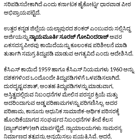
ಸರಿಪಡಿಸಬೇಕಾಗಿದೆ ಎಂದು ಕರ್ನಾಟಕ ಹೈಕೋರ್ಟ್ನ ಧಾರವಾಡ ಪೀಠ
ಅಭಿಪ್ರಾಯಪಟ್ಟಿದೆ.
ಉತ್ತರ ಕನ್ನಡ ಜಿಲ್ಲೆಯ ಯಲ್ಲಾಪುರದ ಶಂಕರ್‌ ಎಂಬುವರು ಸಲ್ಲಿಸಿದ್ದ
ಅರ್ಜಿಯನ್ನು
ನ್ಯಾಯಮೂರ್ತಿ ಸೂರಜ್‌ ಗೋವಿಂದರಾಜ್‌
ಅವರ
ಏಕಸದಸ್ಯ‌ ಪೀಠವು ಕಾಯಿದೆಯನ್ನು ಕೂಲಂಕಷ ಪರಿಶೀಲನೆ ಮಾಡಿ
ತುರ್ತಾಗಿ ಸಮಗ್ರ ತಿದ್ದುಪಡಿ ಮಾಡುವ ಅಗತ್ಯವಿದೆ ಎಂದು ಆದೇಶಿಸಿದೆ.
ಕೆಸಿಎಸ್‌ ಕಾಯಿದೆ 1959 ಹಾಗೂ ಕೆಸಿಎಸ್‌ ನಿಯಮಗಳು 1960 ಅನ್ನು
ದಶಕಗಳಿಂದ ಒಂದೊಂದೇ ತಿದ್ದುಪಡಿಗಳಿಗೆ ಒಳಪಡಿಸಲಾಗಿದೆ.
ದುರದೃಷ್ಟವಶಾತ್‌, ಅಂತಹ ತಿದ್ದುಪಡಿಗಳನ್ನು ಮಾಡುವಾಗ,
ಅಸ್ತಿತ್ವದಲ್ಲಿರುವ ನಿಬಂಧನೆಗಳ ಮೇಲಿನ ಪರಸ್ಪರ ಕ್ರಿಯೆ ಮತ್ತು
ಅದರಿಂದಾಗುವ ಅಡ್ಡ ಪರಿಣಾಮಗಳನ್ನು ಪರಿಗಣಿಸಿಲ್ಲ. ಅದರ
ಪರಿಣಾಮ, ಕಾನೂನು ಆಧುನಿಕ ಸಾಮಾಜಿಕ-ಆರ್ಥಿಕ ಪರಿಸರಕ್ಕೆ
ಹೊಂದಿಕೆಯಾಗದ ಸಂಘರ್ಷದ ನಿಬಂಧನೆಗಳ ತೇಪೆ ಕೆಲಸ
(ಪ್ಯಾಚ್‌ವರ್ಕ್‌)ಆಗಿ ಮಾರ್ಪಟ್ಟಿದೆ. ನ್ಯಾಯಾಲಯಗಳು ಸಾಮರಸ್ಯ
ನಿರ್ಮಾಣದ ತತ್ವವನ್ನು ಅನ್ವಯಿಸಲು ಪ್ರಯತ್ನಿಸಿವೆ. ಆದರೆ,