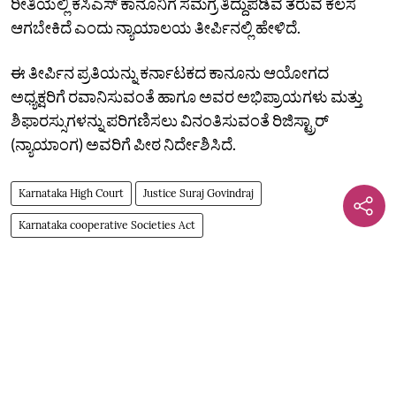
ರೀತಿಯಲ್ಲಿ ಕೆಸಿಎಸ್‌ ಕಾನೂನಿಗೆ ಸಮಗ್ರ ತಿದ್ದುಪಡಿವ ತರುವ ಕೆಲಸ
ಆಗಬೇಕಿದೆ ಎಂದು ನ್ಯಾಯಾಲಯ ತೀರ್ಪಿನಲ್ಲಿ ಹೇಳಿದೆ.
ಈ ತೀರ್ಪಿನ ಪ್ರತಿಯನ್ನು ಕರ್ನಾಟಕದ ಕಾನೂನು ಆಯೋಗದ
ಅಧ್ಯಕ್ಷರಿಗೆ ರವಾನಿಸುವಂತೆ ಹಾಗೂ ಅವರ ಅಭಿಪ್ರಾಯಗಳು ಮತ್ತು
ಶಿಫಾರಸ್ಸುಗಳನ್ನು ಪರಿಗಣಿಸಲು ವಿನಂತಿಸುವಂತೆ ರಿಜಿಸ್ಟ್ರಾರ್‌
(ನ್ಯಾಯಾಂಗ) ಅವರಿಗೆ ಪೀಠ ನಿರ್ದೇಶಿಸಿದೆ.
Karnataka High Court
Justice Suraj Govindraj
Karnataka cooperative Societies Act