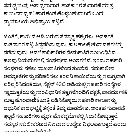
ಸಮನ್ವಯವು ಅಸಾಧ್ಯವಾದಾಗ, ಶಾಸಕಾಂಗ ಸುಧಾರಣೆ ಮಾತ್ರ
ಕಾರ್ಯಸಾಧ್ಯ ಪರಿಹಾರ ಕಂಡುಕೊಳ್ಳಬಹುದಾಗಿದೆ ಎಂದು
ನ್ಯಾಯಾಲಯ ಅಭಿಪ್ರಾಯಪಟ್ಟಿದೆ.
ಜೊತೆಗೆ, ಕಾಯಿದೆ ಅಡಿ ಬರುವ ಸದಸ್ಯತ್ವ ಹಕ್ಕುಗಳು, ಅನರ್ಹತೆ,
ಮತದಾರರ ಪಟ್ಟಿ ಸಿದ್ಧಪಡಿಸುವುದು, ಕಾಲ ಕಾಲಕ್ಕೆ ಚುನಾವಣೆಗಳನ್ನು
ನಡೆಸುವುದು, ಆಡಳಿತಾಧಿಕಾರಿಗಳ ನೇಮಕಾತಿಗೆ ಸಂಬಂಧಿಸಿದ
ಹಲವು ನಿಯಮಗಳಲ್ಲಿ ಸಂಘರ್ಷದ ಅಂಶಗಳಿವೆ. ಇಂದು ಸಹಕಾರಿ
ಸಂಘಗಳು ನಕಲು ದಾಖಲಾತಿಗಳಿಂದ ತುಂಬಿವೆ, ಸಮಕಾಲೀನ
ಅವಶ್ಯಕತೆಗಳನ್ನು ಪರಿಹರಿಸಲು ಕಂಪನಿ ಕಾಯಿದೆಯನ್ನು ಸಮಗ್ರವಾಗಿ
ಪರಿಷ್ಕರಿಸಿದಂತೆಯೇ, ಸೆಕ್ಷನ್ 43ಬಿ ಅಡಿಯಲ್ಲಿ ಸಹಕಾರಿ ಸಂಸ್ಥೆಗಳ
ಸ್ವಾಯತ್ತತೆಯನ್ನು ಸಾಂವಿಧಾನಿಕ ತತ್ವಗಳೊಂದಿಗೆ ದಕ್ಷತೆ, ಪಾರದರ್ಶಕತೆ
ಮತ್ತು ಹೊಂದಾಣಿಕೆ ಖಾತ್ರಿಪಡಿಸಿಕೊಳ್ಳಲು ಸಹಕಾರಿ ಕಾನೂನನ್ನು
ಆಧುನಿಕ ಕಾಲಘಟ್ಟಕ್ಕೆ ತಕ್ಕಂತೆ ತಿದ್ದು ಮಾಡಬೇಕು. ಅಂತಹ ಸುಧಾರಣೆ
ಇಲ್ಲದೆ ಸಹಕಾರಿಗಳು ವ್ಯರ್ಥ ಮೊಕದ್ದಮೆಗಳಲ್ಲಿ ಸಿಲುಕಿಕೊಳ್ಳುತ್ತಾರೆ.
ಸದಸ್ಯರ ಸಬಲೀಕರಣದ ನಿಜವಾದ ಉದ್ದೇಶ ವಿಫಲವಾಗುತ್ತದೆ ಎಂದು
ನ್ಯಾಯಾಲಯ ಆದೇಶಿಸಿದೆ.