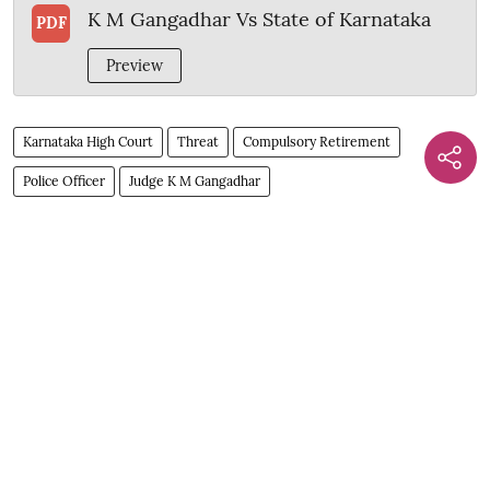
K M Gangadhar Vs State of Karnataka
PDF
Preview
Karnataka High Court
Threat
Compulsory Retirement
Police Officer
Judge K M Gangadhar