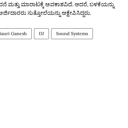
ಪಾದನೆ ಮತ್ತು ಮಾರಾಟಕ್ಕೆ ಅವಕಾಶವಿದೆ. ಆದರೆ, ಬಳಕೆಯನ್ನು
ಜಿದಾರರು ಸುತ್ತೋಲೆಯನ್ನು ಆಕ್ಷೇಪಿಸಿದ್ದರು.
Gauri Ganesh
DJ
Sound Systems