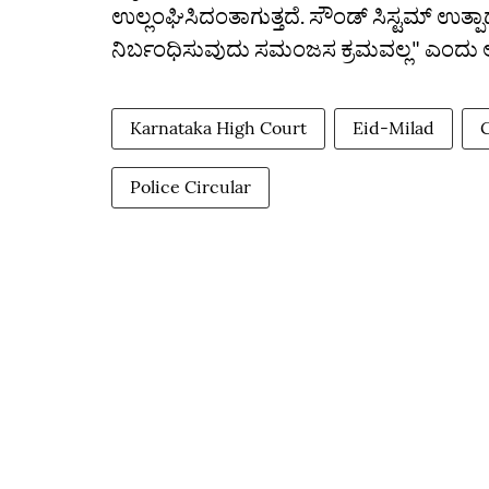
ಉಲ್ಲಂಘಿಸಿದಂತಾಗುತ್ತದೆ. ಸೌಂಡ್ ಸಿಸ್ಟಮ್‌ ಉತ್
ನಿರ್ಬಂಧಿಸುವುದು ಸಮಂಜಸ ಕ್ರಮವಲ್ಲ" ಎಂದು ಅರ್
Karnataka High Court
Eid-Milad
Police Circular