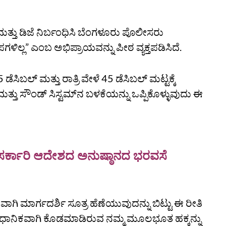
ಮತ್ತು ಡಿಜೆ ನಿರ್ಬಂಧಿಸಿ ಬೆಂಗಳೂರು ಪೊಲೀಸರು
ಲ್ಲ” ಎಂಬ ಅಭಿಪ್ರಾಯವನ್ನು ಪೀಠ ವ್ಯಕ್ತಪಡಿಸಿದೆ.
ಡೆಸಿಬಲ್ ಮತ್ತು ರಾತ್ರಿ ವೇಳೆ 45 ಡೆಸಿಬಲ್ ಮಟ್ಟಕ್ಕೆ
ಮತ್ತು ಸೌಂಡ್ ಸಿಸ್ಟಮ್‌ನ ಬಳಕೆಯನ್ನು ಒಪ್ಪಿಕೊಳ್ಳುವುದು ಈ
 ಸರ್ಕಾರಿ ಆದೇಶದ ಅನುಷ್ಠಾನದ ಭರವಸೆ
ಗಿ ಮಾರ್ಗದರ್ಶಿ ಸೂತ್ರ ಹೆಣೆಯುವುದನ್ನು ಬಿಟ್ಟು ಈ ರೀತಿ
ಿಧಾನಿಕವಾಗಿ ಕೊಡಮಾಡಿರುವ ನಮ್ಮ ಮೂಲಭೂತ ಹಕ್ಕನ್ನು