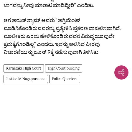
ಜಾಗವನ್ನು ನೀವು ಮಾರಾಟ ಮಾಡಿದ್ದೀರಿ” ಎಂದಿತು.
ಆಗ ಅರುಣ್‌ ಶ್ಯಾಮ್‌ ಅವರು “ಅಗ್ರಿಮೆಂಟ್‌
ಮಾಡಿಸಿಕೊಂಡಿರುವವರನ್ನು ಪ್ರತ್ಯೇಕಿಸಿ ಪ್ರಕರಣ ದಾಖಲಿಸಲಾಗಿದೆ.
ಮಾಲೀಕರು ಎಂದು ಹೇಳಿಕೊಂಡಿರುವವರ ವಿರುದ್ಧ ಯಾವುದೇ
ಕ್ರಮಕೈಗೊಂಡಿಲ್ಲ” ಎಂದರು. ಇದನ್ನು ಆಲಿಸಿದ ಪೀಠವು
ವಿಚಾರಣೆಯನ್ನು ಜೂನ್‌ 9ಕ್ಕೆ ನಡೆಸುವುದಾಗಿ ತಿಳಿಸಿತು.
Karnataka High Court
High Court building
Justice M Nagaprasanna
Police Quarters