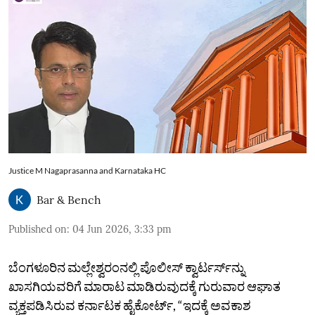
Justice M Nagaprasanna and Karnataka HC
Bar & Bench
Published on
:
04 Jun 2026, 3:33 pm
ಬೆಂಗಳೂರಿನ ಮಲ್ಲೇಶ್ವರಂನಲ್ಲಿ ಪೊಲೀಸ್‌ ಕ್ವಾರ್ಟರ್ಸ್‌ನ್ನು
ಖಾಸಗಿಯವರಿಗೆ ಮಾರಾಟ ಮಾಡಿರುವುದಕ್ಕೆ ಗುರುವಾರ ಆಘಾತ
ವ್ಯಕ್ತಪಡಿಸಿರುವ ಕರ್ನಾಟಕ ಹೈಕೋರ್ಟ್‌, “ಇದಕ್ಕೆ ಅವಕಾಶ