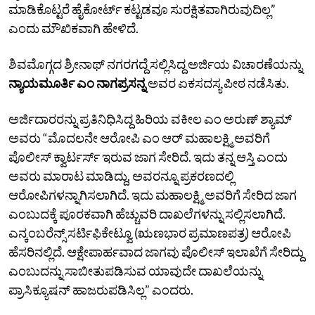
ಮಾಡಿಕೊಟ್ಟರೆ ಹೈಕೋರ್ಟ್‌ ಕಟ್ಟಡವೂ ಸುರಕ್ಷಿತವಾಗಿರುವುದಿಲ್ಲ”
ಎಂದು ಮೌಖಿಕವಾಗಿ ಹೇಳಿದೆ.
ಶಿವಮೊಗ್ಗದ ಶ್ರೀನಾಥ್‌ ನಗರಗದ್ದೆ ಸಲ್ಲಿಸಿದ್ದ ಅರ್ಜಿಯ ವಿಚಾರಣೆಯನ್ನು
ನ್ಯಾಯಮೂರ್ತಿ ಎಂ ನಾಗಪ್ರಸನ್ನ
ಅವರ ಏಕಸದಸ್ಯ ಪೀಠ ನಡೆಸಿತು.
ಅರ್ಜಿದಾರರನ್ನು ಪ್ರತಿನಿಧಿಸಿದ್ದ ಹಿರಿಯ ವಕೀಲ ಎಂ ಅರುಣ್‌ ಶ್ಯಾಮ್‌
ಅವರು “ಮೊದಲನೇ ಆರೋಪಿ ಎಂ ಆರ್‌ ಮಹಾಲಕ್ಷ್ಮಿ ಅವರಿಗೆ
ಪೊಲೀಸ್‌ ಕ್ವಾರ್ಟರ್ಸ್‌ ಇರುವ ಜಾಗ ಸೇರಿದೆ. ಇದು ತನ್ನ ಆಸ್ತಿ ಎಂದು
ಅವರು ಮಾರಾಟ ಮಾಡಿದ್ದು, ಅವರನ್ನೂ ಪ್ರಕರಣದಲ್ಲಿ
ಆರೋಪಿಗಳನ್ನಾಗಿಸಲಾಗಿದೆ. ಇದು ಮಹಾಲಕ್ಷ್ಮಿ ಅವರಿಗೆ ಸೇರಿದ ಜಾಗ
ಎಂಬುದಕ್ಕೆ ಪೂರಕವಾಗಿ ಹೆಚ್ಚುವರಿ ದಾಖಲೆಗಳನ್ನು ಸಲ್ಲಿಸಲಾಗಿದೆ.
ಎನ್ಕಂಬರೆನ್ಸ್ ಸರ್ಟಿಫಿಕೇಟ್ವೂ (ಋಣಭಾರ ಪ್ರಮಾಣಪತ್ರ) ಆರೋಪಿ
ಹೆಸರಿನಲ್ಲಿದೆ. ಆಕ್ಷೇಪಾರ್ಹವಾದ ಜಾಗವು ಪೊಲೀಸ್‌ ಇಲಾಖೆಗೆ ಸೇರಿದ್ದು
ಎಂಬುದನ್ನು ಸಾಬೀತುಪಡಿಸುವ ಯಾವುದೇ ದಾಖಲೆಯನ್ನು
ಪ್ರಾಸಿಕ್ಯೂಷನ್‌ ಹಾಜರುಪಡಿಸಿಲ್ಲ” ಎಂದರು.