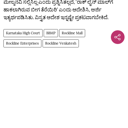
ಮೇಲ್ಮನವಿ ಸಲ್ಲಿಸಿಲ್ಲ ಎಂದು ಪ್ರಶ್ನಿಸಿತಲ್ಲದೆ, ‘ರಾಕ್‌ ಲೈನ್‌ ಮಾಲ್‌ಗೆ
ಹಾಕಲಾಗಿರುವ ಬೀಗ ತೆರೆಯಿರಿ’ ಎಂದು ಆದೇಶಿಸಿ, ಅರ್ಜಿ
ಇತ್ಯರ್ಥಪಡಿಸಿತು. ವಿಸ್ತೃತ ಆದೇಶ ಇನ್ನಷ್ಟೇ ಪ್ರಕಟವಾಗಬೇಕಿದೆ.
Karnataka High Court
BBMP
Rockline Mall
Rockline Enterprises
Rockline Venkatesh