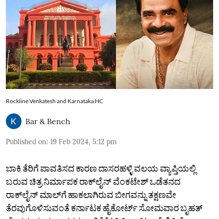
Rockline Venkatesh and Karnataka HC
Bar & Bench
Published on
:
19 Feb 2024, 5:12 pm
ಬಾಕಿ ತೆರಿಗೆ ಪಾವತಿಸದ ಕಾರಣ ದಾಸರಹಳ್ಳಿ ವಲಯ ವ್ಯಾಪ್ತಿಯಲ್ಲಿ
ಬರುವ ಚಿತ್ರ ನಿರ್ಮಾಪಕ ರಾಕ್‌ಲೈನ್‌ ವೆಂಕಟೇಶ್‌ ಒಡೆತನದ
ರಾಕ್‌ಲೈನ್‌ ಮಾಲ್‌ಗೆ ಹಾಕಲಾಗಿರುವ ಬೀಗವನ್ನು ತಕ್ಷಣವೇ
ತೆರವುಗೊಳಿಸುವಂತೆ ಕರ್ನಾಟಕ ಹೈಕೋರ್ಟ್‌ ಸೋಮವಾರ ಬೃಹತ್‌