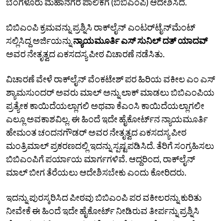
ಬೆಂಗಳೂರು ಮಹಾನಗರ ಪಾಲಿಕೆಗೆ (ಬಿಬಿಎಂಪಿ) ಆದೇಶಿಸಿದೆ.
ಬಿಬಿಎಂಪಿ ಕ್ರಮವನ್ನು ಪ್ರಶ್ನಿಸಿ ರಾಕ್‌ಲೈನ್‌ ಎಂಟರ್‌ಟೈನ್‌ಮೆಂಟ್‌
ಸಲ್ಲಿಸಿದ್ದ ಅರ್ಜಿಯನ್ನು
ನ್ಯಾಯಮೂರ್ತಿ ಎಸ್‌ ಸುನಿಲ್‌ ದತ್‌ ಯಾದವ್‌
ಅವರ ನೇತೃತ್ವದ ಏಕಸದಸ್ಯ ಪೀಠ ವಿಚಾರಣೆ ನಡೆಸಿತು.
ವಿಚಾರಣೆ ವೇಳೆ ರಾಕ್‌ಲೈನ್‌ ವೆಂಕಟೇಶ್‌ ಪರ ಹಿರಿಯ ವಕೀಲ ಎಂ ಎಸ್‌
ಶ್ಯಾಮಸುಂದರ್‌ ಅವರು ಮಾಲ್‌ ಅನ್ನು ಲಾಕ್‌ ಮಾಡಲು ಬಿಬಿಎಂಪಿಯ
ಪ್ರತ್ಯೇಕ ಕಾಯಿದೆಯಲ್ಲಾಗಲಿ ಅಥವಾ ಕೆಎಂಸಿ ಕಾಯಿದೆಯಲ್ಲಾಗಲೀ
ಎಲ್ಲೂ ಅವಕಾಶವಿಲ್ಲ. ಈ ಹಿಂದೆ ಇದೇ ಹೈಕೋರ್ಟ್‌ನ ನ್ಯಾಯಮೂರ್ತಿ
ಹೇಮಂತ ಚಂದನಗೌಡರ್ ಅವರ ನೇತೃತ್ವದ ಏಕಸದಸ್ಯ ಪೀಠ
ಮಂತ್ರಿಮಾಲ್‌ ಪ್ರಕರಣದಲ್ಲಿ ಇದನ್ನು ಸ್ಪಷ್ಟಪಡಿಸಿದೆ. ತೆರಿಗೆ ಸಂಗ್ರಹಿಸಲು
ಬಿಬಿಎಂಪಿಗೆ ಪರ್ಯಾಯ ಮಾರ್ಗಗಳಿವೆ. ಆದ್ದರಿಂದ, ರಾಕ್‌ಲೈನ್‌
ಮಾಲ್‌ ಬೀಗ ತೆರೆಯಲು ಆದೇಶಿಸಬೇಕು ಎಂದು ಕೋರಿದರು.
ಇದನ್ನು ಪುರಸ್ಕರಿಸಿದ ಪೀಠವು ಬಿಬಿಎಂಪಿ ಪರ ವಕೀಲರನ್ನು ಕುರಿತು
ನೀವೇಕೆ ಈ ಹಿಂದೆ ಇದೇ ಹೈಕೋರ್ಟ್‌ ನೀಡಿರುವ ತೀರ್ಪನ್ನು ಪ್ರಶ್ನಿಸಿ