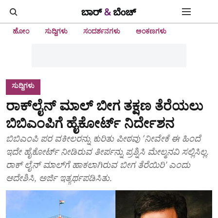
ಹೋಂ
ಸುದ್ದಿಗಳು
ಸಂದರ್ಶನಗಳು
ಅಂಕಣಗಳು
ಸುದ್ದಿಗಳು
ರಾಕ್‌ಲೈನ್‌ ಮಾಲ್‌ ಬೀಗ ತಕ್ಷಣ ತೆರೆಯಲು
ಬಿಬಿಎಂಪಿಗೆ ಹೈಕೋರ್ಟ್‌ ನಿರ್ದೇಶನ
ಬಿಬಿಎಂಪಿ ಪರ ವಕೀಲರನ್ನು ಕುರಿತು ಪೀಠವು ʼನೀವೇಕೆ ಈ ಹಿಂದೆ
ಇದೇ ಹೈಕೋರ್ಟ್‌ ನೀಡಿರುವ ತೀರ್ಪನ್ನು ಪ್ರಶ್ನಿಸಿ ಮೇಲ್ಮನವಿ ಸಲ್ಲಿಸಿಲ್ಲ.
ರಾಕ್‌ ಲೈನ್‌ ಮಾಲ್‌ಗೆ ಹಾಕಲಾಗಿರುವ ಬೀಗ ತೆರೆಯಿರಿ' ಎಂದು
ಆದೇಶಿಸಿ, ಅರ್ಜಿ ಇತ್ಯರ್ಥಪಡಿಸಿತು.