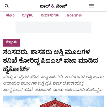
ಹೋಂ
ಸುದ್ದಿಗಳು
ಸಂದರ್ಶನಗಳು
ಅಂಕಣಗಳು
ಸುದ್ದಿಗಳು
ಸಂಸದರು, ಶಾಸಕರು ಆಸ್ತಿ ಮೂಲಗಳ
ತನಿಖೆ ಕೋರಿದ್ದ ಪಿಐಎಲ್‌ ವಜಾ ಮಾಡಿದ
ಹೈಕೋರ್ಟ್‌
ಮುಖ್ಯಮಂತ್ರಿಗಳ ಸಹಿತ ಎಲ್ಲಾ ಸಚಿವರು, ಶಾಸಕರುಗಳ ಆಸ್ತಿ ಹಾಗೂ
ಆದಾಯದ ಮೂಲಗಳ ಬಗ್ಗೆ ಪ್ರತಿ ವರ್ಷ ಲೋಕಾಯುಕ್ತ
ಸಂಸ್ಥೆಯಿಂದ ತನಿಖೆ ನಡೆಸಬೇಕು ಎಂದು ಅರ್ಜಿದಾರರು ಕೋರಿದ್ದರು.