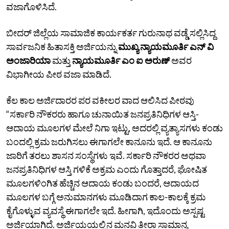
ವಜಾಗೊಳಿಸಿದೆ.
ಬೀದರ್ ಜಿಲ್ಲೆಯ ಸಾಮಾಜಿಕ ಕಾರ್ಯಕರ್ತ ಗುರುನಾಥ ವಡ್ಡೆ ಸಲ್ಲಿಸಿದ್ದ
ಸಾರ್ವಜನಿಕ ಹಿತಾಸಕ್ತಿ ಅರ್ಜಿಯನ್ನು
ಮುಖ್ಯ ನ್ಯಾಯಮೂರ್ತಿ ಎನ್ ವಿ
ಅಂಜಾರಿಯಾ
ಮತ್ತು
ನ್ಯಾಯಮೂರ್ತಿ ಎಂ ಐ ಅರುಣ್
ಅವರ
ವಿಭಾಗೀಯ ಪೀಠ ವಜಾ ಮಾಡಿದೆ.
ಕೆಲ ಕಾಲ ಅರ್ಜಿದಾರರ ಪರ ವಕೀಲರ ವಾದ ಆಲಿಸಿದ ಪೀಠವು
“ಸರ್ಕಾರಿ ನೌಕರರು ಹಾಗೂ ಚುನಾಯಿತ ಜನಪ್ರತಿನಿಧಿಗಳ ಆಸ್ತಿ-
ಆದಾಯ ಮೂಲಗಳ ಮೇಲೆ ನಿಗಾ ಇಟ್ಟು, ಅದರಲ್ಲಿ ವ್ಯತ್ಯಾಸಗಳು ಕಂಡು
ಬಂದಲ್ಲಿ ಕ್ರಮ ಜರುಗಿಸಲು ಈಗಾಗಲೇ ಕಾನೂನು ಇದೆ. ಆ ಕಾನೂನು
ಜಾರಿಗೆ ತರಲು ಶಾಸನ ಸಂಸ್ಥೆಗಳು ಇವೆ. ಸರ್ಕಾರಿ ನೌಕರರ ಅಥವಾ
ಜನಪ್ರತಿನಿಧಿಗಳ ಆಸ್ತಿ ಗಳಿಕೆ ಅಕ್ರಮ ಎಂದು ಗೊತ್ತಾದರೆ, ಘೋಷಿತ
ಮೂಲಗಳಿಂಗಿತ ಹೆಚ್ಚಿನ ಆದಾಯ ಕಂಡು ಬಂದರೆ, ಆದಾಯದ
ಮೂಲಗಳ ಬಗ್ಗೆ ಅನುಮಾನಗಳು ಮೂಡಿದಾಗ ಕಾಲ-ಕಾಲಕ್ಕೆ ಕ್ರಮ
ಕೈಗೊಳ್ಳುವ ವ್ಯವಸ್ಥೆ ಈಗಾಗಲೇ ಇದೆ. ಹೀಗಾಗಿ, ಇದೊಂದು ಅಸ್ಪಷ್ಟ
ಅರ್ಜಿಯಾಗಿದೆ. ಅರ್ಜಿಯಯಲ್ಲಿನ ಮನವಿ ತೀರಾ ಸಾಮಾನ್ಯ