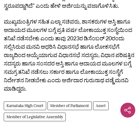
ಸ್ವರೂಪದ್ದಾಗಿದೆ” ಎಂದು ಹೇಳಿ ಅರ್ಜಿಯನ್ನು ವಜಾಗೊಳಿಸಿತು.
ಮುಖ್ಯಮಂತ್ರಿಗಳ ಸಹಿತ ಎಲ್ಲಾ ಸಚಿವರು, ಶಾಸಕರುಗಳ ಆಸ್ತಿ ಹಾಗೂ
ಆದಾಯದ ಮೂಲಗಳ ಬಗ್ಗೆ ಪ್ರತಿ ವರ್ಷ ಲೋಕಾಯುಕ್ತ ಸಂಸ್ಥೆಯಿಂದ
ತನಿಖೆ ನಡೆಸಬೇಕು ಎಂದು ತಾವು 2023ರ ಡಿಸೆಂಬರ್‌ 20ರಂದು
ಸಲ್ಲಿಸಿರುವ ಮನವಿ ಆಧರಿಸಿ ವಿಧಾನಸಭೆ ಹಾಗೂ ಲೋಕಸಭೆಗೆ
ರಾಜ್ಯದಿಂದ ಆಯ್ಕೆಯಾಗುವ ವಿಧಾನಸಭೆ ಸದಸ್ಯರು, ವಿಧಾನ ಪರಿಷತ್ತಿನ
ಸದಸ್ಯರು ಹಾಗೂ ಸಂಸದರ ಆಸ್ತಿ ಹಾಗೂ ಆದಾಯದ ಮೂಲಗಳ ಬಗ್ಗೆ
ಸಮಗ್ರ ತನಿಖೆ ನಡೆಸಲು ಸರ್ಕಾರ ಹಾಗೂ ಲೋಕಾಯುಕ್ತ ಸಂಸ್ಥೆಗೆ
ನಿರ್ದೇಶನ ನೀಡಬೇಕು ಎಂದು ಅರ್ಜಿದಾರ ಗುರುನಾಥ ವಡ್ಡೆ ಮನವಿ
ಮಾಡಿದ್ದರು.
Karnataka High Court
Member of Parliament
Asset
Member of Legislative Assembly