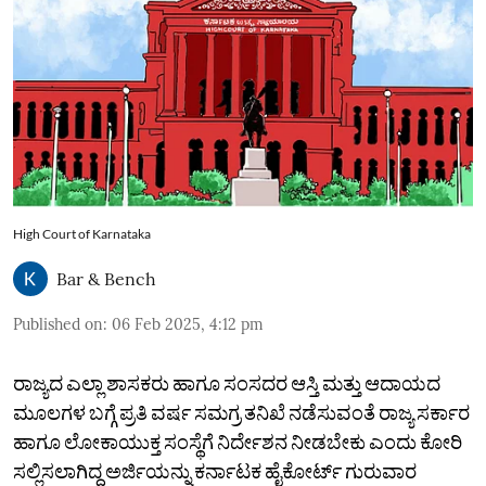
High Court of Karnataka
Bar & Bench
Published on
:
06 Feb 2025, 4:12 pm
ರಾಜ್ಯದ ಎಲ್ಲಾ ಶಾಸಕರು ಹಾಗೂ ಸಂಸದರ ಆಸ್ತಿ ಮತ್ತು ಆದಾಯದ
ಮೂಲಗಳ ಬಗ್ಗೆ ಪ್ರತಿ ವರ್ಷ ಸಮಗ್ರ ತನಿಖೆ ನಡೆಸುವಂತೆ ರಾಜ್ಯ ಸರ್ಕಾರ
ಹಾಗೂ ಲೋಕಾಯುಕ್ತ ಸಂಸ್ಥೆಗೆ ನಿರ್ದೇಶನ ನೀಡಬೇಕು ಎಂದು ಕೋರಿ
ಸಲ್ಲಿಸಲಾಗಿದ್ದ ಅರ್ಜಿಯನ್ನು ಕರ್ನಾಟಕ ಹೈಕೋರ್ಟ್ ಗುರುವಾರ