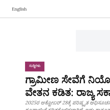
English
ಸುದ್ದಿಗಳು
ಗ್ರಾಮೀಣ ಸೇವೆಗೆ ನಿಯ
ವೇತನ ಕಡಿತ: ರಾಜ್ಯ ಸರ್
2025ರ ಅಕ್ಟೋಬರ್ 28ಕ್ಕೆ ಪರಿಷ್ಕೃತ ಅಧಿಸೂಚ
ರೂಪಾಯಿಗೆ ಕಡಿತಗೊಳಿಸಲಾಗಿದೆ. ಇದು ಕಾನೂ