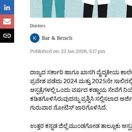
Doctors
Bar & Bench
Published on
:
22 Jan 2026, 5:17 pm
ರಾಜ್ಯದ ಸರ್ಕಾರಿ ಹಾಗೂ ಖಾಸಗಿ ವೈದ್ಯಕೀಯ ಕಾಲ
ಪ್ರವೇಶ ಪಡೆದು 2024 ಮತ್ತು 2025ನೇ ಸಾಲಿನಲ್
ಆಸ್ಪತ್ರೆಗಳಲ್ಲಿ ಒಂದು ವರ್ಷದ ಕಡ್ಡಾಯ ಸೇವೆಗ
ಕಡಿತಗೊಳಿಸಿರುವುದನ್ನು ಪ್ರಶ್ನಿಸಿ ಸಲ್ಲಿಸಲಾದ ಅರ
ಗುರುವಾರ ನೋಟಿಸ್ ಜಾರಿಗೊಳಿಸಿದೆ.
ಉತ್ತರ ಕನ್ನಡ ಜಿಲ್ಲೆ ಮುಂಡಗೋಡ ತಾಲ್ಲೂಕು ಆಸ್ಪತ್ರೆ