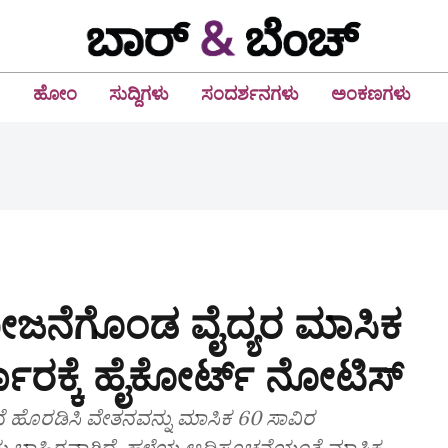
ಹೋಂ
ಸುದ್ದಿಗಳು
ಸಂದರ್ಶನಗಳು
ಅಂಕಣಗಳು
ೋಜನೆಗೊಂಡ ವೈದ್ಯರ ಮಾಸಿಕ
ಕಾರಕ್ಕೆ ಹೈಕೋರ್ಟ್‌ ನೋಟಿಸ್‌
ನೆ ಹೊರಡಿಸಿ ವೇತನವನ್ನು ಮಾಸಿಕ 60 ಸಾವಿರ
ನು ಬಾಹಿರವಾಗಿದೆ. ಹಳೆಯ ಅಧಿಸೂಚನೆಯಂತೆ ಮಾಸಿಕ