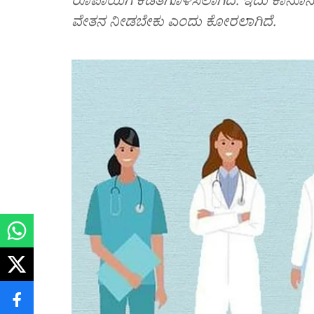
ವೇತನ ನೀಡಬೇಕು ಎಂದು ಕೋರಲಾಗಿದೆ.