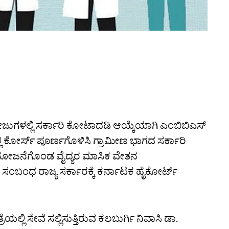
ೇಜುಗಳಲ್ಲಿ ಸರ್ಕಾರಿ ಕೋಟಾದಡಿ ಆಯ್ಕೆಯಾಗಿ ಎಂಬಿಬಿಎಸ್
ಲಿ ಕೋರ್ಸ್ ಪೂರ್ಣಗೊಳಿಸಿ ಗ್ರಾಮೀಣ ಭಾಗದ ಸರ್ಕಾರಿ
ೆ ನಿಯೋಜನೆಗೊಂಡ ವೈದ್ಯರ ಮಾಸಿಕ ವೇತನ
್ಜಿ ಸಂಬಂಧ ರಾಜ್ಯ ಸರ್ಕಾರಕ್ಕೆ ಕರ್ನಾಟಕ ಹೈಕೋರ್ಟ್
ಯಲ್ಲಿ ಸೇವೆ ಸಲ್ಲಿಸುತ್ತಿರುವ ಕಲಬುರ್ಗಿ ನಿವಾಸಿ ಡಾ.