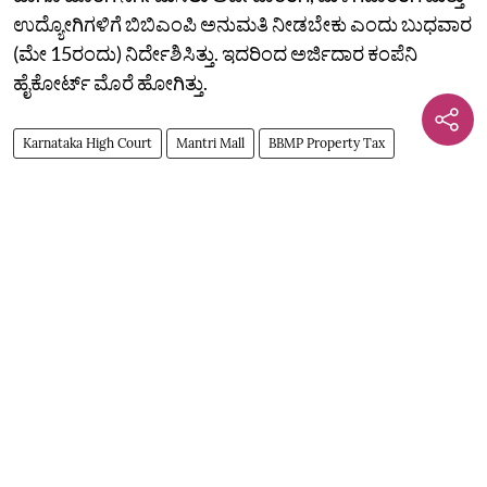
ಉದ್ಯೋಗಿಗಳಿಗೆ ಬಿಬಿಎಂಪಿ ಅನುಮತಿ ನೀಡಬೇಕು ಎಂದು ಬುಧವಾರ
(ಮೇ 15ರಂದು) ನಿರ್ದೇಶಿಸಿತ್ತು. ಇದರಿಂದ ಅರ್ಜಿದಾರ ಕಂಪೆನಿ
ಹೈಕೋರ್ಟ್‌ ಮೊರೆ ಹೋಗಿತ್ತು.
Karnataka High Court
Mantri Mall
BBMP Property Tax