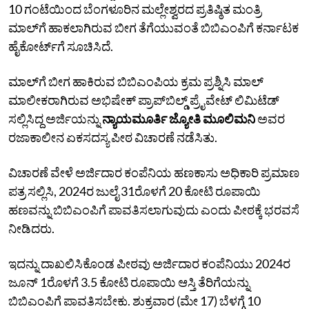
10 ಗಂಟೆಯಿಂದ ಬೆಂಗಳೂರಿನ ಮಲ್ಲೇಶ್ವರದ ಪ್ರತಿಷ್ಠಿತ ಮಂತ್ರಿ
ಮಾಲ್‌ಗೆ ಹಾಕಲಾಗಿರುವ ಬೀಗ ತೆಗೆಯುವಂತೆ ಬಿಬಿಎಂಪಿಗೆ ಕರ್ನಾಟಕ
ಹೈಕೋರ್ಟ್‌ಗೆ ಸೂಚಿಸಿದೆ.
ಮಾಲ್‌ಗೆ ಬೀಗ ಹಾಕಿರುವ ಬಿಬಿಎಂಪಿಯ ಕ್ರಮ ಪ್ರಶ್ನಿಸಿ ಮಾಲ್‌
ಮಾಲೀಕರಾಗಿರುವ ಅಭಿಷೇಕ್‌ ಪ್ರಾಪ್‌ಬಿಲ್ಡ್‌ ಪ್ರೈವೇಟ್‌ ಲಿಮಿಟೆಡ್‌
ಸಲ್ಲಿಸಿದ್ದ ಅರ್ಜಿಯನ್ನು
ನ್ಯಾಯಮೂರ್ತಿ ಜ್ಯೋತಿ ಮೂಲಿಮನಿ
ಅವರ
ರಜಾಕಾಲೀನ ಏಕಸದಸ್ಯ ಪೀಠ ವಿಚಾರಣೆ ನಡೆಸಿತು.
ವಿಚಾರಣೆ ವೇಳೆ ಅರ್ಜಿದಾರ ಕಂಪೆನಿಯ ಹಣಕಾಸು ಅಧಿಕಾರಿ ಪ್ರಮಾಣ
ಪತ್ರ ಸಲ್ಲಿಸಿ, 2024ರ ಜುಲೈ 31ರೊಳಗೆ 20 ಕೋಟಿ ರೂಪಾಯಿ
ಹಣವನ್ನು ಬಿಬಿಎಂಪಿಗೆ ಪಾವತಿಸಲಾಗುವುದು ಎಂದು ಪೀಠಕ್ಕೆ ಭರವಸೆ
ನೀಡಿದರು.
ಇದನ್ನು ದಾಖಲಿಸಿಕೊಂಡ ಪೀಠವು ಅರ್ಜಿದಾರ ಕಂಪೆನಿಯು 2024ರ
ಜೂನ್‌ 1ರೊಳಗೆ 3.5 ಕೋಟಿ ರೂಪಾಯಿ ಆಸ್ತಿ ತೆರಿಗೆಯನ್ನು
ಬಿಬಿಎಂಪಿಗೆ ಪಾವತಿಸಬೇಕು. ಶುಕ್ರವಾರ (ಮೇ 17) ಬೆಳಗ್ಗೆ 10