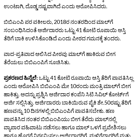
ಉಂಟಾಗಿ, ದೊಡ್ಡ ನಷ್ಟವಾಗಿದೆ ಎಂದು ಆರೋಪಿಸಿದರು.
ಬಿಬಿಎಂಪಿ ಪರ ವಕೀಲರು, 2018ರ ನಂತರದಿಂದ ಮಾಲ್‌ಗೆ
ಸಂಬಂಧಿಸಿದಂತೆ ಅರ್ಜಿದಾರರು ಒಟ್ಟು 41 ಕೋಟಿ ರೂಪಾಯಿ ಆಸ್ತಿ
ತೆರಿಗೆ ಬಾಕಿ ಉಳಿಸಿಕೊಂಡಿದೆ ಎಂದು ಪೀಠದ ಗಮನಕ್ಕೆ ತಂದರು.
ವಾದ-ಪ್ರತಿವಾದ ಆಲಿಸಿದ ಪೀಠವು ಮಾಲ್‌ಗೆ ಹಾಕಿರುವ ಬೀಗ
ತೆರೆಯಲು ಬಿಬಿಎಂಪಿಗೆ ಸೂಚಿಸಿತು.
ಪ್ರಕರಣದ ಹಿನ್ನೆಲೆ:
ಒಟ್ಟು 41 ಕೋಟಿ ರೂಪಾಯಿ ಆಸ್ತಿ ತೆರಿಗೆ ಪಾವತಿಸಿಲ್ಲ
ಎಂದು ಆರೋಪಿಸಿ ಬಿಬಿಎಂಪಿ ಮೇ 10ರಂದು ಮಂತ್ರಿ ಮಾಲ್‌ಗೆ ಬೀಗ
ಹಾಕಿತ್ತು. ಅದನ್ನು ಪ್ರಶ್ನಿಸಿ ಅರ್ಜಿದಾರ ಕಂಪೆನಿ ಸಿಟಿ ಸಿವಿಲ್‌ ಕೋರ್ಟ್‌ಗೆ
ಅರ್ಜಿ ಸಲ್ಲಿಸಿತ್ತು. ಅರ್ಜಿದಾರರು ಬಾಕಿಯಿರುವ ಪೈಕಿ ಶೇ.50ರಷ್ಟು ತೆರಿಗೆ
ಹಣವನ್ನು 10 ದಿನಗಳಲ್ಲಿ ಬಿಬಿಎಂಪಿಗೆ ಪಾವತಿಸಬೇಕು. ಹಣ
ಪಾವತಿಸಿದ ನಂತರ ಬಿಬಿಎಂಪಿಯು ಬೀಗ ತೆರೆದು ಮಾಲ್‌ನಲ್ಲಿ
ವ್ಯಾಪಾರ ವಹಿವಾಟು ನಡೆಸಲು ಹಾಗೂ ಮಾಲ್‌ ಒಳಗೆ ಪ್ರವೇಶಿಸಲು
ಹಾಗೂ ಹೊರಗೆ ನಿರ್ಗಮಿಸಲು ಅರ್ಜಿದಾರರಿಗೆ, ಮಳಿಗೆದಾರರಿಗೆ ಮತ್ತು