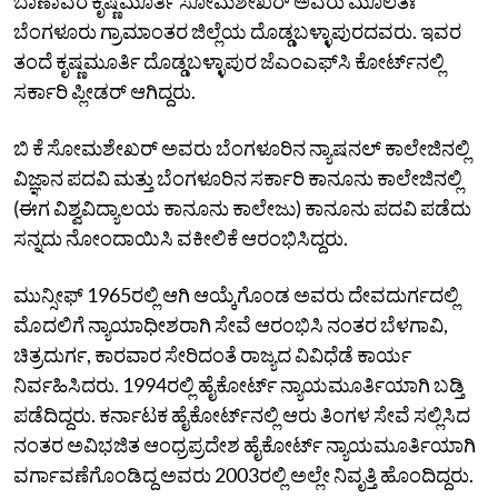
ಬಾಣಾವರ ಕೃಷ್ಣಮೂರ್ತಿ ಸೋಮಶೇಖರ್ ಅವರು ಮೂಲತಃ
ಬೆಂಗಳೂರು ಗ್ರಾಮಾಂತರ ಜಿಲ್ಲೆಯ ದೊಡ್ಡಬಳ್ಳಾಪುರದವರು. ಇವರ
ತಂದೆ ಕೃಷ್ಣಮೂರ್ತಿ ದೊಡ್ಡಬಳ್ಳಾಪುರ ಜೆಎಂಎಫ್‌ಸಿ ಕೋರ್ಟ್‌ನಲ್ಲಿ
ಸರ್ಕಾರಿ ಪ್ಲೀಡರ್‌ ಆಗಿದ್ದರು.
ಬಿ ಕೆ ಸೋಮಶೇಖರ್‌ ಅವರು ಬೆಂಗಳೂರಿನ ನ್ಯಾಷನಲ್‌ ಕಾಲೇಜಿನಲ್ಲಿ
ವಿಜ್ಞಾನ ಪದವಿ ಮತ್ತು ಬೆಂಗಳೂರಿನ ಸರ್ಕಾರಿ ಕಾನೂನು ಕಾಲೇಜಿನಲ್ಲಿ
(ಈಗ ವಿಶ್ವವಿದ್ಯಾಲಯ ಕಾನೂನು ಕಾಲೇಜು) ಕಾನೂನು ಪದವಿ ಪಡೆದು
ಸನ್ನದು ನೋಂದಾಯಿಸಿ ವಕೀಲಿಕೆ ಆರಂಭಿಸಿದ್ದರು.
ಮುನ್ಸೀಫ್‌ 1965ರಲ್ಲಿ ಆಗಿ ಆಯ್ಕೆಗೊಂಡ ಅವರು ದೇವದುರ್ಗದಲ್ಲಿ
ಮೊದಲಿಗೆ ನ್ಯಾಯಾಧೀಶರಾಗಿ ಸೇವೆ ಆರಂಭಿಸಿ ನಂತರ ಬೆಳಗಾವಿ,
ಚಿತ್ರದುರ್ಗ, ಕಾರವಾರ ಸೇರಿದಂತೆ ರಾಜ್ಯದ ವಿವಿಧೆಡೆ ಕಾರ್ಯ
ನಿರ್ವಹಿಸಿದರು. 1994ರಲ್ಲಿ ಹೈಕೋರ್ಟ್‌ ನ್ಯಾಯಮೂರ್ತಿಯಾಗಿ ಬಡ್ತಿ
ಪಡೆದಿದ್ದರು. ಕರ್ನಾಟಕ ಹೈಕೋರ್ಟ್‌ನಲ್ಲಿ ಆರು ತಿಂಗಳ ಸೇವೆ ಸಲ್ಲಿಸಿದ
ನಂತರ ಅವಿಭಜಿತ ಆಂಧ್ರಪ್ರದೇಶ ಹೈಕೋರ್ಟ್‌ ನ್ಯಾಯಮೂರ್ತಿಯಾಗಿ
ವರ್ಗಾವಣೆಗೊಂಡಿದ್ದ ಅವರು 2003ರಲ್ಲಿ ಅಲ್ಲೇ ನಿವೃತ್ತಿ ಹೊಂದಿದ್ದರು.