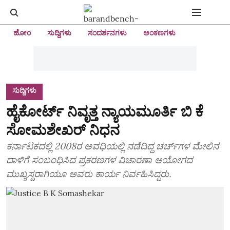
ಹೋಂ
ಸುದ್ದಿಗಳು
ಸಂದರ್ಶನಗಳು
ಅಂಕಣಗಳು
ಸುದ್ದಿಗಳು
ಹೈಕೋರ್ಟ್‌ ನಿವೃತ್ತ ನ್ಯಾಯಮೂರ್ತಿ ಬಿ ಕೆ
ಸೋಮಶೇಖರ್‌ ನಿಧನ
ಕರ್ನಾಟಕದಲ್ಲಿ 2008ರ ಅವಧಿಯಲ್ಲಿ ನಡೆದಿದ್ದ ಚರ್ಚ್‌ಗಳ ಮೇಲಿನ
ದಾಳಿಗೆ ಸಂಬಂಧಿಸಿದ ಪ್ರಕರಣಗಳ ವಿಚಾರಣಾ ಆಯೋಗದ
ಮುಖ್ಯಸ್ಥರಾಗಿಯೂ ಅವರು ಕಾರ್ಯ ನಿರ್ವಹಿಸಿದ್ದರು.