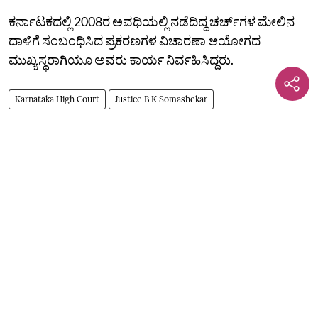
ಕರ್ನಾಟಕದಲ್ಲಿ 2008ರ ಅವಧಿಯಲ್ಲಿ ನಡೆದಿದ್ದ ಚರ್ಚ್‌ಗಳ ಮೇಲಿನ
ದಾಳಿಗೆ ಸಂಬಂಧಿಸಿದ ಪ್ರಕರಣಗಳ ವಿಚಾರಣಾ ಆಯೋಗದ
ಮುಖ್ಯಸ್ಥರಾಗಿಯೂ ಅವರು ಕಾರ್ಯ ನಿರ್ವಹಿಸಿದ್ದರು.
Karnataka High Court
Justice B K Somashekar