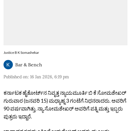
Justice B K Somashekar
Bar & Bench
Published on
:
16 Jan 2026, 6:19 pm
ಕರ್ನಾಟಕ ಹೈಕೋರ್ಟ್‌ನ ನಿವೃತ್ತ ನ್ಯಾಯಮೂರ್ತಿ ಬಿ ಕೆ ಸೋಮಶೇಖರ್
ಗುರುವಾರ (ಜನವರಿ 15) ಮಧ್ಯಾಹ್ನ 3 ಗಂಟೆಗೆ ನಿಧನರಾದರು. ಅವರಿಗೆ
90 ವರ್ಷವಾಗಿತ್ತು. ನ್ಯಾ.ಸೋಮಶೇಖರ್‌ ಅವರಿಗೆ ಪತ್ನಿ ಮತ್ತು ಇಬ್ಬರು
ಪುತ್ರರು ಇದ್ದಾರೆ.