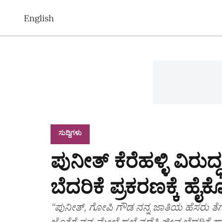
English
ಸುದ್ದಿಗಳು
ಪುನೀತ್‌ ಕೆರೆಹಳ್ಳಿ ವಿರು
ಬೆದರಿಕೆ ಪ್ರಕರಣಕ್ಕೆ ಹೈಕ
“ಪುನೀತ್, ಗೋಪಿ ಗೌಡ ನನ್ನ ಜಾತಿಯ ಹೆಸರು ತೆಗೆ
ಜೊತೆಗೆ ನನ್ನ ಮೇಲೆ ಹಲ್ಲೆ ನಡೆಸಿ ಜೀವ ಬೆದರಿ