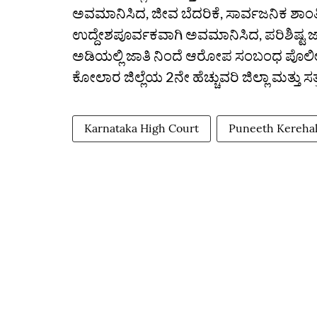
ಅವಮಾನಿಸಿದ, ಜೀವ ಬೆದರಿಕೆ, ಸಾರ್ವಜನಿಕ ಶ
ಉದ್ದೇಶಪೂರ್ವಕವಾಗಿ ಅವಮಾನಿಸಿದ, ಪರಿಶಿಷ್ಟ ಜಾ
ಅಡಿಯಲ್ಲಿ ಜಾತಿ ನಿಂದೆ ಆರೋಪ ಸಂಬಂಧ ಪೊಲೀಸರ
ಕೋಲಾರ ಜಿಲ್ಲೆಯ 2ನೇ ಹೆಚ್ಚುವರಿ ಜಿಲ್ಲಾ ಮತ್ತು ಸ
Karnataka High Court
Puneeth Kerehal