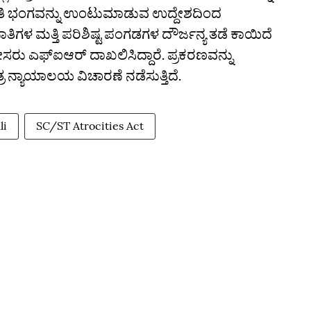
ಾಂತಿ ಭಂಗವನ್ನು ಉಂಟುಮಾಡುವ ಉದ್ದೇಶದಿಂದ
ತಿಗಳ ಮತ್ತಿ ಪರಿಶಿಷ್ಟ ಪಂಗಡಗಳ ದೌರ್ಜನ್ಯ ತಡೆ ಕಾಯಿದೆ
ು ಎಫ್ಐಆರ್ ದಾಖಲಿಸಿದ್ದಾರೆ. ಪ್ರಕರಣವನ್ನು
ತ್ರ ನ್ಯಾಯಾಲಯ ವಿಚಾರಣೆ ನಡೆಸುತ್ತಿದೆ.
li
SC/ST Atrocities Act