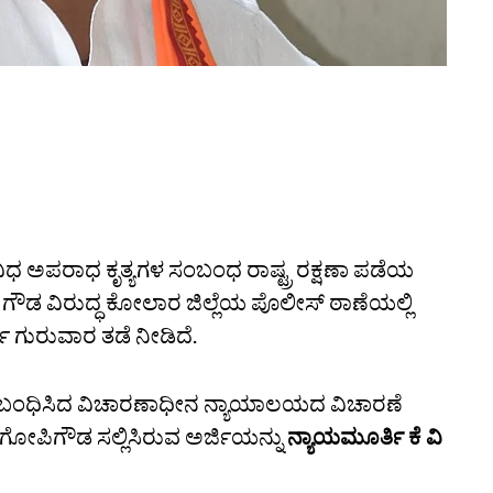
ಿವಿಧ ಅಪರಾಧ ಕೃತ್ಯಗಳ ಸಂಬಂಧ ರಾಷ್ಟ್ರ ರಕ್ಷಣಾ ಪಡೆಯ
 ಗೌಡ ವಿರುದ್ಧ ಕೋಲಾರ ಜಿಲ್ಲೆಯ ಪೊಲೀಸ್ ಠಾಣೆಯಲ್ಲಿ
 ಗುರುವಾರ ತಡೆ ನೀಡಿದೆ.
ೆ ಸಂಬಂಧಿಸಿದ ವಿಚಾರಣಾಧೀನ ನ್ಯಾಯಾಲಯದ ವಿಚಾರಣೆ
ು ಗೋಪಿಗೌಡ ಸಲ್ಲಿಸಿರುವ ಅರ್ಜಿಯನ್ನು
ನ್ಯಾಯಮೂರ್ತಿ ಕೆ ವಿ