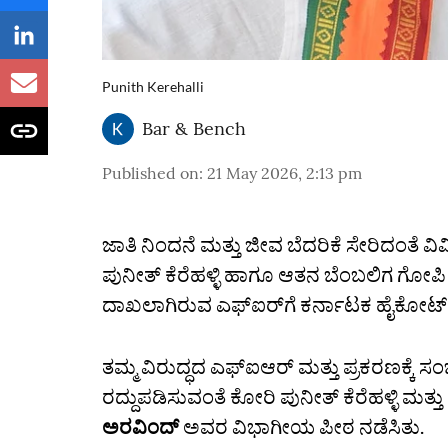
Punith Kerehalli
Bar & Bench
Published on
:
21 May 2026, 2:13 pm
ಜಾತಿ ನಿಂದನೆ ಮತ್ತು ಜೀವ ಬೆದರಿಕೆ ಸೇರಿದಂತೆ ವ
ಪುನೀತ್ ಕೆರೆಹಳ್ಳಿ ಹಾಗೂ ಆತನ ಬೆಂಬಲಿಗ ಗೋಪಿ
ದಾಖಲಾಗಿರುವ ಎಫ್ಐರ್‌ಗೆ ಕರ್ನಾಟಕ ಹೈಕೋರ್ಟ್
ತಮ್ಮ ವಿರುದ್ಧದ ಎಫ್ಐಆರ್ ಮತ್ತು ಪ್ರಕರಣಕ್ಕ
ರದ್ದುಪಡಿಸುವಂತೆ ಕೋರಿ ಪುನೀತ್ ಕೆರೆಹಳ್ಳಿ ಮತ್ತ
ಅರವಿಂದ್
ಅವರ ವಿಭಾಗೀಯ ಪೀಠ ನಡೆಸಿತು.