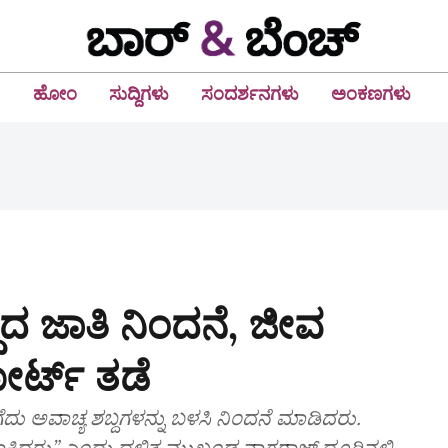
ಹೋಂ
ಸುದ್ದಿಗಳು
ಸಂದರ್ಶನಗಳು
ಅಂಕಣಗಳು
ದ್ಧದ ಜಾತಿ ನಿಂದನೆ, ಜೀವ
ೋರ್ಟ್‌ ತಡೆ
ದು ಅವಾಚ್ಯ ಶಬ್ದಗಳನ್ನು ಬಳಸಿ ನಿಂದನೆ ಮಾಡಿದರು.
ಕೆ ಹಾಕಿದರು” ಎಂದು ದಲಿತ ಮುಖಂಡ ನಾಗರಾಜ್ ದೂರಿನಲ್ಲಿ