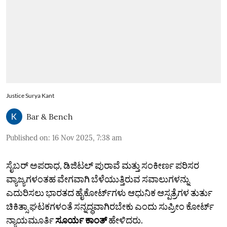
Justice Surya Kant
Bar & Bench
Published on
:
16 Nov 2025, 7:38 am
ಸೈಬರ್ ಅಪರಾಧ, ಡಿಜಿಟಲ್ ಪುರಾವೆ ಮತ್ತು ಸಂಕೀರ್ಣ ಪರಿಸರ
ವ್ಯಾಜ್ಯಗಳಂತಹ ವೇಗವಾಗಿ ಬೆಳೆಯುತ್ತಿರುವ ಸವಾಲುಗಳನ್ನು
ಎದುರಿಸಲು ಭಾರತದ ಹೈಕೋರ್ಟ್‌ಗಳು ಆಧುನಿಕ ಆಸ್ಪತ್ರೆಗಳ ತುರ್ತು
ಚಿಕಿತ್ಸಾ ಘಟಕಗಳಂತೆ ಸನ್ನದ್ಧವಾಗಿರಬೇಕು ಎಂದು ಸುಪ್ರೀಂ ಕೋರ್ಟ್
ನ್ಯಾಯಮೂರ್ತಿ
ಸೂರ್ಯ ಕಾಂತ್
ಹೇಳಿದರು.