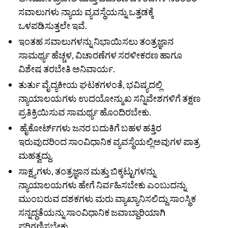
ಸವಾಲುಗಳು ನ್ಯಾಯ ವ್ಯವಸ್ಥೆಯನ್ನು ಒತ್ತಡಕ್ಕೆ
ಒಳಪಡಿಸುತ್ತಲೇ ಇವೆ.
ಇಂತಹ ಸವಾಲುಗಳನ್ನು ನಿಭಾಯಿಸಲು ತಂತ್ರಜ್ಞಾನ
ಸಾಮರ್ಥ್ಯ ಹೆಚ್ಚಳ, ವಿಚಾರಣೆಗಳ ಸರಳೀಕರಣ ಹಾಗೂ
ವಿಶೇಷ ತರಬೇತಿ ಅನಿವಾರ್ಯ.
ತುರ್ತು ವೈದ್ಯಕೀಯ ಘಟಕಗಳಂತೆ, ಭವಿಷ್ಯದಲ್ಲಿ
ನ್ಯಾಯಾಲಯಗಳು ಉದಯೋನ್ಮುಖ ಸನ್ನಿವೇಶಗಳಿಗೆ ತಕ್ಷಣ
ಪ್ರತಿಕ್ರಿಯಿಸುವ ಸಾಮರ್ಥ್ಯ ಹೊಂದಿರಬೇಕು.
ಹೈಕೋರ್ಟ್‌ಗಳು ಜನರ ಬದುಕಿಗೆ ಬಹಳ ಹತ್ತಿರ
ಇರುವುದರಿಂದ ಸಾಂವಿಧಾನಿಕ ವ್ಯವಸ್ಥೆಯಲ್ಲಿಅವುಗಳ ಪಾತ್ರ
ಮಹತ್ವದ್ದು.
ಸಾಕ್ಷ್ಯಗಳು, ತಂತ್ರಜ್ಞಾನ ಮತ್ತು ಬಿಕ್ಕಟ್ಟುಗಳನ್ನು
ನ್ಯಾಯಾಲಯಗಳು ಹೇಗೆ ನಿರ್ವಹಿಸಬೇಕು ಎಂಬುದನ್ನು
ಮುಂಬರುವ ದಶಕಗಳು ಮರು ವ್ಯಾಖ್ಯಾನಿಸಲಿದ್ದು ಸಾಂಸ್ಥಿಕ
ಸನ್ನದ್ಧತೆಯನ್ನು ಸಾಂವಿಧಾನಿಕ ಜವಾಬ್ದಾರಿಯಾಗಿ
ಪರಿಗಣಿಸಬೇಕು.