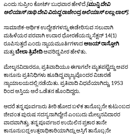
ಎಂದು ಸುಪ್ರೀಂ ಕೋರ್ಟ್‌ ಬುಧವಾರ ಹೇಳಿದೆ
[ಮುನ್ನಿ ದೇವಿ
ಅಲಿಯಾಸ್ ನಾಥಿ ದೇವಿ ವಿರುದ್ಧ ರಾಜೇಂದ್ರ ಅಲಿಯಾಸ್ ಲಲ್ಲು ಲಾಲ್].
ಸಾಮಾಜಿಕ-ಆರ್ಥಿಕ ಉದ್ದೇಶಗಳನ್ನು ಈಡೇರಿಸುವ ಸಲುವಾಗಿ
ಮಹಿಳೆಯರ ಪರವಾಗಿ ಉದಾರ ಧೋರಣೆಯನ್ನು ಸೆಕ್ಷನ್ 14(1)
ರೂಪಿಸುತ್ತದೆ ಎಂದು ನ್ಯಾಯಮೂರ್ತಿಗಳಾದ
ಅಜಯ್ ರಾಸ್ತೋಗಿ
ಮತ್ತು
ಬೇಲಾ ತ್ರಿವೇದಿ
ಅವರಿದ್ದ ಪೀಠ ಹೇಳಿತು.
ಮೇಲ್ಮನವಿದಾರರೂ, ಪ್ರತಿವಾದಿಯೂ ಈಗಾಗಲೇ ಮೃತಪಟ್ಟಿದ್ದು ಅವರ
ಕಾನೂನು ಪ್ರತಿನಿಧಿಗಳು ಹೂಡಿದ್ದ ವ್ಯಾಜ್ಯವೊಂದರ ವಿಚಾರಣೆ
ನ್ಯಾಯಾಲಯದಲ್ಲಿ ನಡೆಯಿತು. ಪ್ರತಿವಾದಿ ವಿಧವೆಯಾಗಿದ್ದು, 1953
ರಿಂದ ಆಸ್ತಿಯ ಅರೆ ಒಡೆತನ ಹೊಂದಿದ್ದರು.
ಆದರೆ ತನ್ನ ಪೂರ್ವಜರು ತೀರಿ ಹೋದ ಬಳಿಕ ತಾನೊಬ್ಬನೇ ಕುಟುಂಬದ
ಜೀವಂತ ಪುರುಷ ಸದಸ್ಯನಾಗಿದ್ದೇನೆ ಎಂಬುದು ಮೇಲ್ಮನವಿದಾರರ
ವಾದವಾಗಿತ್ತು. ತನ್ನ ಪೂರ್ವಜರ ಉಯಿಲಿನ ಪ್ರಕಾರ ತಾನೇ
ಕಾನೂನುಬದ್ಧ ಉತ್ತರಾಧಿಕಾರಿಯಾಗಿದ್ದು ಆಸ್ತಿಗೆ ತಾನೊಬ್ಬನೇ