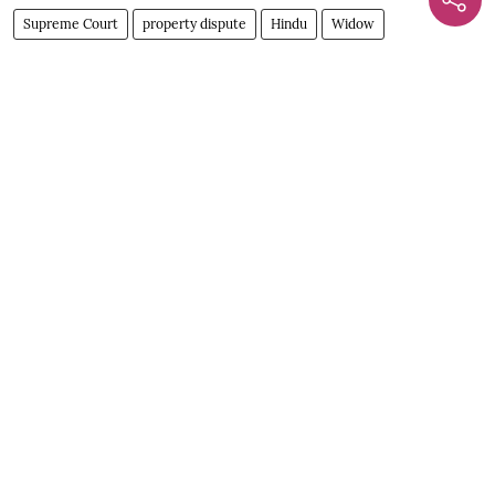
Supreme Court
property dispute
Hindu
Widow