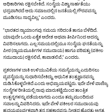
ಅಧಿಕಾರಿಗಳು ರಕ್ಷಿಸಬೇಕಿದೆ. ಸಂಸ್ಥೆಯ ವಿಶ್ವಾಸಾರ್ಹತೆಯು
ಭದ್ರವಾಗಿರದೆ ಅದು ಸಮಾಜದಲ್ಲಿನ ಜನತೆಯಲ್ಲಿ ಗೌರವವನ್ನು
ಮೂಡಿಸಲು ಸಾಧ್ಯವಿಲ್ಲ,” ಎಂದರು.
“ಭಾರತದ ನ್ಯಾಯಾಂಗವು ಸಮಯ ಸರಿದಂತೆ ತಾನೂ ಬೆಳೆದಿದೆ.
ಯಾವುದೇ ಒಂದು ಏಕೈಕ ಆದೇಶ ಅಥವಾ ತೀರ್ಪಿನಿಂದ ಅದನ್ನು
ವಿವರಿಸಲಾಗದು. ಎಲ್ಲ ಸಮಯದಲ್ಲಿಯೂ ಸಂಸ್ಥೆಯ ಘನತೆಯನ್ನು
ಪೀಠ (ನ್ಯಾಯಮೂರ್ತಿಗಳ ಸಮುದಾಯ) ಹಾಗೂ ಪರಿಷತ್ತು (ವಕೀಲ
ಸಮುದಾಯ) ರಕ್ಷಿಸಲಿವೆ, ಕಾಪಾಡಲಿವೆ,” ಎಂದರು.
ಪ್ರಕರಣಗಳ ಬಾಕಿ ಉಳಿಯುವಿಕೆಯ ಸಮಸ್ಯೆಯನ್ನು ಎದುರಿಸಲು
ವ್ಯವಸ್ಥೆಯನ್ನು ಸುಧಾರಿಸಬೇಕಿದ್ದು, ಆಧುನಿಕ ತಂತ್ರಜ್ಞಾನವನ್ನು
ದುಡಿಸಿಕೊಳ್ಳಬೇಕಿದೆ ಎಂದು ಅಭಿಪ್ರಾಯಪಟ್ಟರು. ಇದೇ ವೇಳೆ ವಾಣಿಜ್ಯ
ಸಂಸ್ಥೆಗಳ ರೀತಿಯಲ್ಲಿ ನಾವು ಮಾರುಕಟ್ಟೆಯಿಂದ ತಾಂತ್ರಿಕ
ಉತ್ಪನ್ನಗಳನ್ನು ಪಡೆಯಲಾಗದು ಎಂದೂ ತಮ್ಮ ಮುಂದಿರುವ
ಸವಾಲನ್ನು ವಿವರಿಸಿದರು. ಇದೇ ವೇಳೆ ವಕೀಲರ ಸಮುದಾಯವು
ಹೃದಯಪೂರ್ವಕವಾಗಿ ತನ್ನ ಸಹಕಾರವನ್ನು ನೀಡದ ಹೊರತು ಅಗತ್ಯ