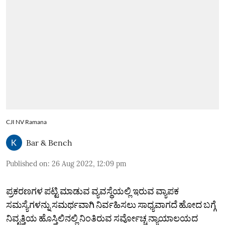
CJI NV Ramana
Bar & Bench
Published on
:
26 Aug 2022, 12:09 pm
ಪ್ರಕರಣಗಳ ಪಟ್ಟಿ ಮಾಡುವ ವ್ಯವಸ್ಥೆಯಲ್ಲಿ ಇರುವ ವ್ಯಾಪಕ
ಸಮಸ್ಯೆಗಳನ್ನು ಸಮರ್ಥವಾಗಿ ನಿರ್ವಹಿಸಲು ಸಾಧ್ಯವಾಗದೆ ಹೋದ ಬಗ್ಗೆ
ನಿವೃತ್ತಿಯ ಹೊಸ್ತಿಲಿನಲ್ಲಿ ನಿಂತಿರುವ ಸರ್ವೋಚ್ಚ ನ್ಯಾಯಾಲಯದ