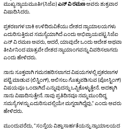
ಮುಖ್ಯ ನ್ಯಾಯಮೂರ್ತಿ(ಸಿಜೆಐ)
ಎನ್‌ ವಿ ರಮಣ
ಅವರು ಶುಕ್ರವಾರ
ವಿಷಾದಿಸಿದರು.
ಪ್ರಕರಣಗಳ ಬಾಕಿ ಉಳಿದಿರುವಿಕೆಯು ದೇಶದ ನ್ಯಾಯಾಲಯಗಳು
ಎದುರಿಸುತ್ತಿರುವ ಸಮಸ್ಯೆಯಾಗಿದೆ ಎಂದು ಅಭಿಪ್ರಾಯಪಟ್ಟ ಸಿಜೆಐ
ಎನ್‌ ವಿ ರಮಣ ಅವರು, ಆದರೆ, ಯಾವುದೇ ಒಂದು ಆದೇಶ ಅಥವಾ
ತೀರ್ಪಿನಿಂದ ಮಾತ್ರವೇ ದೇಶದ ನ್ಯಾಯಾಂಗವನ್ನು ವಿವರಿಸಲಾಗದು
ಎಂದು ಹೇಳಿದರು.
ನಾನು ಸೂಕ್ತವಾಗಿ ಗಮನಹರಿಸಲಾಗದ ವಿಷಯಗಳಲ್ಲಿ ಪ್ರಕರಣಗಳ
ಪಟ್ಟಿ ಮಾಡುವ (ಲಿಸ್ಟಿಂಗ್‌), ಆಲಿಸಲು ಗೊತ್ತುಪಡಿಸುವ (ಪೋಸ್ಟಿಂಗ್)
ವಿಷಯವೂ ಒಂದಾಗಿದೆ ಎನ್ನುವುದನ್ನು ಒಪ್ಪಿಕೊಳ್ಳುತ್ತೇನೆ. ಅದಕ್ಕಾಗಿ
ನಾನು ವಿಷಾದಿಸುತ್ತೇನೆ. ನಾವು ಪ್ರತಿದಿನವೂ ನಮ್ಮ ಮುಂದಿದ್ದ
ಸಮಸ್ಯೆಗಳನ್ನು ಎದುರಿಸುವಲ್ಲಿಯೇ ಮಗ್ನರಾಗಿದ್ದೆವು,” ಎಂದು ಅವರು
ಹೇಳಿದರು.
ಮುಂದುವರೆದು, “ಸಂಸ್ಥೆಯ ವಿಶ್ವಾಸಾರ್ಹತೆಯನ್ನು ನ್ಯಾಯಾಲಯದ