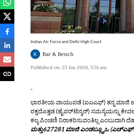
Indian Air Force and Delhi High Court
Bar & Bench
Published on
:
25 Jan 2026, 5:51 am
-
ಭಾರತೀಯ ವಾಯುಪಡೆ (ಐಎಎಫ್) ತನ್ನ ಮಾಜಿ 
ರಕ್ತದೊತ್ತಡ (ಹೈಪರ್‌ಟೆನ್ಶನ್) ಸಮಸ್ಯೆಯನ್ನು
ಕಲ್ಯ ಪಿಂಚಣಿ ನಿರಾಕರಿಸುವಂತಿಲ್ಲ ಎಂಬುದಾಗಿ ದೆಹ
ಮತ್ತು627281 ಮಾಜಿ ಎಂಡಬ್ಲ್ಯೂಒ (ಎಚ್‌ಎಫ್‌ಒ