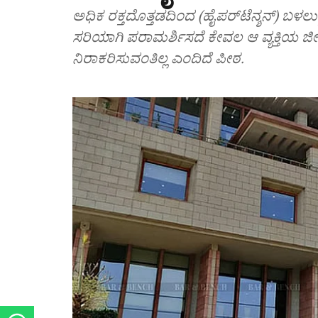
ಅಧಿಕ ರಕ್ತದೊತ್ತಡದಿಂದ (ಹೈಪರ್‌ಟೆನ್ಶನ್) ಬಳಲು
ಸರಿಯಾಗಿ ಪರಾಮರ್ಶಿಸದೆ ಕೇವಲ ಆ ವ್ಯಕ್ತಿಯ ಜೀ
ನಿರಾಕರಿಸುವಂತಿಲ್ಲ ಎಂದಿದೆ ಪೀಠ.