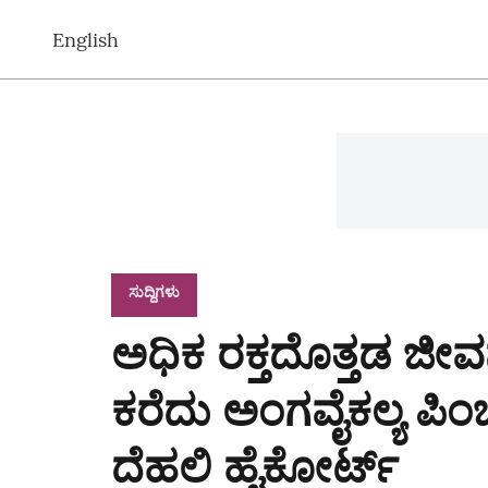
English
ಸುದ್ದಿಗಳು
ಅಧಿಕ ರಕ್ತದೊತ್ತಡ ಜೀವನ
ಕರೆದು ಅಂಗವೈಕಲ್ಯ ಪಿಂಚ
ದೆಹಲಿ ಹೈಕೋರ್ಟ್‌