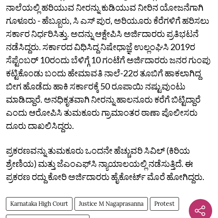
ನಾಲೆಯಲ್ಲಿ ಹರಿಯುವ ನೀರನ್ನು ಕುಡಿಯುವ ನೀರಿನ ಯೋಜನೆಗಾಗಿ
ಗೂಳೂರು - ಹೆಬ್ಬೂರು, ಸಿ ಎಸ್ ಪುರ, ಅರಿಯೂರು ಕೆರೆಗಳಿಗೆ ಹರಿಸಲು
ಸರ್ಕಾರ ನಿರ್ಧರಿಸಿತ್ತು. ಅದನ್ನು ಆಕ್ಷೇಪಿಸಿ ಅರ್ಜಿದಾರರು ಪ್ರತಿಭಟನೆ
ನಡೆಸಿದ್ದರು. ಸರ್ಕಾರದ ವಿಧಿಸಿದ್ದ ನಿಷೇಧಾಜ್ಞೆ ಉಲ್ಲಂಘಿಸಿ 2019ರ
ಸೆಪ್ಟೆಂಬರ್‌ 10ರಂದು ಬೆಳಿಗ್ಗೆ 10 ಗಂಟೆಗೆ ಅರ್ಜಿದಾರರು ಜನರ ಗುಂಪು
ಕಟ್ಟಿಕೊಂಡು ಬಂದು ಹೇಮಾವತಿ ನಾಲೆ-22ರ ತೂಬಿಗೆ ಹಾಕಲಾಗಿದ್ದ
ಬೀಗ ಹೊಡೆದು ಹಾಕಿ ಸರ್ಕಾರಕ್ಕೆ 50 ರೂಪಾಯಿ ನಷ್ಟುವುಂಟು
ಮಾಡಿದ್ದಾರೆ. ಅನಧಿಕೃತವಾಗಿ ನೀರನ್ನು ಹಾಲನೂರು ಕರೆಗೆ ಬಿಟ್ಟಿದ್ದಾರೆ
ಎಂದು ಆರೋಪಿಸಿ ತುಮಕೂರು ಗ್ರಾಮಾಂತರ ಠಾಣಾ ಪೊಲೀಸರು
ದೂರು ದಾಖಲಿಸಿದ್ದರು.
ಪ್ರಕರಣವನ್ನು ತುಮಕೂರು ಒಂದನೇ ಹೆಚ್ಚುವರಿ ಸಿವಿಲ್‌ (ಕಿರಿಯ
ಶ್ರೇಣಿಯ) ಮತ್ತು ಜೆಎಂಎಫ್‌ಸಿ ನ್ಯಾಯಾಲಯಲ್ಲಿ ನಡೆಸುತ್ತಿದೆ. ಈ
ಪ್ರಕರಣ ರದ್ದು ಕೋರಿ ಅರ್ಜಿದಾರರು ಹೈಕೋರ್ಟ್‌ ಮೊರೆ ಹೋಗಿದ್ದರು.
Karnataka High Court
Justice M Nagaprasanna
Protest