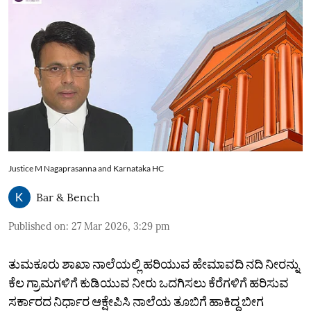
Justice M Nagaprasanna and Karnataka HC
Bar & Bench
Published on
:
27 Mar 2026, 3:29 pm
ತುಮಕೂರು ಶಾಖಾ ನಾಲೆಯಲ್ಲಿ ಹರಿಯುವ ಹೇಮಾವದಿ ನದಿ ನೀರನ್ನು
ಕೆಲ ಗ್ರಾಮಗಳಿಗೆ ಕುಡಿಯುವ ನೀರು ಒದಗಿಸಲು ಕೆರೆಗಳಿಗೆ ಹರಿಸುವ
ಸರ್ಕಾರದ ನಿರ್ಧಾರ ಆಕ್ಷೇಪಿಸಿ ನಾಲೆಯ ತೂಬಿಗೆ ಹಾಕಿದ್ದ ಬೀಗ