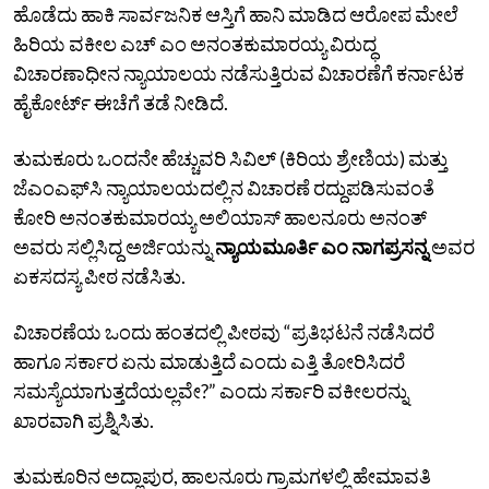
ಹೊಡೆದು ಹಾಕಿ ಸಾರ್ವಜನಿಕ ಆಸ್ತಿಗೆ ಹಾನಿ ಮಾಡಿದ ಆರೋಪ ಮೇಲೆ
ಹಿರಿಯ ವಕೀಲ‌ ಎಚ್‌ ಎಂ ಅನಂತಕುಮಾರಯ್ಯ ವಿರುದ್ಧ
ವಿಚಾರಣಾಧೀನ ನ್ಯಾಯಾಲಯ ನಡೆಸುತ್ತಿರುವ ವಿಚಾರಣೆಗೆ ಕರ್ನಾಟಕ
ಹೈಕೋರ್ಟ್‌ ಈಚೆಗೆ ತಡೆ ನೀಡಿದೆ.
ತುಮಕೂರು ಒಂದನೇ ಹೆಚ್ಚುವರಿ ಸಿವಿಲ್‌ (ಕಿರಿಯ ಶ್ರೇಣಿಯ) ಮತ್ತು
ಜೆಎಂಎಫ್‌ಸಿ ನ್ಯಾಯಾಲಯದಲ್ಲಿನ ವಿಚಾರಣೆ ರದ್ದುಪಡಿಸುವಂತೆ
ಕೋರಿ ಅನಂತಕುಮಾರಯ್ಯ ಅಲಿಯಾಸ್‌ ಹಾಲನೂರು ಅನಂತ್‌
ಅವರು ಸಲ್ಲಿಸಿದ್ದ ಅರ್ಜಿಯನ್ನು
ನ್ಯಾಯಮೂರ್ತಿ ಎಂ ನಾಗಪ್ರಸನ್ನ
ಅವರ
ಏಕಸದಸ್ಯ ಪೀಠ ನಡೆಸಿತು.
ವಿಚಾರಣೆಯ ಒಂದು ಹಂತದಲ್ಲಿ ಪೀಠವು “ಪ್ರತಿಭಟನೆ ನಡೆಸಿದರೆ
ಹಾಗೂ ಸರ್ಕಾರ ಏನು ಮಾಡುತ್ತಿದೆ ಎಂದು ಎತ್ತಿ ತೋರಿಸಿದರೆ
ಸಮಸ್ಯೆಯಾಗುತ್ತದೆಯಲ್ಲವೇ?” ಎಂದು ಸರ್ಕಾರಿ ವಕೀಲರನ್ನು
ಖಾರವಾಗಿ ಪ್ರಶ್ನಿಸಿತು.
ತುಮಕೂರಿನ ಅದ್ಲಾಪುರ, ಹಾಲನೂರು ಗ್ರಾಮಗಳಲ್ಲಿ ಹೇಮಾವತಿ