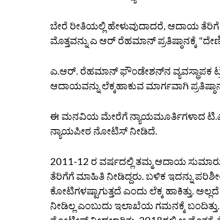
ಬೇರೆ ರೀತಿಯಲ್ಲಿ ಹೇಳುವುದಾದರೆ, ಆದಾಯ ತೆರಿಗೆ
ಮೊತ್ತವನ್ನು ಎ ಆರ್ ರೆಹಮಾನ್ ಪ್ರತಿಷ್ಠಾನಕ್ಕೆ "ದೇ
ಎ.ಆರ್. ರೆಹಮಾನ್ ಫೌಂಡೇಶನ್‌ನ ವ್ಯವಸ್ಥಾಪಕ ಟ
ಆದಾಯವನ್ನು ಲೆಕ್ಕಹಾಕುವ ಮಾರ್ಗವಾಗಿ ಪ್ರತಿಷ್ಠಾ
ಈ ಮನವಿಯ ಮೇರೆಗೆ ನ್ಯಾಯಮೂರ್ತಿಗಳಾದ ಟಿ.ಎಸ್
ನ್ಯಾಯಪೀಠ ನೋಟಿಸ್ ನೀಡಿದೆ.
2011-12 ರ ವರ್ಷದಲ್ಲಿ ತಮ್ಮ ಆದಾಯ ಸುಮ
ತೆರಿಗೆಗೆ ಮಾಹಿತಿ ನೀಡಿದ್ದರು. ಬಳಿಕ ಇದನ್ನು 
ಕೋಟಿಗಳಷ್ಟಾಗುತ್ತದೆ ಎಂದು ಲೆಕ್ಕ ಹಾಕಿತ್ತು. ಅಲ
ನೀಡಿಲ್ಲ ಎಂಬುದು ಇಲಾಖೆಯ ಗಮನಕ್ಕೆ ಬಂದಿತ್ತು.