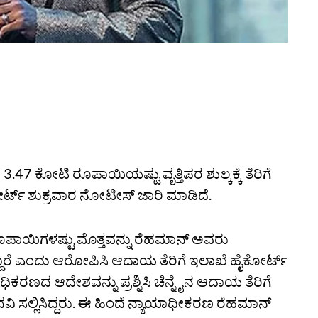
ಕೋಟಿ ರೂಪಾಯಿಯಷ್ಟು ವೃತ್ತಿಪರ ಶುಲ್ಕಕ್ಕೆ ತೆರಿಗೆ
ರ್ಟ್ ಶುಕ್ರವಾರ ನೋಟೀಸ್ ಜಾರಿ ಮಾಡಿದೆ.
ಿ ರೂಪಾಯಿಗಳಷ್ಟು ಮೊತ್ತವನ್ನು ರೆಹಮಾನ್ ಅವರು
ದಾರೆ ಎಂದು ಆರೋಪಿಸಿ ಆದಾಯ ತೆರಿಗೆ ಇಲಾಖೆ ಹೈಕೋರ್ಟ್
ಾಧಿಕರಣದ ಆದೇಶವನ್ನು ಪ್ರಶ್ನಿಸಿ ಚೆನ್ನೈನ ಆದಾಯ ತೆರಿಗೆ
ವಿ ಸಲ್ಲಿಸಿದ್ದರು. ಈ ಹಿಂದೆ ನ್ಯಾಯಾಧೀಕರಣ ರೆಹಮಾನ್