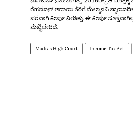
ನೋಟೀಸ್ ನೀಡಲಾಗಿತ್ತು. 2018ರಲ್ಲಿ ಆ ಮೊತ್ತಕ್ಕೆ ತೆ
ರೆಹಮಾನ್ ಆದಾಯ ತೆರಿಗೆ ಮೇಲ್ಮನವಿ ನ್ಯಾಯಾಧ
ಪರವಾಗಿ ತೀರ್ಪು ನೀಡಿತ್ತು. ಈ ತೀರ್ಪು ಸೂಕ್ತವಾ
ಮೆಟ್ಟಿಲೇರಿದೆ.
Madras High Court
Income Tax Act