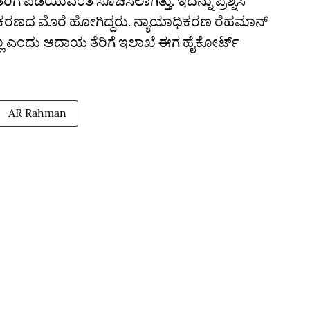
ರಿಗೆ ಪಡೆಯುವಂತೆ ಸೂಚಿಸಲಾಗಿತ್ತು. ಇದನ್ನು ಪ್ರಶ್ನಿಸಿ
ಿಕರಣದ ಮೊರೆ ಹೋಗಿದ್ದರು. ನ್ಯಾಯಾಧಿಕರಣ ರೆಹಮಾನ್
ಗಿಲ್ಲ ಎಂದು ಆದಾಯ ತೆರಿಗೆ ಇಲಾಖೆ ಈಗ ಹೈಕೋರ್ಟ್
AR Rahman