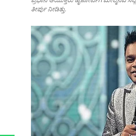
ತೀರ್ಪು ನೀಡಿತ್ತು.