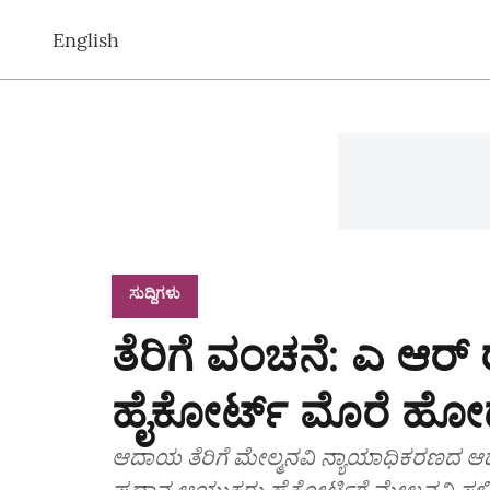
English
ಸುದ್ದಿಗಳು
ತೆರಿಗೆ ವಂಚನೆ: ಎ ಆರ್ 
ಹೈಕೋರ್ಟ್ ಮೊರೆ ಹೋದ
ಆದಾಯ ತೆರಿಗೆ ಮೇಲ್ಮನವಿ ನ್ಯಾಯಾಧಿಕರಣದ ಆದೇಶವ
ಪ್ರಧಾನ ಆಯುಕ್ತರು ಹೈಕೋರ್ಟಿಗೆ ಮೇಲ್ಮನವಿ ಸಲ