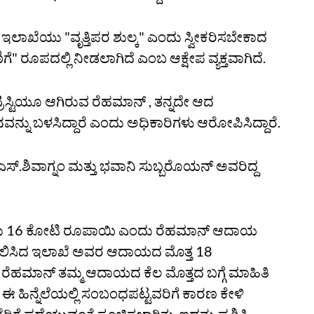
 ಇಲಾಖೆಯು "ವೃತ್ತಿಪರ ಶುಲ್ಕ" ಎಂದು ಸ್ವೀಕರಿಸಬೇಕಾದ
ಣಿಗೆ" ರೂಪದಲ್ಲಿ ನೀಡಲಾಗಿದೆ ಎಂಬ ಆಕ್ಷೇಪ ವ್ಯಕ್ತವಾಗಿದೆ.
್ರಸ್ಟಿಯೂ ಆಗಿರುವ ರೆಹಮಾನ್ , ತನ್ನದೇ ಆದ
ನವನ್ನು ಬಳಸಿದ್ದಾರೆ ಎಂದು ಅಧಿಕಾರಿಗಳು ಆರೋಪಿಸಿದ್ದಾರೆ.
.ಶಿವಾಗ್ನಂ ಮತ್ತು ಭವಾನಿ ಸುಬ್ಬರೊಯನ್ ಅವರಿದ್ದ
ಾರು 16 ಕೋಟಿ ರೂಪಾಯಿ ಎಂದು ರೆಹಮಾನ್ ಆದಾಯ
ಪರಿಶೀಲಿಸಿದ ಇಲಾಖೆ ಅವರ ಆದಾಯದ ಮೊತ್ತ 18
್ಲದೆ ರೆಹಮಾನ್ ತಮ್ಮ ಆದಾಯದ ಕೆಲ ಮೊತ್ತದ ಬಗ್ಗೆ ಮಾಹಿತಿ
 ಈ ಹಿನ್ನೆಲೆಯಲ್ಲಿ ಸಂಬಂಧಪಟ್ಟವರಿಗೆ ಕಾರಣ ಕೇಳಿ