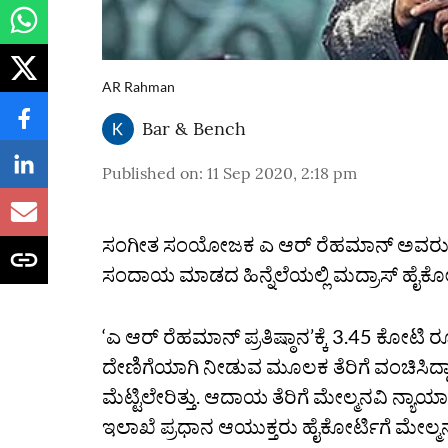
AR Rahman
Bar & Bench
Published on
:
11 Sep 2020, 2:18 pm
ಸಂಗೀತ ಸಂಯೋಜಕ ಎ ಆರ್ ರೆಹಮಾನ್ ಅವರು 3.47 
ಸಂದಾಯ ಮಾಡದ ಹಿನ್ನೆಲೆಯಲ್ಲಿ ಮದ್ರಾಸ್ ಹೈಕೋ
‘ಎ ಆರ್ ರೆಹಮಾನ್ ಪ್ರತಿಷ್ಠಾನ’ಕ್ಕೆ 3.45 ಕೋಟ
ದೇಣಿಗೆಯಾಗಿ ನೀಡುವ ಮೂಲಕ ತೆರಿಗೆ ವಂಚಿಸಿದ್
ಮೆಟ್ಟಿಲೇರಿತ್ತು. ಆದಾಯ ತೆರಿಗೆ ಮೇಲ್ಮನವಿ ನ್ಯಾಯ
ಇಲಾಖೆ ಪ್ರಧಾನ ಆಯುಕ್ತರು ಹೈಕೋರ್ಟಿಗೆ ಮೇಲ್ಮನ