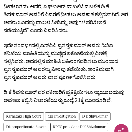
ನೀಡಲಾಗದು. ಆದರೆ, ಎಫ್‌ಐಆರ್‌ ದಾಖಲಿಸಿದ ಬಳಿಕ ಡಿ ಕೆ
ಶಿವಕುಮಾರ್‌ ಅವರಿಗೆ ವಿವರಣೆ ನೀಡಲು ಅವಕಾಶ ಕಲ್ಪಿಸಲಾಗಿದೆ. ಆಗ
ಅವರು ಒಂದಷ್ಟು ದಾಖಲೆ ನೀಡಿದ್ದು, ಅವುಗಳ ಪರಿಶೀಲನೆ
ನಡೆಯುತ್ತಿದೆ” ಎಂದು ವಿವರಿಸಿದರು.
ಇದೇ ಸಂದರ್ಭದಲ್ಲಿ ಎಸ್‌ಪಿಪಿ ಪ್ರಸನ್ನಕುಮಾರ್‌ ಅವರು ಸಿಬಿಐ
ತನಿಖೆಯ ಮಾಹಿತಿಯನ್ನು ಮುಚ್ಚಿದ ಲಕೋಟೆಯಲ್ಲಿ ಪೀಠಕ್ಕೆ
ಸಲ್ಲಿಸಿದರು. ಅದರಲ್ಲಿನ ಮಾಹಿತಿ ಬಹಿರಂಗಪಡಿಸಲು ಮುಂದಾದ
ಪ್ರಸನ್ನಕುಮಾರ್‌ ಅವರನ್ನು ಪೀಠವು ತಡೆಯಿತು. ಅಂತಿಮವಾಗಿ
ಪ್ರಸನ್ನಕುಮಾರ್‌ ಅವರು ವಾದ ಪೂರ್ಣಗೊಳಿಸಿದರು.
ಡಿ ಕೆ ಶಿವಕುಮಾರ್‌ ಪರ ವಕೀಲರಿಗೆ ಪ್ರತಿಕ್ರಿಯಿಸಲು ನ್ಯಾಯಾಲಯವು
ಅವಕಾಶ ಕಲ್ಪಿಸಿ ವಿಚಾರಣೆಯನ್ನು ಜುಲೈ 21ಕ್ಕೆ ಮುಂದೂಡಿದೆ.
Karnataka High Court
CBI Investigation
D K Shivakumar
Disproportionate Assets
KPCC president D K Shivakumar