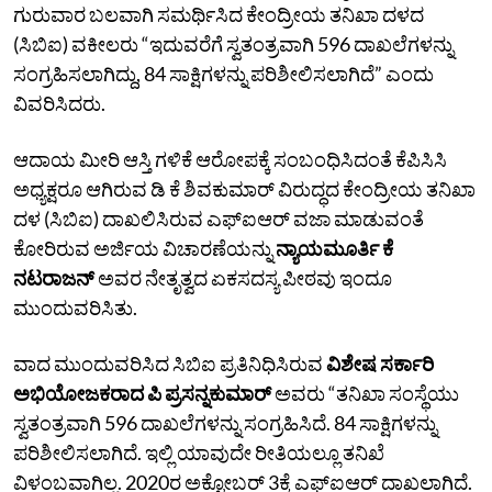
ಗುರುವಾರ ಬಲವಾಗಿ ಸಮರ್ಥಿಸಿದ ಕೇಂದ್ರೀಯ ತನಿಖಾ ದಳದ
(ಸಿಬಿಐ) ವಕೀಲರು “ಇದುವರೆಗೆ ಸ್ವತಂತ್ರವಾಗಿ 596 ದಾಖಲೆಗಳನ್ನು
ಸಂಗ್ರಹಿಸಲಾಗಿದ್ದು, 84 ಸಾಕ್ಷಿಗಳನ್ನು ಪರಿಶೀಲಿಸಲಾಗಿದೆ” ಎಂದು
ವಿವರಿಸಿದರು.
ಆದಾಯ ಮೀರಿ ಆಸ್ತಿ ಗಳಿಕೆ ಆರೋಪಕ್ಕೆ ಸಂಬಂಧಿಸಿದಂತೆ ಕೆಪಿಸಿಸಿ
ಅಧ್ಯಕ್ಷರೂ ಆಗಿರುವ ಡಿ ಕೆ ಶಿವಕುಮಾರ್ ವಿರುದ್ಧದ ಕೇಂದ್ರೀಯ ತನಿಖಾ
ದಳ (ಸಿಬಿಐ) ದಾಖಲಿಸಿರುವ ಎಫ್‌ಐಆರ್‌ ವಜಾ ಮಾಡುವಂತೆ
ಕೋರಿರುವ ಅರ್ಜಿಯ ವಿಚಾರಣೆಯನ್ನು
ನ್ಯಾಯಮೂರ್ತಿ ಕೆ
ನಟರಾಜನ್‌
ಅವರ ನೇತೃತ್ವದ ಏಕಸದಸ್ಯ ಪೀಠವು ಇಂದೂ
ಮುಂದುವರಿಸಿತು.
ವಾದ ಮುಂದುವರಿಸಿದ ಸಿಬಿಐ ಪ್ರತಿನಿಧಿಸಿರುವ
ವಿಶೇಷ ಸರ್ಕಾರಿ
ಅಭಿಯೋಜಕರಾದ ಪಿ ಪ್ರಸನ್ನಕುಮಾರ್‌
ಅವರು “ತನಿಖಾ ಸಂಸ್ಥೆಯು
ಸ್ವತಂತ್ರವಾಗಿ 596 ದಾಖಲೆಗಳನ್ನು ಸಂಗ್ರಹಿಸಿದೆ. 84 ಸಾಕ್ಷಿಗಳನ್ನು
ಪರಿಶೀಲಿಸಲಾಗಿದೆ. ಇಲ್ಲಿ ಯಾವುದೇ ರೀತಿಯಲ್ಲೂ ತನಿಖೆ
ವಿಳಂಬವಾಗಿಲ್ಲ. 2020ರ ಅಕ್ಟೋಬರ್‌ 3ಕ್ಕೆ ಎಫ್‌ಐಆರ್‌ ದಾಖಲಾಗಿದೆ.