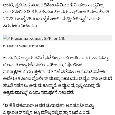
ಆದರೆ, ಪ್ರಕರಣಕ್ಕೆ ಸಂಬಂಧಿಸಿದಂತೆ ವಿವರಣೆ ನೀಡಲು ಸಾಧ್ಯವಿಲ್ಲ
ಎಂದು ತಿಳಿದು ಡಿ ಕೆ ಶಿವಕುಮಾರ್‌ ಅವರು ಎಫ್‌ಐಆರ್‌ ವಜಾ ಕೋರಿ
2022ರ ಜುಲೈ 28ರಂದು ಹೈಕೋರ್ಟ್‌ ಮೆಟ್ಟಿಲೇರಿದ್ದಾರೆ” ಎಂದು
ತಿರುಗೇಟು ನೀಡಿದರು.
P Prasanna Kumar, SPP for CBI
ಕಾನೂನಿನ ಅನ್ವಯ ತನಿಖೆ ನಡೆದಿಲ್ಲ ಎಂಬ ಅರ್ಜಿದಾರರ ವಾದವನ್ನು
ಬಲವಾಗಿ ಅಲ್ಲಗಳೆದ ಸಿಬಿಐ ವಕೀಲರು, “ಪೊಲೀಸ್‌
ವರಿಷ್ಠಾಧಿಕಾರಿಯು ಪ್ರಕರಣದ ತನಿಖೆ ನಡೆಸಲು ಅನುಮತಿಸಬೇಕು.
ಅದೇ ರೀತಿ ಸಿಬಿಐ ಪೊಲೀಸ್‌ ವರಿಷ್ಠಾಧಿಕಾರಿಯು ಡಿವೈಎಸ್‌ಪಿ ಅವರಿಗೆ
ತನಿಖೆ ನಡೆಸಲು ಅನುಮತಿಸಿದ್ದಾರೆ. ಆದ್ದರಿಂದ, ಇಲ್ಲಿ ಯಾವುದೇ
ಅಕ್ರಮವಾಗಿಲ್ಲ” ಎಂದು ಸಮರ್ಥನೆ ನೀಡಿದರು.
“ಡಿ ಕೆ ಶಿವಕುಮಾರ್‌ ಅವರ ಚುನಾವಣಾ ಅಫಿಡವಿಟ್‌ ಮತ್ತು
ಎಫ್‌ಐಆರ್‌ನಲ್ಲಿನ ಆಸ್ತಿ ಮೌಲ್ಯದಲ್ಲಿ ವ್ಯತ್ಯಾಸವಿದೆ ಎಂದು