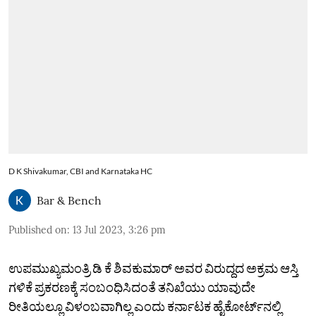
D K Shivakumar, CBI and Karnataka HC
Bar & Bench
Published on
:
13 Jul 2023, 3:26 pm
ಉಪಮುಖ್ಯಮಂತ್ರಿ ಡಿ ಕೆ ಶಿವಕುಮಾರ್‌ ಅವರ ವಿರುದ್ದದ ಅಕ್ರಮ ಆಸ್ತಿ
ಗಳಿಕೆ ಪ್ರಕರಣಕ್ಕೆ ಸಂಬಂಧಿಸಿದಂತೆ ತನಿಖೆಯು ಯಾವುದೇ
ರೀತಿಯಲ್ಲೂ ವಿಳಂಬವಾಗಿಲ್ಲ ಎಂದು ಕರ್ನಾಟಕ ಹೈಕೋರ್ಟ್‌ನಲ್ಲಿ