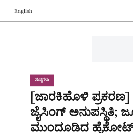
English
ಸುದ್ದಿಗಳು
[ಜಾರಕಿಹೊಳಿ ಪ್ರಕರಣ]
ಜೈಸಿಂಗ್‌ ಅನುಪಸ್ಥಿತಿ; ಜೂ
ಮುಂದೂಡಿದ ಹೈಕೋರ್ಟ