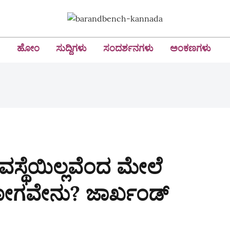
ಹೋಂ
ಸುದ್ದಿಗಳು
ಸಂದರ್ಶನಗಳು
ಅಂಕಣಗಳು
ವ್ಯವಸ್ಥೆಯಿಲ್ಲವೆಂದ ಮೇಲೆ
ಗವೇನು? ಜಾರ್ಖಂಡ್‌