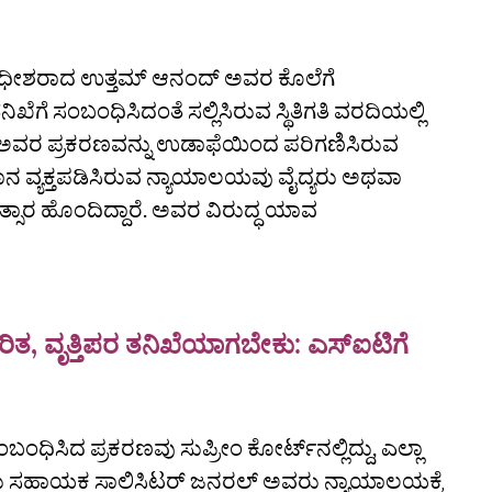
ನ್ಯಾಯಾಧೀಶರಾದ ಉತ್ತಮ್‌ ಆನಂದ್‌ ಅವರ ಕೊಲೆಗೆ
ಗೆ ಸಂಬಂಧಿಸಿದಂತೆ ಸಲ್ಲಿಸಿರುವ ಸ್ಥಿತಿಗತಿ ವರದಿಯಲ್ಲಿ
್‌ ಅವರ ಪ್ರಕರಣವನ್ನು ಉಡಾಫೆಯಿಂದ ಪರಿಗಣಿಸಿರುವ
ಾಧಾನ ವ್ಯಕ್ತಪಡಿಸಿರುವ ನ್ಯಾಯಾಲಯವು ವೈದ್ಯರು ಅಥವಾ
ತ್ಸಾರ ಹೊಂದಿದ್ದಾರೆ. ಅವರ ವಿರುದ್ಧ ಯಾವ
ವರಿತ, ವೃತ್ತಿಪರ ತನಿಖೆಯಾಗಬೇಕು: ಎಸ್ಐಟಿಗೆ
ಬಂಧಿಸಿದ ಪ್ರಕರಣವು ಸುಪ್ರೀಂ ಕೋರ್ಟ್‌ನಲ್ಲಿದ್ದು, ಎಲ್ಲಾ
ಂದು ಸಹಾಯಕ ಸಾಲಿಸಿಟರ್‌ ಜನರಲ್‌ ಅವರು ನ್ಯಾಯಾಲಯಕ್ಕೆ