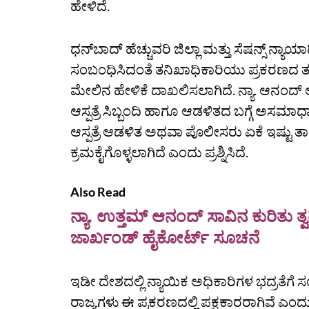
ಹೇಳಿದೆ.
ಧನ್‌ಬಾದ್‌ ಹೆಚ್ಚುವರಿ ಜಿಲ್ಲಾ ಮತ್ತು ಸೆಷನ್ಸ್‌ 
ಸಂಬಂಧಿಸಿದಂತೆ ತನಿಖಾಧಿಕಾರಿಯು ಪ್ರಕರಣದ ತನಿಖೆ
ಮೇಲಿನ ಹೇಳಿಕೆ ದಾಖಲಿಸಲಾಗಿದೆ. ನ್ಯಾ. ಆನಂದ
ಆಸ್ಪತ್ರೆ ಸಿಬ್ಬಂದಿ ಹಾಗೂ ಆಡಳಿತದ ಬಗ್ಗೆ ಅಸಮ
ಆಸ್ಪತ್ರೆ ಆಡಳಿತ ಅಥವಾ ಪೊಲೀಸರು ಏಕೆ ಇಷ್ಟು ತಾ
ಕ್ರಮಕೈಗೊಳ್ಳಲಾಗಿದೆ ಎಂದು ಪ್ರಶ್ನಿಸಿದೆ.
Also Read
ನ್ಯಾ. ಉತ್ತಮ್ ಆನಂದ್ ಸಾವಿನ ಕುರಿತು ತ್
ಜಾರ್ಖಂಡ್ ಹೈಕೋರ್ಟ್ ಸೂಚನೆ
ಇಡೀ ದೇಶದಲ್ಲಿ ನ್ಯಾಯಿಕ ಅಧಿಕಾರಿಗಳ ಭದ್ರತೆಗೆ ಸಂ
ರಾಜ್ಯಗಳು ಈ ಪ್ರಕರಣದಲ್ಲಿ ಪಕ್ಷಕಾರರಾಗಿವೆ ಎ