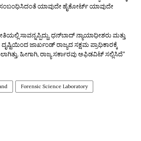
ರತೆಗೆ ಸಂಬಂಧಿಸಿದಂತೆ ಯಾವುದೇ ಹೈಕೋರ್ಟ್‌ ಯಾವುದೇ
ಲ್ಲಿ ಸಾವನ್ನಪ್ಪಿದ್ದು, ಧನ್‌ಬಾದ್‌ ನ್ಯಾಯಾಧೀಶರು ಮತ್ತು
ಷ್ಟಿಯಿಂದ ಜಾರ್ಖಂಡ್‌ ರಾಜ್ಯದ ಸಕ್ಷಮ ಪ್ರಾಧಿಕಾರಕ್ಕೆ
ಿತ್ತು. ಹೀಗಾಗಿ, ರಾಜ್ಯ ಸರ್ಕಾರವು ಅಫಿಡವಿಟ್‌ ಸಲ್ಲಿಸಿದೆ”
and
Forensic Science Laboratory