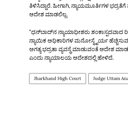
ತಿಳಿಸಿದ್ದಾರೆ. ಹೀಗಾಗಿ, ನ್ಯಾಯಮೂರ್ತಿಗಳ ಭದ್
ಆದೇಶ ಮಾಡಲಿಲ್ಲ.
“ಧನ್‌ಬಾದ್‌ನ ನ್ಯಾಯಾಧೀಶರು ಶಂಕಾಸ್ಪದವಾದ ರೀತಿಯ
ನ್ಯಾಯಿಕ ಅಧಿಕಾರಿಗಳ ಮನೋಸ್ಥೈರ್ಯ ಹೆಚ್ಚಿಸುವ ದೃ
ಅಗತ್ಯ ಭದ್ರತಾ ವ್ಯವಸ್ಥೆ ಮಾಡುವಂತೆ ಆದೇಶ ಮಾಡಲಾಗ
ಎಂದು ನ್ಯಾಯಾಲಯ ಆದೇಶದಲ್ಲಿ ಹೇಳಿದೆ.
Jharkhand High Court
Judge Uttam An