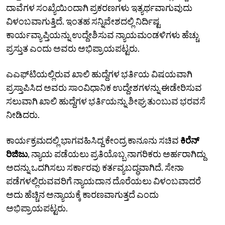
ದಾವೆಗಳ ಸಂಖ್ಯೆಯಿಂದಾಗಿ ಪ್ರಕರಣಗಳು ಇತ್ಯರ್ಥವಾಗುವುದು
ವಿಳಂಬವಾಗುತ್ತಿದೆ. ಇಂತಹ ಸನ್ನಿವೇಶದಲ್ಲಿ ನಿರ್ದಿಷ್ಟ
ಕಾರ್ಯವ್ಯಾಪ್ತಿಯನ್ನು ಉದ್ದೇಶಿಸುವ ನ್ಯಾಯಮಂಡಳಿಗಳು ಹೆಚ್ಚು
ಪ್ರಸ್ತುತ ಎಂದು ಅವರು ಅಭಿಪ್ರಾಯಪಟ್ಟರು.
ಎಎಫ್‌ಟಿಯಲ್ಲಿರುವ ಖಾಲಿ ಹುದ್ದೆಗಳ ಭರ್ತಿಯ ವಿಷಯವಾಗಿ
ಪ್ರಸ್ತಾಪಿಸಿದ ಅವರು ಸಾಂವಿಧಾನಿಕ ಉದ್ದೇಶಗಳನ್ನು ಈಡೇರಿಸುವ
ಸಲುವಾಗಿ ಖಾಲಿ ಹುದ್ದೆಗಳ ಭರ್ತಿಯನ್ನು ಶೀಘ್ರ ತುಂಬುವ ಭರವಸೆ
ನೀಡಿದರು.
ಕಾರ್ಯಕ್ರಮದಲ್ಲಿ ಭಾಗವಹಿಸಿದ್ದ ಕೇಂದ್ರ ಕಾನೂನು ಸಚಿವ
ಕಿರೆನ್‌
ರಿಜಿಜು
, ನ್ಯಾಯ ಪಡೆಯಲು ಪ್ರತಿಯೊಬ್ಬ ನಾಗರಿಕರು ಅರ್ಹರಾಗಿದ್ದು
ಅದನ್ನು ಒದಗಿಸಲು ಸರ್ಕಾರವು ಕರ್ತವ್ಯಬದ್ಧವಾಗಿದೆ. ಸೇನಾ
ಪಡೆಗಳಲ್ಲಿರುವವರಿಗೆ ನ್ಯಾಯದಾನ ದೊರೆಯಲು ವಿಳಂಬವಾದರೆ
ಅದು ಹೆಚ್ಚಿನ ಅನ್ಯಾಯಕ್ಕೆ ಕಾರಣವಾಗುತ್ತದೆ ಎಂದು
ಅಭಿಪ್ರಾಯಪಟ್ಟರು.