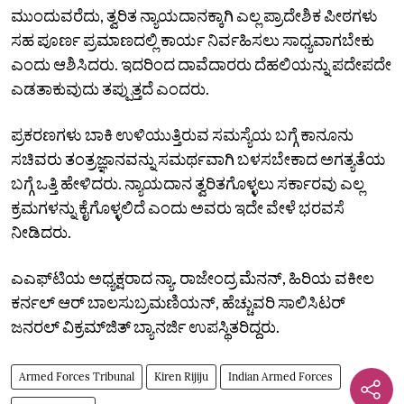
ಮುಂದುವರೆದು, ತ್ವರಿತ ನ್ಯಾಯದಾನಕ್ಕಾಗಿ ಎಲ್ಲ ಪ್ರಾದೇಶಿಕ ಪೀಠಗಳು
ಸಹ ಪೂರ್ಣ ಪ್ರಮಾಣದಲ್ಲಿ ಕಾರ್ಯ ನಿರ್ವಹಿಸಲು ಸಾಧ್ಯವಾಗಬೇಕು
ಎಂದು ಆಶಿಸಿದರು. ಇದರಿಂದ ದಾವೆದಾರರು ದೆಹಲಿಯನ್ನು ಪದೇಪದೇ
ಎಡತಾಕುವುದು ತಪ್ಪುತ್ತದೆ ಎಂದರು.
ಪ್ರಕರಣಗಳು ಬಾಕಿ ಉಳಿಯುತ್ತಿರುವ ಸಮಸ್ಯೆಯ ಬಗ್ಗೆ ಕಾನೂನು
ಸಚಿವರು ತಂತ್ರಜ್ಞಾನವನ್ನು ಸಮರ್ಥವಾಗಿ ಬಳಸಬೇಕಾದ ಅಗತ್ಯತೆಯ
ಬಗ್ಗೆ ಒತ್ತಿ ಹೇಳಿದರು. ನ್ಯಾಯದಾನ ತ್ವರಿತಗೊಳ್ಳಲು ಸರ್ಕಾರವು ಎಲ್ಲ
ಕ್ರಮಗಳನ್ನು ಕೈಗೊಳ್ಳಲಿದೆ ಎಂದು ಅವರು ಇದೇ ವೇಳೆ ಭರವಸೆ
ನೀಡಿದರು.
ಎಎಫ್‌ಟಿಯ ಅಧ್ಯಕ್ಷರಾದ ನ್ಯಾ. ರಾಜೇಂದ್ರ ಮೆನನ್‌, ಹಿರಿಯ ವಕೀಲ
ಕರ್ನಲ್‌ ಆರ್‌ ಬಾಲಸುಬ್ರಮಣಿಯನ್‌, ಹೆಚ್ಚುವರಿ ಸಾಲಿಸಿಟರ್‌
ಜನರಲ್‌ ವಿಕ್ರಮ್‌ಜಿತ್‌ ಬ್ಯಾನರ್ಜಿ ಉಪಸ್ಥಿತರಿದ್ದರು.
Armed Forces Tribunal
Kiren Rijiju
Indian Armed Forces