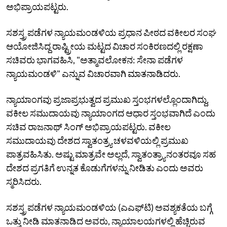
ಅಭಿಪ್ರಾಯಪಟ್ಟರು.
ಸಶಸ್ತ್ರ ಪಡೆಗಳ ನ್ಯಾಯಮಂಡಳಿಯ ಪ್ರಧಾನ ಪೀಠದ ವಕೀಲರ ಸಂಘ
ಆಯೋಜಿಸಿದ್ದ ರಾಷ್ಟ್ರೀಯ ಮಟ್ಟದ ವಿಚಾರ ಸಂಕಿರಣದಲ್ಲಿ ರಕ್ಷಣಾ
ಸಚಿವರು ಭಾಗವಹಿಸಿ, "ಅತ್ಮಾವಲೋಕನ: ಸೇನಾ ಪಡೆಗಳ
ನ್ಯಾಯಮಂಡಳಿ" ಎನ್ನುವ ವಿಚಾರವಾಗಿ ಮಾತನಾಡಿದರು.
ನ್ಯಾಯಾಂಗವು ಪ್ರಜಾಪ್ರಭುತ್ವದ ಪ್ರಮುಖ ಸ್ತಂಭಗಳಲ್ಲೊಂದಾಗಿದ್ದು,
ವಕೀಲ ಸಮುದಾಯವು ನ್ಯಾಯಾಂಗದ ಆಧಾರ ಸ್ತಂಭವಾಗಿದೆ ಎಂದು
ಸಚಿವ ರಾಜನಾಥ್‌ ಸಿಂಗ್‌ ಅಭಿಪ್ರಾಯಪಟ್ಟರು. ವಕೀಲ
ಸಮುದಾಯವು ದೇಶದ ಸ್ವಾತಂತ್ರ್ಯ ಚಳವಳಿಯಲ್ಲಿ ಪ್ರಮುಖ
ಪಾತ್ರವಹಿಸಿತು. ಅಷ್ಟು ಮಾತ್ರವೇ ಅಲ್ಲದೆ, ಸ್ವಾತಂತ್ರ್ಯಾನಂತರವೂ ಸಹ
ದೇಶದ ಪ್ರಗತಿಗೆ ಉನ್ನತ ಕೊಡುಗೆಗಳನ್ನು ನೀಡಿತು ಎಂದು ಅವರು
ಸ್ಮರಿಸಿದರು.
ಸಶಸ್ತ್ರ ಪಡೆಗಳ ನ್ಯಾಯಮಂಡಳಿಯ (ಎಎಫ್‌ಟಿ) ಅವಶ್ಯಕತೆಯ ಬಗ್ಗೆ
ಒತ್ತು ನೀಡಿ ಮಾತನಾಡಿದ ಅವರು, ನ್ಯಾಯಾಲಯಗಳಲ್ಲಿ ಹೆಚ್ಚಿರುವ