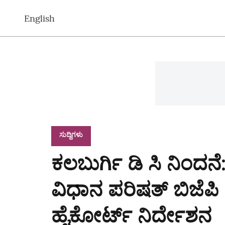
English
ಸುದ್ದಿಗಳು
ಕಲಬುರ್ಗಿ ಡಿ ಸಿ ನಿಂದನ
ವಿಧಾನ ಪರಿಷತ್‌ ಬಿಜೆಪಿ
ಹೈಕೋರ್ಟ್‌ ನಿರ್ದೇಶನ