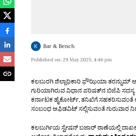
Bar & Bench
Published on
:
29 May 2025, 4:46 pm
ಕಲಬುರಗಿ ಜಿಲ್ಲಾಧಿಕಾರಿ ಫೌಝಿಯಾ ತರನ್ನುಮ್‌ ಅವ
ಗುರಿಯಾಗಿರುವ ವಿಧಾನ ಪರಿಷತ್‌ನ ಬಿಜೆಪಿ ಸದಸ್ಯ ಎ
ಕರ್ನಾಟಕ ಹೈಕೋರ್ಟ್, ತನಿಖೆಗೆ ಸಹಕರಿಸುವಂತೆ ಆದ
ಸಂಬಂಧ ಅಫಿಡವಿಟ್‌ ಸಲ್ಲಿಸುವಂತೆ ಗುರುವಾರ ನಿರ್
ಕಲಬುರ್ಗಿಯ ಸ್ಟೇಷನ್‌ ಬಜಾರ್‌ ಠಾಣೆಯಲ್ಲಿ ದಾಖಲಾ