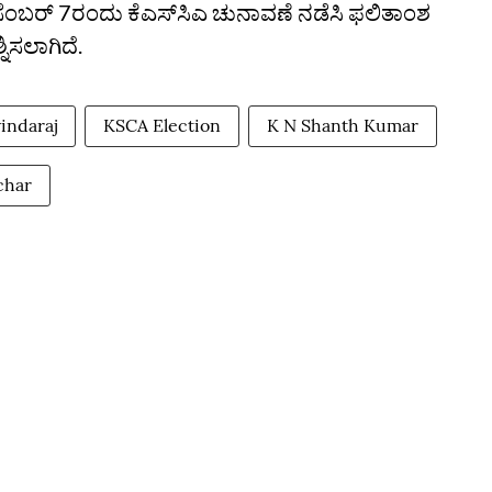
ಡಿಸೆಂಬರ್ 7ರಂದು ಕೆಎಸ್‌ಸಿಎ ಚುನಾವಣೆ ನಡೆಸಿ ಫಲಿತಾಂಶ
ನಿಸಲಾಗಿದೆ.
vindaraj
KSCA Election
K N Shanth Kumar
char