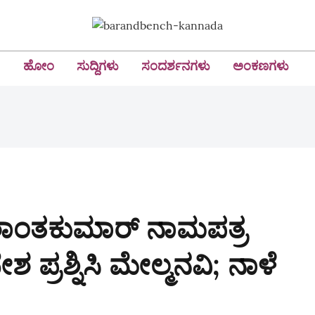
ಹೋಂ
ಸುದ್ದಿಗಳು
ಸಂದರ್ಶನಗಳು
ಅಂಕಣಗಳು
 ಶಾಂತಕುಮಾರ್‌ ನಾಮಪತ್ರ
ೇಶ ಪ್ರಶ್ನಿಸಿ ಮೇಲ್ಮನವಿ; ನಾಳೆ