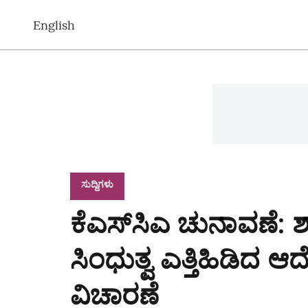
English
ಸುದ್ದಿಗಳು
ಕೆಎಸ್‌ಸಿಎ ಚುನಾವಣೆ:
ಸಿಂಧುತ್ವ ಎತ್ತಿಹಿಡಿದ ಆದ
ವಿಚಾರಣೆ