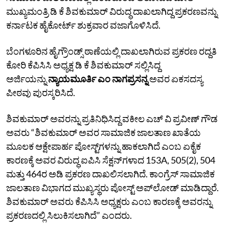
ಮುಖ್ಯಮಂತ್ರಿ ಡಿ ಕೆ ಶಿವಕುಮಾರ್‌ ವಿರುದ್ಧ ದಾಖಲಾಗಿದ್ದ ಪ್ರಕರಣವನ್ನು
ಕರ್ನಾಟಕ ಹೈಕೋರ್ಟ್‌ ಶುಕ್ರವಾರ ವಜಾಗೊಳಿಸಿದೆ.
ಬೆಂಗಳೂರಿನ ಹೈಗ್ರೌಂಡ್ಸ್‌ ಠಾಣೆಯಲ್ಲಿ ದಾಖಲಾಗಿರುವ ಪ್ರಕರಣ ರದ್ದತಿ
ಕೋರಿ ಕೆಪಿಸಿಸಿ ಅಧ್ಯಕ್ಷ ಡಿ ಕೆ ಶಿವಕುಮಾರ್‌ ಸಲ್ಲಿಸಿದ್ದ
ಅರ್ಜಿಯನ್ನು
ನ್ಯಾಯಮೂರ್ತಿ ಎಂ ನಾಗಪ್ರಸನ್ನ
ಅವರ ಏಕಸದಸ್ಯ
ಪೀಠವು ಪುರಸ್ಕರಿಸಿದೆ.
ಶಿವಕುಮಾರ್‌ ಅವರನ್ನು ಪ್ರತಿನಿಧಿಸಿದ್ದ ವಕೀಲ ಎಚ್‌ ವಿ ಪ್ರವೀಣ್‌ ಗೌಡ
ಅವರು “ಶಿವಕುಮಾರ್‌ ಅವರ ಸಾಮಾಜಿಕ ಜಾಲತಾಣ ಖಾತೆಯ
ಮೂಲಕ ಆಕ್ಷೇಪಾರ್ಹ ಪೋಸ್ಟ್‌ಗಳನ್ನು ಹಾಕಲಾಗಿದೆ ಎಂಬ ಏಕೈಕ
ಕಾರಣಕ್ಕೆ ಅವರ ವಿರುದ್ಧ ಐಪಿಸಿ ಸೆಕ್ಷನ್‌ಗಳಾದ 153A, 505(2), 504
ಮತ್ತು 464ರ ಅಡಿ ಪ್ರಕರಣ ದಾಖಲಿಸಲಾಗಿದೆ. ಕಾಂಗ್ರೆಸ್‌ ಸಾಮಾಜಿಕ
ಜಾಲತಾಣ ವಿಭಾಗದ ಮುಖ್ಯಸ್ಥರು ಪೋಸ್ಟ್‌ ಅಪ್‌ಲೋಡ್‌ ಮಾಡಿದ್ದಾರೆ.
ಶಿವಕುಮಾರ್‌ ಅವರು ಕೆಪಿಸಿಸಿ ಅಧ್ಯಕ್ಷರು ಎಂಬ ಕಾರಣಕ್ಕೆ ಅವರನ್ನು
ಪ್ರಕರಣದಲ್ಲಿ ಸಿಲುಕಿಸಲಾಗಿದೆ” ಎಂದರು.