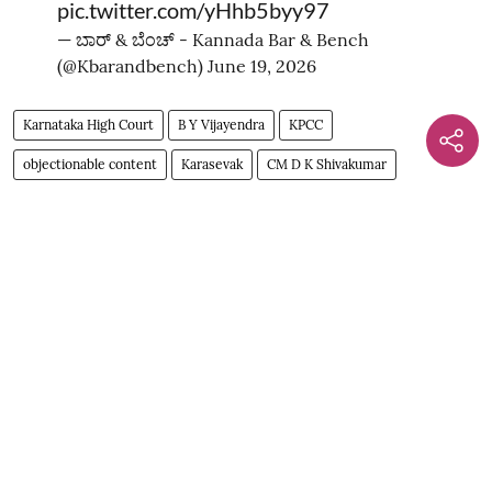
pic.twitter.com/yHhb5byy97
— ಬಾರ್‌ & ಬೆಂಚ್ - Kannada Bar & Bench
(@Kbarandbench)
June 19, 2026
Karnataka High Court
B Y Vijayendra
KPCC
objectionable content
Karasevak
CM D K Shivakumar