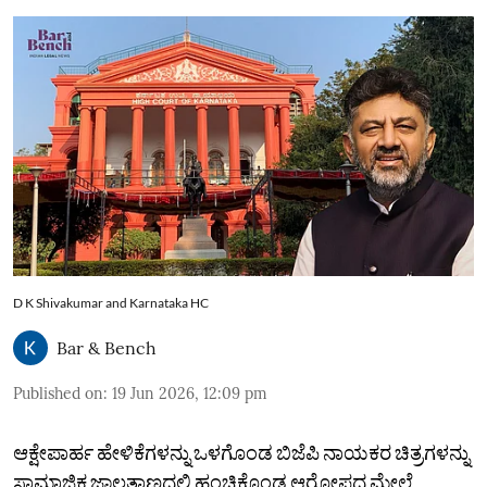
D K Shivakumar and Karnataka HC
Bar & Bench
Published on
:
19 Jun 2026, 12:09 pm
ಆಕ್ಷೇಪಾರ್ಹ ಹೇಳಿಕೆಗಳನ್ನು ಒಳಗೊಂಡ ಬಿಜೆಪಿ ನಾಯಕರ ಚಿತ್ರಗಳನ್ನು
ಸಾಮಾಜಿಕ ಜಾಲತಾಣದಲ್ಲಿ ಹಂಚಿಕೊಂಡ ಆರೋಪದ ಮೇಲೆ