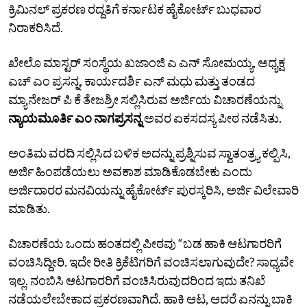
ಕ್ರಿಮಿನಲ್‌ ಪ್ರಕರಣ ರದ್ದತಿಗೆ ಕರ್ನಾಟಕ ಹೈಕೋರ್ಟ್‌ ಬುಧವಾರ
ನಿರಾಕರಿಸಿದೆ.
ಖೇಲೊ ಮಾಸ್ಟರ್‌ ಸಂಸ್ಥೆಯ ಖಜಾಂಜಿ ಎ ಎನ್‌ ಸೋಮಯ್ಯ, ಅಧ್ಯಕ್ಷ
ಎಚ್‌ ಎಂ ಪ್ರಸನ್ನ, ಕಾರ್ಯದರ್ಶಿ ಎನ್ ಮಧು ಮತ್ತು ತಂಡದ
ಮ್ಯಾನೇಜರ್‌ ಪಿ ಕೆ ತೇಜಶ್ರೀ ಸಲ್ಲಿಸಿರುವ ಅರ್ಜಿಯ ವಿಚಾರಣೆಯನ್ನು
ನ್ಯಾಯಮೂರ್ತಿ ಎಂ ನಾಗಪ್ರಸನ್ನ
ಅವರ ಏಕಸದಸ್ಯ ಪೀಠ ನಡೆಸಿತು.
ಅಂತಿಮ ವರದಿ ಸಲ್ಲಿಸಿದ ಬಳಿಕ ಅದನ್ನು ಪ್ರಶ್ನಿಸುವ ಸ್ವಾತಂತ್ರ್ಯ ಕಲ್ಪಿಸಿ,
ಅರ್ಜಿ ಹಿಂಪಡೆಯಲು ಅವಕಾಶ ಮಾಡಿಕೊಡಬೇಕು ಎಂದು
ಅರ್ಜಿದಾರರ ಮನವಿಯನ್ನು ಹೈಕೋರ್ಟ್‌ ಪುರಸ್ಕರಿಸಿ, ಅರ್ಜಿ ವಿಲೇವಾರಿ
ಮಾಡಿತು.
ವಿಚಾರಣೆಯ ಒಂದು ಹಂತದಲ್ಲಿ ಪೀಠವು “ಬಡ ಹಾಕಿ ಆಟಗಾರರಿಗೆ
ವಂಚಿಸಿದ್ದೀರಿ. ಇದೇ ರೀತಿ ಕ್ರಿಕೆಟಿಗರಿಗೆ ವಂಚಿಸಲಾಗುವುದೇ? ಸಾಧ್ಯವೇ
ಇಲ್ಲ. ನಂಬಿಸಿ ಆಟಗಾರರಿಗೆ ವಂಚಿಸಿರುವುದರಿಂದ ಇದು ತನಿಖೆ
ನಡೆಯಲೇಬೇಕಾದ ಪ್ರಕರಣವಾಗಿದೆ. ಹಾಕಿ ಆಟ, ಆದರೆ ಏನನ್ನು ಬಾಕಿ