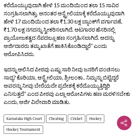
ಕರೆದೊಯ್ಯುವುದಾಗಿ ಹೇಳಿ 15 ಮಂದಿಯಿಂದ ತಲಾ 15 ಸಾವಿರ
ಸಂಗ್ರಹಿಸಲಾಗಿತ್ತು. ಆನಂತರ ಆಸ್ಟ್ರೇಲಿಯಾಕ್ಕೆ ಕರೆದೊಯ್ಯುವುದಾಗಿ
ಹೇಳಿ 17 ಮಂದಿಯಿಂದ ತಲಾ ₹1.30 ಲಕ್ಷ ಬ್ಯಾಂಕ್‌ಗೆ ವರ್ಗಾವಣೆ,
₹1.70 ಲಕ್ಷ ನಗದನ್ನು ಸ್ವೀಕರಿಸಲಾಗಿದೆ. ಆಟಗಾರರ ಹೆಸರಿನಲ್ಲಿ
ಪ್ರಾಯೋಜಕತ್ವದ ನೆಪದಲ್ಲೂ ಹಣ ಸಂಗ್ರಹಿಸಲಾಗಿದೆ. ಅದನ್ನು
ಅರ್ಜಿದಾರರು ತಮ್ಮ ಖಾತೆಗೆ ಹಾಕಿಸಿಕೊಂಡಿದ್ದಾರೆ” ಎಂದು
ಆರೋಪಿಸಿದರು.
ಇದನ್ನು ಆಲಿಸಿದ ಪೀಠವು ಎಷ್ಟು ಸಾರಿ ನೀವು ಜನರಿಗೆ ವಂಚಿಸಲು
ಸಾಧ್ಯ? ಕೊರಿಯಾ, ಆಸ್ಟ್ರೇಲಿಯಾ, ಶ್ರೀಲಂಕಾ.. ನಿಮ್ಮನ್ನು ಬಿಟ್ಟಿದ್ದರೆ
ಅವರನ್ನು ನೀವು ಬೇರೆಯದೇ ಪ್ರದೇಶಕ್ಕೆ ಕರೆದೊಯ್ಯುತ್ತಿದ್ದಿರಿ
ಎನಿಸುತ್ತದೆ” ಎಂದ ಪೀಠವು ಎಲ್ಲಾ ಆರೋಪಿಗಳು ಹಣ ಮರಳಿಸಬೇಕು
ಎಂದು, ಅರ್ಜಿ ವಿಲೇವಾರಿ ಮಾಡಿತು.
Karnataka High Court
Cheating
Cricket
Hockey
Hockey Tournament