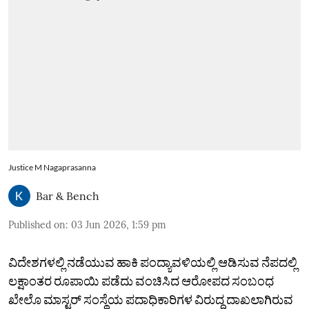
Justice M Nagaprasanna
Bar & Bench
Published on
:
03 Jun 2026, 1:59 pm
ವಿದೇಶಗಳಲ್ಲಿ ನಡೆಯುವ ಹಾಕಿ ಪಂದ್ಯಾವಳಿಯಲ್ಲಿ ಆಡಿಸುವ ನೆಪದಲ್ಲಿ
ಲಕ್ಷಾಂತರ ರೂಪಾಯಿ ಪಡೆದು ವಂಚಿಸಿದ ಆರೋಪದ ಸಂಬಂಧ
ಖೇಲೊ ಮಾಸ್ಟರ್‌ ಸಂಸ್ಥೆಯ ಪದಾಧಿಕಾರಿಗಳ ವಿರುದ್ದ ದಾಖಲಾಗಿರುವ