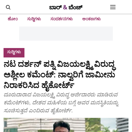
ಹೋಂ
ಸುದ್ದಿಗಳು
ಸಂದರ್ಶನಗಳು
ಅಂಕಣಗಳು
ಸುದ್ದಿಗಳು
ನಟ ದರ್ಶನ್ ಪತ್ನಿ ವಿಜಯಲಕ್ಷ್ಮಿ ವಿರುದ್ಧ
ಅಶ್ಲೀಲ ಕಮೆಂಟ್:‌ ನಾಲ್ವರಿಗೆ ಜಾಮೀನು
ನಿರಾಕರಿಸಿದ ಹೈಕೋರ್ಟ್‌
ದೂರುದಾರಾದ ವಿಜಯಲಕ್ಷ್ಮಿ ವಿರುದ್ಧ ಅರ್ಜಿದಾರರು ಮಾಡಿರುವ
ಕಮೆಂಟ್‌ಗಳು, ದೇಶದ ಮಹಿಳೆಯ ಬಗ್ಗೆ ಅವರ ಮನಸ್ಥಿತಿಯನ್ನು
ಸೂಚಿಸುತ್ತದೆ ಎಂದಿರುವ ಹೈಕೋರ್ಟ್‌.