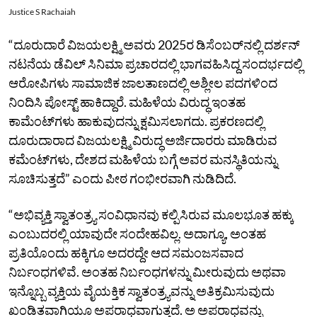
Justice S Rachaiah
“ದೂರುದಾರೆ ವಿಜಯಲಕ್ಷ್ಮಿ ಅವರು 2025ರ ಡಿಸೆಂಬರ್‌ನಲ್ಲಿ ದರ್ಶನ್
ನಟನೆಯ ಡೆವಿಲ್ ಸಿನಿಮಾ ಪ್ರಚಾರದಲ್ಲಿ ಭಾಗವಹಿಸಿದ್ದ ಸಂದರ್ಭದಲ್ಲಿ
ಆರೋಪಿಗಳು ಸಾಮಾಜಿಕ‌ ಜಾಲತಾಣದಲ್ಲಿ ಅಶ್ಲೀಲ ಪದಗಳಿಂದ
ನಿಂದಿಸಿ ಪೋಸ್ಟ್ ಹಾಕಿದ್ದಾರೆ. ಮಹಿಳೆಯ ವಿರುದ್ಧ ಇಂತಹ
ಕಾಮೆಂಟ್‌ಗಳು ಹಾಕುವುದನ್ನು ಕ್ಷಮಿಸಲಾಗದು. ಪ್ರಕರಣದಲ್ಲಿ
ದೂರುದಾರಾದ ವಿಜಯಲಕ್ಷ್ಮಿ ವಿರುದ್ಧ ಅರ್ಜಿದಾರರು ಮಾಡಿರುವ
ಕಮೆಂಟ್‌ಗಳು, ದೇಶದ ಮಹಿಳೆಯ ಬಗ್ಗೆ ಅವರ ಮನಸ್ಥಿತಿಯನ್ನು
ಸೂಚಿಸುತ್ತದೆ” ಎಂದು ಪೀಠ ಗಂಭೀರವಾಗಿ ನುಡಿದಿದೆ.
“ಅಭಿವ್ಯಕ್ತಿ ಸ್ವಾತಂತ್ರ್ಯ ಸಂವಿಧಾನವು ಕಲ್ಪಿಸಿರುವ ಮೂಲಭೂತ ಹಕ್ಕು
ಎಂಬುದರಲ್ಲಿ ಯಾವುದೇ ಸಂದೇಹವಿಲ್ಲ. ಅದಾಗ್ಯೂ, ಅಂತಹ
ಪ್ರತಿಯೊಂದು ಹಕ್ಕಿಗೂ ಅದರದ್ದೇ ಆದ ಸಮಂಜಸವಾದ
ನಿರ್ಬಂಧಗಳಿವೆ. ಅಂತಹ ನಿರ್ಬಂಧಗಳನ್ನು ಮೀರುವುದು ಅಥವಾ
ಇನ್ನೊಬ್ಬ ವ್ಯಕ್ತಿಯ ವೈಯಕ್ತಿಕ ಸ್ವಾತಂತ್ರ್ಯವನ್ನು ಅತಿಕ್ರಮಿಸುವುದು
ಖಂಡಿತವಾಗಿಯೂ ಅಪರಾಧವಾಗುತ್ತದೆ‌. ಅ ಅಪರಾಧವನ್ನು