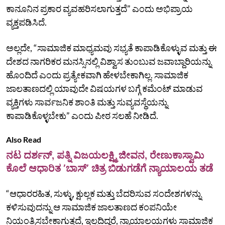
ಕಾನೂನಿನ ಪ್ರಕಾರ ವ್ಯವಹರಿಸಲಾಗುತ್ತದೆ” ಎಂದು ಅಭಿಪ್ರಾಯ
ವ್ಯಕ್ತಪಡಿಸಿದೆ.
ಅಲ್ಲದೇ, “ಸಾಮಾಜಿಕ ಮಾಧ್ಯಮವು ಸಭ್ಯತೆ ಕಾಪಾಡಿಕೊಳ್ಳುವ ಮತ್ತು ಈ
ದೇಶದ ನಾಗರಿಕರ ಮನಸ್ಸಿನಲ್ಲಿ ವಿಶ್ವಾಸ ತುಂಬುವ ಜವಾಬ್ದಾರಿಯನ್ನು
ಹೊಂದಿದೆ ಎಂದು ಪ್ರತ್ಯೇಕವಾಗಿ ಹೇಳಬೇಕಾಗಿಲ್ಲ. ಸಾಮಾಜಿಕ
ಜಾಲತಾಣದಲ್ಲಿ ಯಾವುದೇ ವಿಷಯಗಳ ಬಗ್ಗೆ ಕಮೆಂಟ್ ಮಾಡುವ
ವ್ಯಕ್ತಿಗಳು ಸಾರ್ವಜನಿಕ ಶಾಂತಿ ಮತ್ತು ಸುವ್ಯವಸ್ಥೆಯನ್ನು
ಕಾಪಾಡಿಕೊಳ್ಳಬೇಕು” ಎಂದು ಪೀಠ ಸಲಹೆ ನೀಡಿದೆ.
Also Read
ನಟ ದರ್ಶನ್‌, ಪತ್ನಿ ವಿಜಯಲಕ್ಷ್ಮಿ ಜೀವನ, ರೇಣುಕಾಸ್ವಾಮಿ
ಕೊಲೆ ಆಧಾರಿತ ʼಬಾಸ್‌ʼ ಚಿತ್ರ ಬಿಡುಗಡೆಗೆ ನ್ಯಾಯಾಲಯ ತಡೆ
“ಆಧಾರರಹಿತ, ಸುಳ್ಳು, ಕ್ಷುಲ್ಲಕ ಮತ್ತು ಬೆದರಿಸುವ ಸಂದೇಶಗಳನ್ನು
ಕಳಿಸುವುದನ್ನು ಆ ಸಾಮಾಜಿಕ‌ ಜಾಲತಾಣದ ಕಂಪನಿಯೇ
ನಿಯಂತ್ರಿಸಬೇಕಾಗುತ್ತದೆ, ಇಲ್ಲದಿದ್ದರೆ, ನ್ಯಾಯಾಲಯಗಳು ಸಾಮಾಜಿಕ