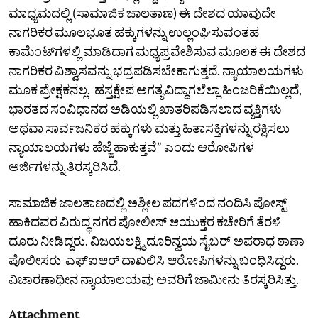
ಮಾಧ್ಯಮದಲ್ಲಿ (ಸಾಮಾಜಿಕ ಜಾಲತಾಣ) ಈ ದೇಶದ ಯಾವುದೇ
ನಾಗರಿಕರ ಮೂಲಭೂತ ಹಕ್ಕುಗಳನ್ನು ಉಲ್ಲಂಘಿಸುವಂತಹ
ಕಾಮೆಂಟ್‌ಗಳಲ್ಲಿ ಮಾಡಿದಾಗ ಮಧ್ಯಪ್ರವೇಶಿಸುವ ಮೂಲಕ ಈ ದೇಶದ
ನಾಗರಿಕರ ವಿಶ್ವಾಸವನ್ನು ಭದ್ರಪಡಿಸಬೇಕಾಗುತ್ತದೆ. ನ್ಯಾಯಾಲಯಗಳು
ಮೂಕ ಪ್ರೇಕ್ಷಕನಲ್ಲ.‌ ಹಸ್ತಕ್ಷೇಪ ಅಗತ್ಯವಿದ್ದಾಗಲೆಲ್ಲಾ ಹಿಂಜರಿಕೆಯಿಲ್ಲದೆ,
ಭಾರತದ ಸಂವಿಧಾನದ ಅಡಿಯಲ್ಲಿ ಖಾತರಿಪಡಿಸಲಾದ ವ್ಯಕ್ತಿಗಳು
ಅಥವಾ ಸಾರ್ವಜನಿಕರ ಹಕ್ಕುಗಳು ಮತ್ತು ಹಿತಾಸಕ್ತಿಗಳನ್ನು ರಕ್ಷಿಸಲು
ನ್ಯಾಯಾಲಯಗಳು ಹೆಜ್ಜೆ ಹಾಕುತ್ತವೆ” ಎಂದು ಆರೋಪಿಗಳ
ಅರ್ಜಿಗಳನ್ನು ತಿರಸ್ಕರಿಸಿದೆ.
ಸಾಮಾಜಿಕ ಜಾಲತಾಣದಲ್ಲಿ ಅಶ್ಲೀಲ ಪದಗಳಿಂದ ನಂದಿಸಿ‌ ಪೋಸ್ಟ್‌
ಹಾಕಿದವರ ವಿರುದ್ಧ ನಗರ‌ ಪೋಲೀಸ್ ಆಯುಕ್ತರ ಕಚೇರಿಗೆ ತೆರಳಿ
ದೂರು ನೀಡಿದ್ದರು. ವಿಜಯಲಕ್ಷ್ಮಿ ದೂರಿನ್ವಯ ಸೈಬರ್ ಅಪರಾಧ ಠಾಣಾ
ಪೊಲೀಸರು ಎಫ್ಐಆರ್ ದಾಖಲಿಸಿ ಆರೋಪಿಗಳನ್ನು ಬಂಧಿಸಿದ್ದರು.
ವಿಚಾರಣಾಧೀನ ನ್ಯಾಯಾಲಯವು ಅವರಿಗೆ ಜಾಮೀನು ತಿರಸ್ಕರಿಸಿತ್ತು.
Attachment