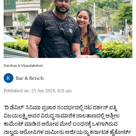
Darshan & Vijayalakshmi
Bar & Bench
Published on
:
23 Jun 2026, 6:11 am
ʼದಿ ಡೆವಿಲ್‌ʼ ಸಿನಿಮಾ ಪ್ರಚಾರ ಸಂದರ್ಭದಲ್ಲಿ ನಟ ದರ್ಶನ್ ಪತ್ನಿ
ವಿಜಯಲಕ್ಷ್ಮಿ ಅವರ ವಿರುದ್ಧ ಸಾಮಾಜಿಕ ಜಾಲತಾಣದಲ್ಲಿ ಅಶ್ಲೀಲ
ಕಾಮೆಂಟ್ ಮಾಡಿದ ಆರೋಪ ಮೇಲೆ ಬಂಧನಕ್ಕೆ ಒಳಗಾಗಿರುವ
ನಾಲ್ವರು ಆರೋಪಿಗಳ ಜಾಮೀನು ಅರ್ಜಿಯನ್ನು ಕರ್ನಾಟಕ ಹೈಕೋರ್ಟ್