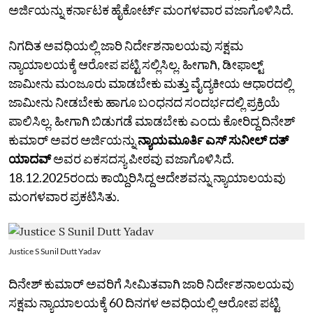
ಅರ್ಜಿಯನ್ನು ಕರ್ನಾಟಕ ಹೈಕೋರ್ಟ್‌ ಮಂಗಳವಾರ ವಜಾಗೊಳಿಸಿದೆ.
ನಿಗದಿತ ಅವಧಿಯಲ್ಲಿ ಜಾರಿ ನಿರ್ದೇಶನಾಲಯವು ಸಕ್ಷಮ
ನ್ಯಾಯಾಲಯಕ್ಕೆ ಆರೋಪ ಪಟ್ಟಿ ಸಲ್ಲಿಸಿಲ್ಲ. ಹೀಗಾಗಿ, ಡೀಫಾಲ್ಟ್‌
ಜಾಮೀನು ಮಂಜೂರು ಮಾಡಬೇಕು ಮತ್ತು ವೈದ್ಯಕೀಯ ಆಧಾರದಲ್ಲಿ
ಜಾಮೀನು ನೀಡಬೇಕು ಹಾಗೂ ಬಂಧನದ ಸಂದರ್ಭದಲ್ಲಿ ಪ್ರಕ್ರಿಯೆ
ಪಾಲಿಸಿಲ್ಲ. ಹೀಗಾಗಿ ಬಿಡುಗಡೆ ಮಾಡಬೇಕು ಎಂದು ಕೋರಿದ್ದ ದಿನೇಶ್‌
ಕುಮಾರ್‌ ಅವರ ಅರ್ಜಿಯನ್ನು
ನ್ಯಾಯಮೂರ್ತಿ ಎಸ್ ಸುನೀಲ್‌ ದತ್‌
ಯಾದವ್‌
ಅವರ ಏಕಸದಸ್ಯ ಪೀಠವು ವಜಾಗೊಳಿಸಿದೆ.
18.12.2025ರಂದು ಕಾಯ್ದಿರಿಸಿದ್ದ ಆದೇಶವನ್ನು ನ್ಯಾಯಾಲಯವು
ಮಂಗಳವಾರ ಪ್ರಕಟಿಸಿತು.
Justice S Sunil Dutt Yadav
ದಿನೇಶ್‌ ಕುಮಾರ್‌ ಅವರಿಗೆ ಸೀಮಿತವಾಗಿ ಜಾರಿ ನಿರ್ದೇಶನಾಲಯವು
ಸಕ್ಷಮ ನ್ಯಾಯಾಲಯಕ್ಕೆ 60 ದಿನಗಳ ಅವಧಿಯಲ್ಲಿ ಆರೋಪ ಪಟ್ಟಿ