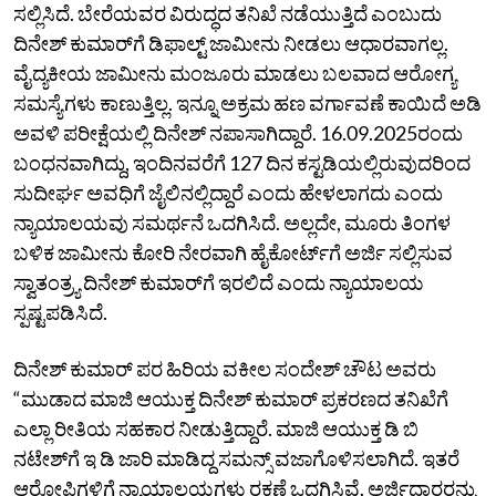
ಸಲ್ಲಿಸಿದೆ. ಬೇರೆಯವರ ವಿರುದ್ಧದ ತನಿಖೆ ನಡೆಯುತ್ತಿದೆ ಎಂಬುದು
ದಿನೇಶ್‌ ಕುಮಾರ್‌ಗೆ ಡಿಫಾಲ್ಟ್‌ ಜಾಮೀನು ನೀಡಲು ಆಧಾರವಾಗಲ್ಲ.
ವೈದ್ಯಕೀಯ ಜಾಮೀನು ಮಂಜೂರು ಮಾಡಲು ಬಲವಾದ ಆರೋಗ್ಯ
ಸಮಸ್ಯೆಗಳು ಕಾಣುತ್ತಿಲ್ಲ. ಇನ್ನೂ ಅಕ್ರಮ ಹಣ ವರ್ಗಾವಣೆ ಕಾಯಿದೆ ಅಡಿ
ಅವಳಿ ಪರೀಕ್ಷೆಯಲ್ಲಿ ದಿನೇಶ್‌ ನಪಾಸಾಗಿದ್ದಾರೆ. 16.09.2025ರಂದು
ಬಂಧನವಾಗಿದ್ದು, ಇಂದಿನವರೆಗೆ 127 ದಿನ ಕಸ್ಟಡಿಯಲ್ಲಿರುವುದರಿಂದ
ಸುದೀರ್ಘ ಅವಧಿಗೆ ಜೈಲಿನಲ್ಲಿದ್ದಾರೆ ಎಂದು ಹೇಳಲಾಗದು ಎಂದು
ನ್ಯಾಯಾಲಯವು ಸಮರ್ಥನೆ ಒದಗಿಸಿದೆ. ಅಲ್ಲದೇ, ಮೂರು ತಿಂಗಳ
ಬಳಿಕ ಜಾಮೀನು ಕೋರಿ ನೇರವಾಗಿ ಹೈಕೋರ್ಟ್‌ಗೆ ಅರ್ಜಿ ಸಲ್ಲಿಸುವ
ಸ್ವಾತಂತ್ರ್ಯ ದಿನೇಶ್‌ ಕುಮಾರ್‌ಗೆ ಇರಲಿದೆ ಎಂದು ನ್ಯಾಯಾಲಯ
ಸ್ಪಷ್ಟಪಡಿಸಿದೆ.
ದಿನೇಶ್‌ ಕುಮಾರ್‌ ಪರ ಹಿರಿಯ ವಕೀಲ ಸಂದೇಶ್‌ ಚೌಟ ಅವರು
“ಮುಡಾದ ಮಾಜಿ ಆಯುಕ್ತ ದಿನೇಶ್‌ ಕುಮಾರ್‌ ಪ್ರಕರಣದ ತನಿಖೆಗೆ
ಎಲ್ಲಾ ರೀತಿಯ ಸಹಕಾರ ನೀಡುತ್ತಿದ್ದಾರೆ. ಮಾಜಿ ಆಯುಕ್ತ ಡಿ ಬಿ
ನಟೇಶ್‌ಗೆ ಇ ಡಿ ಜಾರಿ ಮಾಡಿದ್ದ ಸಮನ್ಸ್‌ ವಜಾಗೊಳಿಸಲಾಗಿದೆ. ಇತರೆ
ಆರೋಪಿಗಳಿಗೆ ನ್ಯಾಯಾಲಯಗಳು ರಕ್ಷಣೆ ಒದಗಿಸಿವೆ. ಅರ್ಜಿದಾರರನ್ನು