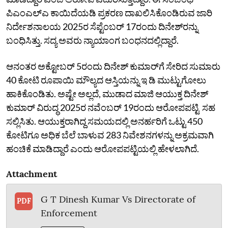
ಪಿಎಂಎಲ್‌ಎ ಕಾಯಿದೆಯಡಿ ಪ್ರಕರಣ ದಾಖಲಿಸಿಕೊಂಡಿರುವ ಜಾರಿ
ನಿರ್ದೇಶನಾಲಯ 2025ರ ಸೆಪ್ಟೆಂಬರ್‌ 17ರಂದು ದಿನೇಶ್‌ರನ್ನು
ಬಂಧಿಸಿತ್ತು. ಸದ್ಯ ಅವರು ನ್ಯಾಯಾಂಗ ಬಂಧನದಲ್ಲಿದ್ದಾರೆ.
ಆನಂತರ ಅಕ್ಟೋಬರ್‌ 5ರಂದು ದಿನೇಶ್‌ ಕುಮಾರ್‌ಗೆ ಸೇರಿದ ಸುಮಾರು
40 ಕೋಟಿ ರೂಪಾಯಿ ಮೌಲ್ಯದ ಆಸ್ತಿಯನ್ನು ಇ ಡಿ ಮುಟ್ಟುಗೋಲು
ಹಾಕಿಕೊಂಡಿತು. ಅಷ್ಟೇ ಅಲ್ಲದೆ, ಮುಡಾದ ಮಾಜಿ ಆಯುಕ್ತ ದಿನೇಶ್‌
ಕುಮಾರ್‌ ವಿರುದ್ಧ 2025ರ ನವೆಂಬರ್‌ 19ರಂದು ಆರೋಪಪಟ್ಟಿ ಸಹ
ಸಲ್ಲಿಸಿತು. ಆಯುಕ್ತರಾಗಿದ್ದ ಸಮಯದಲ್ಲಿ ಅನರ್ಹರಿಗೆ ಒಟ್ಟು 450
ಕೋಟಿಗೂ ಅಧಿಕ ಬೆಲೆ ಬಾಳುವ 283 ನಿವೇಶನಗಳನ್ನು ಅಕ್ರಮವಾಗಿ
ಹಂಚಿಕೆ ಮಾಡಿದ್ದಾರೆ ಎಂದು ಆರೋಪಪಟ್ಟಿಯಲ್ಲಿ ಹೇಳಲಾಗಿದೆ.
Attachment
G T Dinesh Kumar Vs Directorate of
PDF
Enforcement