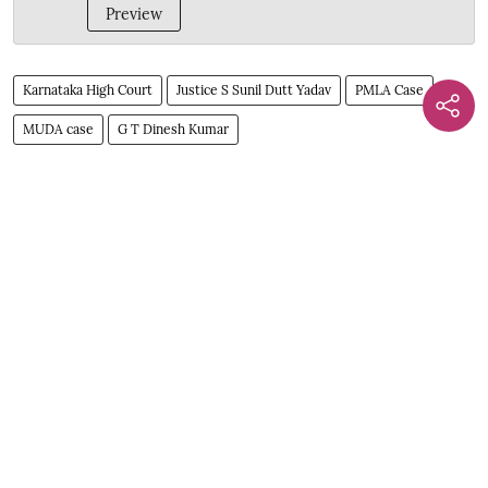
Preview
Karnataka High Court
Justice S Sunil Dutt Yadav
PMLA Case
MUDA case
G T Dinesh Kumar