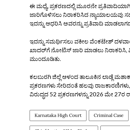
ಈ ಮಧ್ಯೆ, ಪ್ರಕರಣದಲ್ಲಿ ಮೂರನೇ ಪ್ರತಿವಾದಿಯಾ
ಜಾರಿಗೊಳಿಸಲು ನಿರಾಕರಿಸಿದ ನ್ಯಾಯಾಲಯವು ಸದನದಲ
ಇದನ್ನು ಆಧರಿಸಿ ಅವರನ್ನು ಪ್ರತಿವಾದಿ ಮಾಡಲಾ
ಇದನ್ನು ಸಮರ್ಥಿಸಲು ವಕೀಲ ವೆಂಕಟೇಶ್‌ ದಳವಾಯ
ಖಾದರ್‌ಗೆ ನೋಟಿಸ್‌ ಜಾರಿ ಮಾಡಲು ನಿರಾಕರಿಸಿ, ವಿ
ಮುಂದೂಡಿತು.
ಕಲಬುರಗಿ ಜಿಲ್ಲೆ ಆಳಂದ ತಾಲೂಕಿನ ಲಾಡ್ಲೆ ಮಶಾ
ಪ್ರಕರಣಗಳು ಸೇರಿದಂತೆ ಹಲವು ರಾಜಕಾರಣಿಗಳ
ವಿರುದ್ಧದ 52 ಪ್ರಕರಣಗಳನ್ನು 2026 ಮೇ 27ರ ರಾಜ
Karnataka High Court
Criminal Case