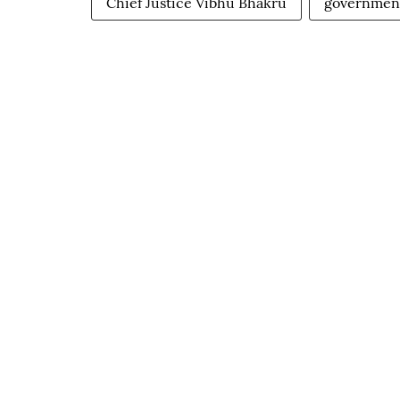
Chief Justice Vibhu Bhakru
governmen