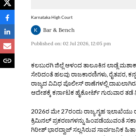
Karnataka High Court
Bar & Bench
Published on
:
02 Jul 2026, 12:05 pm
ಕಲಬುರಗಿ ಜಿಲ್ಲೆ ಆಳಂದ ತಾಲೂಕಿನ ಲಾಡ್ಲೆ ಮಶಾ
ಸೇರಿದಂತೆ ಹಲವು ರಾಜಕಾರಣಿಗಳು, ರೈತಪರ, ಕ
ರಾಜ್ಯದ ವಿವಿಧ ಪೊಲೀಸ್‌ ಠಾಣೆಗಳಲ್ಲಿ ದಾಖಲಾಗಿ
ಆದೇಶಕ್ಕೆ ಕರ್ನಾಟಕ ಹೈಕೋರ್ಟ್‌ ಗುರುವಾರ ತಡೆ ನ
2026ರ ಮೇ 27ರಂದು ರಾಜ್ಯ ಗೃಹ ಇಲಾಖೆಯು ರಾಜ
ಕ್ರಿಮಿನಲ್‌ ಪ್ರಕರಣಗಳನ್ನು ಹಿಂಪಡೆಯುವಂತೆ ಸರ್ಕಾ
ಗಿರೀಶ್‌ ಭಾರದ್ವಾಜ್‌ ಸಲ್ಲಸಿರುವ ಸಾರ್ವಜನಿಕ ಹಿ