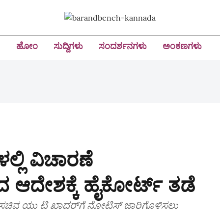
ಹೋಂ
ಸುದ್ದಿಗಳು
ಸಂದರ್ಶನಗಳು
ಅಂಕಣಗಳು
ಲ್ಲಿ ವಿಚಾರಣೆ
 ಆದೇಶಕ್ಕೆ ಹೈಕೋರ್ಟ್ ತಡೆ
ಚಿವ ಯು ಟಿ ಖಾದರ್‌ಗೆ ನೋಟಿಸ್‌ ಜಾರಿಗೊಳಿಸಲು