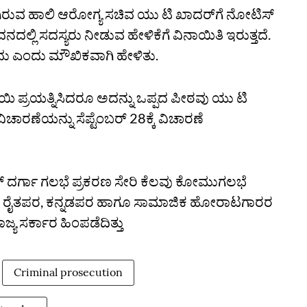
ಗಿರುವ ಹಾಲಿ ಆರೋಗ್ಯ ಸಚಿವ ಯು ಟಿ ಖಾದರ್‌ಗೆ ನೋಟಿಸ್‌
್ಲಿ ಸದಸ್ಯರು ನೀಡುವ ಹೇಳಿಕೆಗೆ ವಿನಾಯಿತಿ ಇರುತ್ತದೆ.
ಗದು ಎಂದು ಮೌಖಿಕವಾಗಿ ಹೇಳಿತು.
ಿ ಪ್ರಯತ್ನಿಸಿದರೂ ಅದನ್ನು ಒಪ್ಪದ ಪೀಠವು ಯು ಟಿ
ಚಾರಣೆಯನ್ನು ಸೆಪ್ಟೆಂಬರ್‌ 28ಕ್ಕೆ ವಿಚಾರಣೆ
ಕ್ ದರ್ಗಾ ಗಲಭೆ ಪ್ರಕರಣ ಸೇರಿ ಕೆಲವು ಕೋಮುಗಲಭೆ
ು, ರೈತಪರ, ಕನ್ನಡಪರ ಹಾಗೂ ಸಾಮಾಜಿಕ ಹೋರಾಟಗಾರರ
್ಯ ಸರ್ಕಾರ ಹಿಂಪಡೆದಿತ್ತು
Criminal prosecution