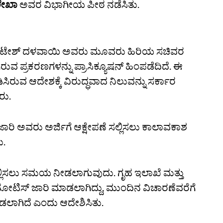
ಮಲೇಖಾ
ಅವರ ವಿಭಾಗೀಯ ಪೀಠ ನಡೆಸಿತು.
ೆಂಕಟೇಶ್‌ ದಳವಾಯಿ ಅವರು ಮೂವರು ಹಿರಿಯ ಸಚಿವರ
ರುವ ಪ್ರಕರಣಗಳನ್ನು ಪ್ರಾಸಿಕ್ಯೂಷನ್‌ ಹಿಂಪಡೆದಿದೆ. ಈ
ುವ ಆದೇಶಕ್ಕೆ ವಿರುದ್ಧವಾದ ನಿಲುವನ್ನು ಸರ್ಕಾರ
ರು.
ಜಾರಿ ಅವರು ಅರ್ಜಿಗೆ ಆಕ್ಷೇಪಣೆ ಸಲ್ಲಿಸಲು ಕಾಲಾವಕಾಶ
ು.
 ಸಲ್ಲಿಸಲು ಸಮಯ ನೀಡಲಾಗುವುದು. ಗೃಹ ಇಲಾಖೆ ಮತ್ತು
ನೋಟಿಸ್‌ ಜಾರಿ ಮಾಡಲಾಗಿದ್ದು, ಮುಂದಿನ ವಿಚಾರಣೆವರೆಗೆ
ೀಡಲಾಗಿದೆ ಎಂದು ಆದೇಶಿಸಿತು.