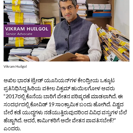
Vikram Huilgol
ಅಖಿಲ ಭಾರತ ಟ್ರೇಡ್‌ ಯೂನಿಯನ್‌ಗಳ ಕೇಂದ್ರೀಯ ಒಕ್ಕೂಟ
ಪ್ರತಿನಿಧಿಸಿದ್ದ ಹಿರಿಯ ವಕೀಲ ವಿಕ್ರಮ್‌ ಹುಯಿಲಗೋಳ ಅವರು
“2017ರಲ್ಲಿ ಕೊನೆಯ ಬಾರಿಗೆ ವೇತನ ಪರಿಷ್ಕರಣೆ ಮಾಡಲಾಗಿದೆ. ಈ
ಸಂದರ್ಭದಲ್ಲಿ ಕೋವಿಡ್‌ 19 ಸಾಂಕ್ರಾಮಿಕ ಬಂದು ಹೋಗಿದೆ. ವಿಶ್ವದ
ಬೇರೆ ಕಡೆ ಯುದ್ಧಗಳು ನಡೆಯುತ್ತಿರುವುದರಿಂದ ವಿವಿಧ ವಸ್ತುಗಳ ಬೆಲೆ
ಹೆಚ್ಚಾಗಿದೆ. ಆದರೆ, ಕಾರ್ಮಿಕರಿಗೆ ಅದೇ ವೇತನ ಪಾವತಿಸಬೇಕೆ?”
ಎಂದರು.