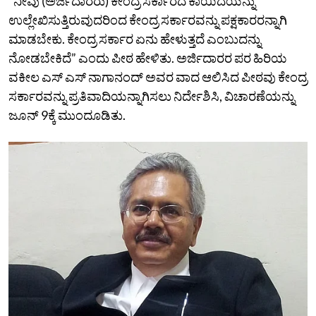
“ನೀವು (ಅರ್ಜಿದಾರರು) ಕೇಂದ್ರ ಸರ್ಕಾರದ ಕಾಯಿದೆಯನ್ನು
ಉಲ್ಲೇಖಿಸುತ್ತಿರುವುದರಿಂದ ಕೇಂದ್ರ ಸರ್ಕಾರವನ್ನು ಪಕ್ಷಕಾರರನ್ನಾಗಿ
ಮಾಡಬೇಕು. ಕೇಂದ್ರ ಸರ್ಕಾರ ಏನು ಹೇಳುತ್ತದೆ ಎಂಬುದನ್ನು
ನೋಡಬೇಕಿದೆ” ಎಂದು ಪೀಠ ಹೇಳಿತು. ಅರ್ಜಿದಾರರ ಪರ ಹಿರಿಯ
ವಕೀಲ ಎಸ್‌ ಎಸ್‌ ನಾಗಾನಂದ್‌ ಅವರ ವಾದ ಆಲಿಸಿದ ಪೀಠವು ಕೇಂದ್ರ
ಸರ್ಕಾರವನ್ನು ಪ್ರತಿವಾದಿಯನ್ನಾಗಿಸಲು ನಿರ್ದೇಶಿಸಿ, ವಿಚಾರಣೆಯನ್ನು
ಜೂನ್‌ 9ಕ್ಕೆ ಮುಂದೂಡಿತು.