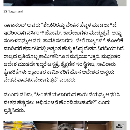
SS Naganand
ನಾಗಾನಂದ್‌ ಅವರು “ಶೇ.60ರಷ್ಟು ವೇತನ ಹೆಚ್ಚಳ ಮಾಡಲಾಗಿದೆ.
ಇದರಿಂದಾಗಿ ನರ್ಸಿಂಗ್‌ ಹೋಮ್‌, ಕಾಲೇಜುಗಳು ಮುಚ್ಚುತ್ತವೆ. ಅಷ್ಟು
ಸಂಬಳವನ್ನು ಅವರು ಪಾವತಿಸಲಾಗದು. ಬೇರೆ ರಾಜ್ಯಗಳಿಗೆ ಹೋಲಿಕೆ
ಮಾಡಿದರೆ ಕರ್ನಾಟದಲ್ಲಿ ಅತ್ಯಂತ ಹೆಚ್ಚು ಕನಿಷ್ಠ ವೇತನ ನಿಗದಿಯಾಗಿದೆ.
ರಾಜ್ಯದ ಪ್ರತಿಯೊಬ್ಬ ಕಾರ್ಮಿಕನಿಗೂ ಸಮಸ್ಯೆಯಾಗುತ್ತದೆ. ಮಧ್ಯಂತರ
ಆದೇಶ ಮಾಡದೇ ಇದ್ದರೆ ಆಸ್ಪತ್ರೆ, ಶೈಕ್ಷಣಿಕ ಸಂಸ್ಥೆಗಳು, ಸಾವಿರಾರು
ಕೈಗಾರಿಕೆಗಳು ಲಕ್ಷಾಂತರ ಕಾರ್ಮಿಕರಿಗೆ ಹೊಸ ಆದೇಶದ ಅನ್ವಯ
ವೇತನ ಪಾವತಿಸಬೇಕಾಗುತ್ತದೆ” ಎಂದರು.
ಮುಂದುವರಿದು, “ಹಿಂಪಡೆಯಲಾಗಿರುವ ಕಾಯಿದೆಯನ್ನು ಆಧರಿಸಿ
ವೇತನ ಹೆಚ್ಚಿಸಲು ಅಧಿಸೂಚನೆ ಹೊರಡಿಸಬಹುದೇ?” ಎಂದು
ಪ್ರಶ್ನಿಸಿದರು.