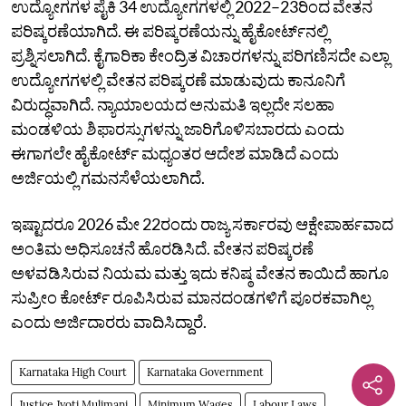
ಉದ್ಯೋಗಗಳ ಪೈಕಿ 34 ಉದ್ಯೋಗಗಳಲ್ಲಿ 2022–23ರಿಂದ ವೇತನ
ಪರಿಷ್ಕರಣೆಯಾಗಿದೆ. ಈ ಪರಿಷ್ಕರಣೆಯನ್ನು ಹೈಕೋರ್ಟ್‌ನಲ್ಲಿ
ಪ್ರಶ್ನಿಸಲಾಗಿದೆ. ಕೈಗಾರಿಕಾ ಕೇಂದ್ರಿತ ವಿಚಾರಗಳನ್ನು ಪರಿಗಣಿಸದೇ ಎಲ್ಲಾ
ಉದ್ಯೋಗಗಳಲ್ಲಿ ವೇತನ ಪರಿಷ್ಕರಣೆ ಮಾಡುವುದು ಕಾನೂನಿಗೆ
ವಿರುದ್ಧವಾಗಿದೆ. ನ್ಯಾಯಾಲಯದ ಅನುಮತಿ ಇಲ್ಲದೇ ಸಲಹಾ
ಮಂಡಳಿಯ ಶಿಫಾರಸ್ಸುಗಳನ್ನು ಜಾರಿಗೊಳಿಸಬಾರದು ಎಂದು
ಈಗಾಗಲೇ ಹೈಕೋರ್ಟ್‌ ಮಧ್ಯಂತರ ಆದೇಶ ಮಾಡಿದೆ ಎಂದು
ಅರ್ಜಿಯಲ್ಲಿ ಗಮನಸೆಳೆಯಲಾಗಿದೆ.
ಇಷ್ಟಾದರೂ 2026 ಮೇ 22ರಂದು ರಾಜ್ಯ ಸರ್ಕಾರವು ಆಕ್ಷೇಪಾರ್ಹವಾದ
ಅಂತಿಮ ಅಧಿಸೂಚನೆ ಹೊರಡಿಸಿದೆ. ವೇತನ ಪರಿಷ್ಕರಣೆ
ಅಳವಡಿಸಿರುವ ನಿಯಮ ಮತ್ತು ಇದು ಕನಿಷ್ಠ ವೇತನ ಕಾಯಿದೆ ಹಾಗೂ
ಸುಪ್ರೀಂ ಕೋರ್ಟ್‌ ರೂಪಿಸಿರುವ ಮಾನದಂಡಗಳಿಗೆ ಪೂರಕವಾಗಿಲ್ಲ
ಎಂದು ಅರ್ಜಿದಾರರು ವಾದಿಸಿದ್ದಾರೆ.
Karnataka High Court
Karnataka Government
Justice Jyoti Mulimani
Minimum Wages
Labour Laws