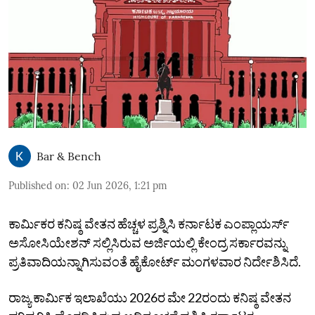
Bar & Bench
Published on
:
02 Jun 2026, 1:21 pm
ಕಾರ್ಮಿಕರ ಕನಿಷ್ಠ ವೇತನ ಹೆಚ್ಚಳ ಪ್ರಶ್ನಿಸಿ ಕರ್ನಾಟಕ ಎಂಪ್ಲಾಯರ್ಸ್‌
ಅಸೋಸಿಯೇಶನ್‌ ಸಲ್ಲಿಸಿರುವ ಅರ್ಜಿಯಲ್ಲಿ ಕೇಂದ್ರ ಸರ್ಕಾರವನ್ನು
ಪ್ರತಿವಾದಿಯನ್ನಾಗಿಸುವಂತೆ ಹೈಕೋರ್ಟ್‌ ಮಂಗಳವಾರ ನಿರ್ದೇಶಿಸಿದೆ.
ರಾಜ್ಯ ಕಾರ್ಮಿಕ ಇಲಾಖೆಯು 2026ರ ಮೇ 22ರಂದು ಕನಿಷ್ಠ ವೇತನ