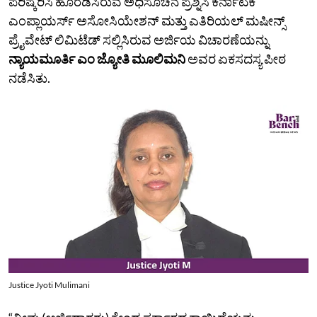
ಪರಿಷ್ಕರಿಸಿ ಹೊರಡಿಸಿರುವ ಅಧಿಸೂಚನೆ ಪ್ರಶ್ನಿಸಿ ಕರ್ನಾಟಕ
ಎಂಪ್ಲಾಯರ್ಸ್‌ ಅಸೋಸಿಯೇಶನ್‌ ಮತ್ತು ಎತಿರಿಯಲ್‌ ಮಷೀನ್ಸ್‌
ಪ್ರೈವೇಟ್‌ ಲಿಮಿಟೆಡ್‌ ಸಲ್ಲಿಸಿರುವ ಅರ್ಜಿಯ ವಿಚಾರಣೆಯನ್ನು
ನ್ಯಾಯಮೂರ್ತಿ ಎಂ ಜ್ಯೋತಿ ಮೂಲಿಮನಿ
ಅವರ ಏಕಸದಸ್ಯ ಪೀಠ
ನಡೆಸಿತು.
Justice Jyoti Mulimani