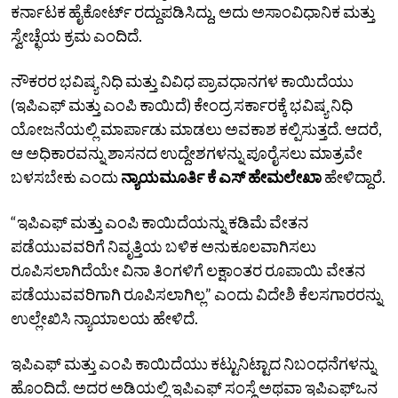
ಕರ್ನಾಟಕ ಹೈಕೋರ್ಟ್‌ ರದ್ದುಪಡಿಸಿದ್ದು, ಅದು ಅಸಾಂವಿಧಾನಿಕ ಮತ್ತು
ಸ್ವೇಚ್ಛೆಯ ಕ್ರಮ ಎಂದಿದೆ.
ನೌಕರರ ಭವಿಷ್ಯ ನಿಧಿ ಮತ್ತು ವಿವಿಧ ಪ್ರಾವಧಾನಗಳ ಕಾಯಿದೆಯು
(ಇಪಿಎಫ್‌ ಮತ್ತು ಎಂಪಿ ಕಾಯಿದೆ) ಕೇಂದ್ರ ಸರ್ಕಾರಕ್ಕೆ ಭವಿಷ್ಯ ನಿಧಿ
ಯೋಜನೆಯಲ್ಲಿ ಮಾರ್ಪಾಡು ಮಾಡಲು ಅವಕಾಶ ಕಲ್ಪಿಸುತ್ತದೆ. ಆದರೆ,
ಆ ಅಧಿಕಾರವನ್ನು ಶಾಸನದ ಉದ್ದೇಶಗಳನ್ನು ಪೂರೈಸಲು ಮಾತ್ರವೇ
ಬಳಸಬೇಕು ಎಂದು
ನ್ಯಾಯಮೂರ್ತಿ ಕೆ ಎಸ್‌ ಹೇಮಲೇಖಾ
ಹೇಳಿದ್ದಾರೆ.
“ಇಪಿಎಫ್‌ ಮತ್ತು ಎಂಪಿ ಕಾಯಿದೆಯನ್ನು ಕಡಿಮೆ ವೇತನ
ಪಡೆಯುವವರಿಗೆ ನಿವೃತ್ತಿಯ ಬಳಿಕ ಅನುಕೂಲವಾಗಿಸಲು
ರೂಪಿಸಲಾಗಿದೆಯೇ ವಿನಾ ತಿಂಗಳಿಗೆ ಲಕ್ಷಾಂತರ ರೂಪಾಯಿ ವೇತನ
ಪಡೆಯುವವರಿಗಾಗಿ ರೂಪಿಸಲಾಗಿಲ್ಲ” ಎಂದು ವಿದೇಶಿ ಕೆಲಸಗಾರರನ್ನು
ಉಲ್ಲೇಖಿಸಿ ನ್ಯಾಯಾಲಯ ಹೇಳಿದೆ.
ಇಪಿಎಫ್ ಮತ್ತು ಎಂಪಿ ಕಾಯಿದೆಯು ಕಟ್ಟುನಿಟ್ಟಾದ ನಿಬಂಧನೆಗಳನ್ನು
ಹೊಂದಿದೆ. ಅದರ ಅಡಿಯಲ್ಲಿ ಇಪಿಎಫ್ ಸಂಸ್ಥೆ ಅಥವಾ ಇಪಿಎಫ್‌ಒನ