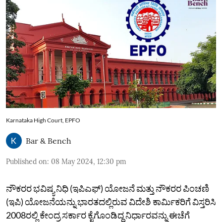
Karnataka High Court, EPFO
Bar & Bench
Published on
:
08 May 2024, 12:30 pm
ನೌಕರರ ಭವಿಷ್ಯ ನಿಧಿ (ಇಪಿಎಫ್‌) ಯೋಜನೆ ಮತ್ತು ನೌಕರರ ಪಿಂಚಣಿ
(ಇಪಿ) ಯೋಜನೆಯನ್ನು ಭಾರತದಲ್ಲಿರುವ ವಿದೇಶಿ ಕಾರ್ಮಿಕರಿಗೆ ವಿಸ್ತರಿಸಿ
2008ರಲ್ಲಿ ಕೇಂದ್ರ ಸರ್ಕಾರ ಕೈಗೊಂಡಿದ್ದ ನಿರ್ಧಾರವನ್ನು ಈಚೆಗೆ