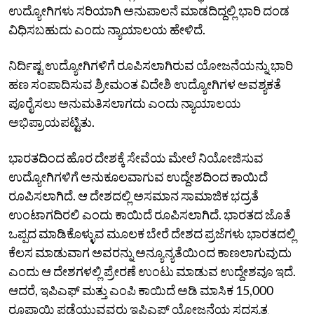
ಉದ್ಯೋಗಿಗಳು ಸರಿಯಾಗಿ ಅನುಪಾಲನೆ ಮಾಡದಿದ್ದಲ್ಲಿ ಭಾರಿ ದಂಡ
ವಿಧಿಸಬಹುದು ಎಂದು ನ್ಯಾಯಾಲಯ ಹೇಳಿದೆ.
ನಿರ್ದಿಷ್ಟ ಉದ್ಯೋಗಿಗಳಿಗೆ ರೂಪಿಸಲಾಗಿರುವ ಯೋಜನೆಯನ್ನು ಭಾರಿ
ಹಣ ಸಂಪಾದಿಸುವ ಶ್ರೀಮಂತ ವಿದೇಶಿ ಉದ್ಯೋಗಿಗಳ ಅವಶ್ಯಕತೆ
ಪೂರೈಸಲು ಅನುಮತಿಸಲಾಗದು ಎಂದು ನ್ಯಾಯಾಲಯ
ಅಭಿಪ್ರಾಯಪಟ್ಟಿತು.
ಭಾರತದಿಂದ ಹೊರ ದೇಶಕ್ಕೆ ಸೇವೆಯ ಮೇಲೆ ನಿಯೋಜಿಸುವ
ಉದ್ಯೋಗಿಗಳಿಗೆ ಅನುಕೂಲವಾಗುವ ಉದ್ದೇಶದಿಂದ ಕಾಯಿದೆ
ರೂಪಿಸಲಾಗಿದೆ. ಆ ದೇಶದಲ್ಲಿ ಅಸಮಾನ ಸಾಮಾಜಿಕ ಭದ್ರತೆ
ಉಂಟಾಗದಿರಲಿ ಎಂದು ಕಾಯಿದೆ ರೂಪಿಸಲಾಗಿದೆ. ಭಾರತದ ಜೊತೆ
ಒಪ್ಪದ ಮಾಡಿಕೊಳ್ಳುವ ಮೂಲಕ ಬೇರೆ ದೇಶದ ಪ್ರಜೆಗಳು ಭಾರತದಲ್ಲಿ
ಕೆಲಸ ಮಾಡುವಾಗ ಅವರನ್ನು ಅನ್ಯೂನ್ಯತೆಯಿಂದ ಕಾಣಲಾಗುವುದು
ಎಂದು ಆ ದೇಶಗಳಲ್ಲಿ ಪ್ರೇರಣೆ ಉಂಟು ಮಾಡುವ ಉದ್ದೇಶವೂ ಇದೆ.
ಆದರೆ, ಇಪಿಎಫ್‌ ಮತ್ತು ಎಂಪಿ ಕಾಯಿದೆ ಅಡಿ ಮಾಸಿಕ 15,000
ರೂಪಾಯಿ ಪಡೆಯುವವರು ಇಪಿಎಫ್‌ ಯೋಜನೆಯ ಸದಸ್ಯತ್ವ