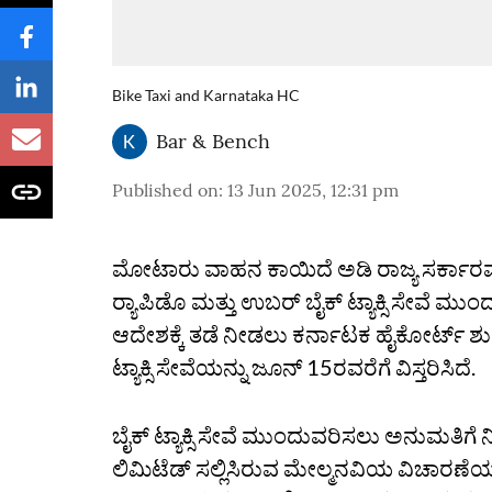
Bike Taxi and Karnataka HC
Bar & Bench
Published on
:
13 Jun 2025, 12:31 pm
ಮೋಟಾರು ವಾಹನ ಕಾಯಿದೆ ಅಡಿ ರಾಜ್ಯ ಸರ್ಕಾರವು
ರ‍್ಯಾಪಿಡೊ ಮತ್ತು ಉಬರ್‌ ಬೈಕ್‌ ಟ್ಯಾಕ್ಸಿ ಸೇವೆ 
ಆದೇಶಕ್ಕೆ ತಡೆ ನೀಡಲು ಕರ್ನಾಟಕ ಹೈಕೋರ್ಟ್‌ ಶುಕ್
ಟ್ಯಾಕ್ಸಿ ಸೇವೆ‌ಯನ್ನು ಜೂನ್‌ 15ರವರೆಗೆ ವಿಸ್ತರಿಸಿದೆ.
ಬೈಕ್‌ ಟ್ಯಾಕ್ಸಿ ಸೇವೆ ಮುಂದುವರಿಸಲು ಅನುಮತಿಗೆ 
ಲಿಮಿಟೆಡ್‌ ಸಲ್ಲಿಸಿರುವ ಮೇಲ್ಮನವಿಯ ವಿಚಾರಣೆಯ