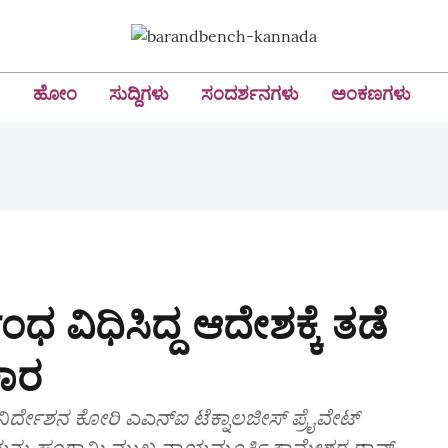
ಹೋಂ
ಸುದ್ದಿಗಳು
ಸಂದರ್ಶನಗಳು
ಅಂಕಣಗಳು
ರ್ಬಂಧ ವಿಧಿಸಿದ್ದ ಆದೇಶಕ್ಕೆ ತಡೆ
ಕಾರ
ನಿರ್ದೇಶನ ಕೋರಿ ಎಎನ್‌ಐ ಟೆಕ್ನಾಲಜೀಸ್‌ ಪ್ರೈವೇಟ್‌
ಯನ್ನು ಹಂಗಾಮಿ ಮುಖ್ಯ ನ್ಯಾಯಮೂರ್ತಿ ಕಾಮೇಶ್ವರ ರಾವ್‌