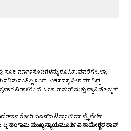
 ಸೂಕ್ತ ಮಾರ್ಗಸೂಚಿಗಳನ್ನು ರೂಪಿಸುವವರೆಗೆ ಓಲಾ,
ಮುಂದುವರಿಸುವಂತಿಲ್ಲ ಎಂದು ಏಕಸದಸ್ಯ ಪೀಠ ಮಾಡಿದ್ದ
ರವಾರ ನಿರಾಕರಿಸಿದೆ. ಓಲಾ, ಉಬರ್‌ ಮತ್ತು ರ‍್ಯಾಪಿಡೊ ಬೈಕ್‌
ನಿರ್ದೇಶನ ಕೋರಿ ಎಎನ್‌ಐ ಟೆಕ್ನಾಲಜೀಸ್‌ ಪ್ರೈವೇಟ್‌
ನ್ನು
ಹಂಗಾಮಿ ಮುಖ್ಯ ನ್ಯಾಯಮೂರ್ತಿ ವಿ ಕಾಮೇಶ್ವರ ರಾವ್‌