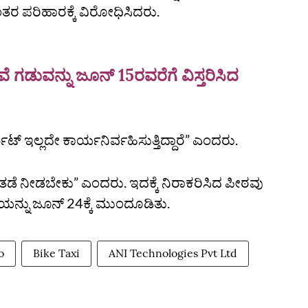
ಂತರ ಪರಿಹಾರಕ್ಕೆ ವಿರೋಧಿಸಿದರು.
ಸೇವೆ ಗಡುವನ್ನು ಜೂನ್‌ 15ರವರೆಗೆ ವಿಸ್ತರಿಸಿದ
 ಇಲ್ಲದೇ ಕಾರ್ಯನಿರ್ವಹಿಸುತ್ತಿದ್ದಾರೆ” ಎಂದರು.
ೆ ತಡೆ ನೀಡಬೇಕು” ಎಂದರು. ಇದಕ್ಕೆ ನಿರಾಕರಿಸಿದ ಪೀಠವು
ೆಯನ್ನು ಜೂನ್‌ 24ಕ್ಕೆ ಮುಂದೂಡಿತು.
o
Bike Taxi
ANI Technologies Pvt Ltd