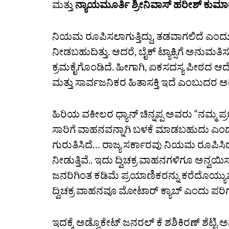
ಮತ್ತು
ನ್ಯಾಯಮೂರ್ತಿ ಶ್ರೀನಿವಾಸ್‌ ಹರೀಶ್‌ ಕುಮಾರ
ನಿಯಮ ರೂಪಿಸಲಾಗುತ್ತಿದ್ದು, ತಡವಾಗಲಿದೆ ಎಂದು 
ನೀಡಬಹುದಿತ್ತು. ಆದರೆ, ಬೈಕ್‌ ಟ್ಯಾಕ್ಸಿಗೆ ಅನುಮ
ಕ್ರಮಕೈಗೊಂಡಿದೆ. ಹೀಗಾಗಿ, ಏಕಸದಸ್ಯ ಪೀಠದ ಆದೇಶಕ
ಮತ್ತು ಸಾರ್ವಜನಿಕರ ಹಿತಾಸಕ್ತಿ ಇದೆ ಎಂಬುದರ 
ಹಿರಿಯ ವಕೀಲರ ಧ್ಯಾನ್‌ ಚಿನ್ನಪ್ಪ ಅವರು “ನಮ್ಮ ಪ್
ಸಾರಿಗೆ ವಾಹನವನ್ನಾಗಿ ಬಳಕೆ ಮಾಡಬಹುದು ಎಂದು 
ಗುರುತಿಸಿದೆ… ರಾಜ್ಯ ಸರ್ಕಾರವು ನಿಯಮ ರೂಪಿಸಿರುವ
ನೀಡುತ್ತಿವೆ.. ಇದು ದ್ವಿಚಕ್ರ ವಾಹನಗಳಿಗೂ ಅನ್
ಜನರಿಗಿಂತ ಕಡಿಮೆ ಪ್ರಯಾಣಿಕರನ್ನು ಕರೆದೊಯ್ಯುವ 
ದ್ವಿಚಕ್ರ ವಾಹನವೂ ಮೋಟಾರ್‌ ಕ್ಯಾಬ್‌ ಎಂದು ಪರಿ
ಇದಕ್ಕೆ ಅಡ್ವೊಕೇಟ್‌ ಜನರಲ್‌ ಕೆ ಶಶಿಕಿರಣ್‌ ಶೆಟ್