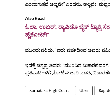
ಎಂದಾಗುತ್ತದೆ ಅಲ್ಲವೇ” ಎಂದರು. ಅಲ್ಲದೇ, ಮಧ್ಯ
Also Read
ಓಲಾ, ಉಬರ್‌, ರ‍್ಯಾಪಿಡೊ ಬೈಕ್‌ ಟ್ಯಾಕ್ಸಿ 
ಹೈಕೋರ್ಟ್‌
ಮುಂದುವರಿದು, “ಐದು ವರ್ಷದಿಂದ ಅವರು ಪರ್ಮಿಟ್‌
ಇದಕ್ಕೆ ಚಿನ್ನಪ್ಪ ಅವರು “ಮುಂದಿನ ವಿಚಾರಣೆವರೆಗ
ಪ್ರತಿವಾದಿಗಳಿಗೆ ನೋಟಿಸ್‌ ಜಾರಿ ಮಾಡಿ, ವಿಚಾರಣ
Karnataka High Court
Uber
Rapid