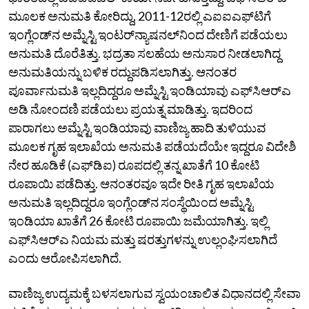
ಮೂಲಕ ಅನುಮತಿ ಕೋರಿದ್ದು, 2011-12ರಲ್ಲಿ ಎಐಐಎಫ್‌ಟಿಗೆ
ಇಂಗ್ಲೆಂಡ್‌ನ ಅಮ್ನೆಸ್ಟಿ ಇಂಟರ್‌ನ್ಯಾಷನಲ್‌ನಿಂದ ದೇಣಿಗೆ ಪಡೆಯಲು
ಅನುಮತಿ ದೊರೆತಿತ್ತು. ಭದ್ರತಾ ಸಲಹೆಯ ಅನುಸಾರ ನೀಡಲಾಗಿದ್ದ
ಅನುಮತಿಯನ್ನು ಬಳಿಕ ರದ್ದುಪಡಿಸಲಾಗಿತ್ತು. ಆನಂತರ
ಪೂರ್ವಾನುಮತಿ ಇಲ್ಲದಿದ್ದರೂ ಅಮ್ನೆಸ್ಟಿ ಇಂಡಿಯಾವು ಎಫ್‌ಸಿಆರ್‌ಎ
ಅಡಿ ನೋಂದಣಿ ಪಡೆಯಲು ಪ್ರಯತ್ನ ಮಾಡಿತ್ತು. ಇದರಿಂದ
ಪಾರಾಗಲು ಅಮ್ನೆಸ್ಟಿ ಇಂಡಿಯಾವು ವಾಣಿಜ್ಯ ಹಾದಿ ತುಳಿಯುವ
ಮೂಲಕ ಗೃಹ ಇಲಾಖೆಯ ಅನುಮತಿ ಪಡೆಯದೆಯೇ ಇದ್ದರೂ ವಿದೇಶಿ
ನೇರ ಹೂಡಿಕೆ (ಎಫ್‌ಡಿಐ) ರೂಪದಲ್ಲಿ ತನ್ನ ಖಾತೆಗೆ 10 ಕೋಟಿ
ರೂಪಾಯಿ ಪಡೆದಿತ್ತು. ಆನಂತರವೂ ಇದೇ ರೀತಿ ಗೃಹ ಇಲಾಖೆಯ
ಅನುಮತಿ ಇಲ್ಲದಿದ್ದರೂ ಇಂಗ್ಲೆಂಡ್‌ನ ಸಂಸ್ಥೆಯಿಂದ ಅಮ್ನೆಸ್ಟಿ
ಇಂಡಿಯಾ ಖಾತೆಗೆ 26 ಕೋಟಿ ರೂಪಾಯಿ ಜಮೆಯಾಗಿತ್ತು. ಇಲ್ಲಿ
ಎಫ್‌ಸಿಆರ್‌ಎ ನಿಯಮ ಮತ್ತು ಷರತ್ತುಗಳನ್ನು ಉಲ್ಲಂಘಿಸಲಾಗಿದೆ
ಎಂದು ಆರೋಪಿಸಲಾಗಿದೆ.
ವಾಣಿಜ್ಯ ಉದ್ಯಮಕ್ಕೆ ಬಳಸಲಾಗುವ ಸ್ವಯಂಚಾಲಿತ ವಿಧಾನದಲ್ಲಿ ಸೇವಾ