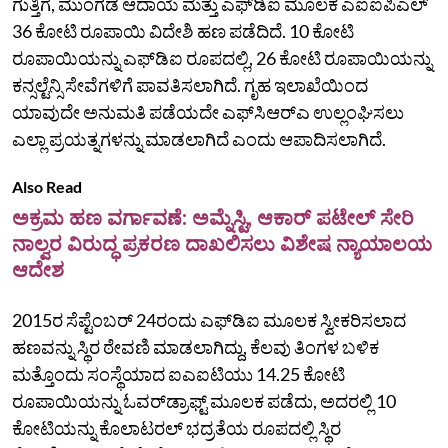
ಗುತ್ತಿಗೆ, ಮುಂಗಡ ಆದಾಯ ಮತ್ತು ಎಫ್‌ಡಿಐ ಮೂಲಕ ಎಐಐಪಿಎಲ್‌
36 ಕೋಟಿ ರೂಪಾಯಿ ವಿದೇಶಿ ಹಣ ಪಡೆದಿದೆ. 10 ಕೋಟಿ
ರೂಪಾಯಿಯನ್ನು ಎಫ್‌ಡಿಐ ರೂಪದಲ್ಲಿ, 26 ಕೋಟಿ ರೂಪಾಯಿಯನ್ನು
ಕನ್ಸಲ್ಟೆನ್ಸಿ ಸೇವೆಗಳಿಗೆ ಪಾವತಿಸಲಾಗಿದೆ. ಗೃಹ ಇಲಾಖೆಯಿಂದ
ಯಾವುದೇ ಅನುಮತಿ ಪಡೆಯದೇ ಎಫ್‌ಸಿಆರ್‌ಎ ಉಲ್ಲಂಘಿಸಲು
ಎಲ್ಲಾ ಪ್ರಯತ್ನಗಳನ್ನು ಮಾಡಲಾಗಿದೆ ಎಂದು ಆಪಾದಿಸಲಾಗಿದೆ.
Also Read
ಅಕ್ರಮ ಹಣ ವರ್ಗಾವಣೆ: ಅಮ್ನೆಸ್ಟಿ, ಆಕಾರ್‌ ಪಟೇಲ್‌ ಸೇರಿ
ನಾಲ್ವರ ವಿರುದ್ಧ ಪ್ರಕರಣ ದಾಖಲಿಸಲು ವಿಶೇಷ ನ್ಯಾಯಾಲಯ
ಆದೇಶ
2015ರ ಸೆಪ್ಟೆಂಬರ್‌ 24ರಂದು ಎಫ್‌ಡಿಐ ಮೂಲಕ ಸ್ವೀಕರಿಸಲಾದ
ಹಣವನ್ನು ಸ್ಥಿರ ಠೇವಣಿ ಮಾಡಲಾಗಿದ್ದು, ಕೆಲವು ತಿಂಗಳ ಬಳಿಕ
ಮತ್ತೊಂದು ಸಂಸ್ಥೆಯಾದ ಐಎಐಟಿಯು 14.25 ಕೋಟಿ
ರೂಪಾಯಿಯನ್ನು ಓವರ್‌ಡ್ರಾಫ್ಟ್‌ ಮೂಲಕ ಪಡೆದು, ಅದರಲ್ಲಿ 10
ಕೋಟಿಯನ್ನು ಕೊಲಾಟರಲ್‌ ಭದ್ರತೆಯ ರೂಪದಲ್ಲಿ ಸ್ಥಿರ