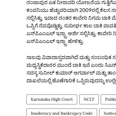
ನಂಜಾಪುರ ಏತ ನೀರಾವರಿ ಯೋಜನೆಯ ಗುತ್ತಿಗೆಯನ್ನು 
ಕಂಪನಿಯು ಹೆಚ್ಚುವರಿಯಾಗಿ 2009ರಲ್ಲಿ ಕೆಲಸ ನಡ
ಸಲ್ಲಿಸಿತ್ತು. ಇದಾದ ನಂತರ ಕಾವೇರಿ ನಿಗಮ ಬಾಕಿ
ಒಪ್ಪಿಗೆ ನೆಪವೊಡ್ಡಿತ್ತು. ಸುದೀರ್ಘ ಕಾಲ ಬಾಕಿ ಪಾವತ
ಎಸ್‌ಪಿಎಂಎಲ್‌ ಇನ್ಫ್ರಾ ಅರ್ಜಿ ಸಲ್ಲಿಸಿತ್ತು. ಕಾ
ಎಸ್‌ಪಿಎಂಎಲ್‌ ಇನ್ಫ್ರಾ ಹೇಳಿತ್ತು.
ಸಾಲವು ವಿವಾದಾಸ್ಪದವಾಗಿದೆ ಮತ್ತು ಸಂಬಂಧಿತ 
ಮಧ್ಯಸ್ಥಿಕೆದಾರರ ಮುಂದೆ ಬಾಕಿ ಇವೆ ಎಂದು ಸಿಎನ್‌
ಸದಸ್ಯ ಸುನೀಲ್‌ ಕುಮಾರ್‌ ಅಗರ್ವಾಲ್‌ ಮತ್ತು ತಾಂ
ದಾಖಲೆಯಲ್ಲಿ ಹೊಣೆಗಾರಿಕೆ ಒಪ್ಪಿರುವುದನ್ನು ಉಲ್ಲೇಖ
Karnataka High Court
NCLT
Publi
Insolvency and Bankrupcy Code
Justic