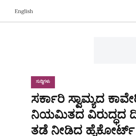
English
ಸುದ್ದಿಗಳು
ಸರ್ಕಾರಿ ಸ್ವಾಮ್ಯದ ಕಾವ
ನಿಯಮಿತದ ವಿರುದ್ಧದ ದಿವ
ತಡೆ ನೀಡಿದ ಹೈಕೋರ್ಟ್‌