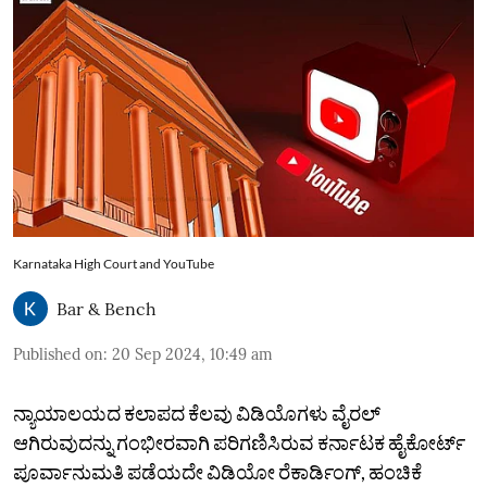
Karnataka High Court and YouTube
Bar & Bench
Published on
:
20 Sep 2024, 10:49 am
ನ್ಯಾಯಾಲಯದ ಕಲಾಪದ ಕೆಲವು ವಿಡಿಯೊಗಳು ವೈರಲ್‌
ಆಗಿರುವುದನ್ನು ಗಂಭೀರವಾಗಿ ಪರಿಗಣಿಸಿರುವ ಕರ್ನಾಟಕ ಹೈಕೋರ್ಟ್‌
ಪೂರ್ವಾನುಮತಿ ಪಡೆಯದೇ ವಿಡಿಯೋ ರೆಕಾರ್ಡಿಂಗ್‌, ಹಂಚಿಕೆ