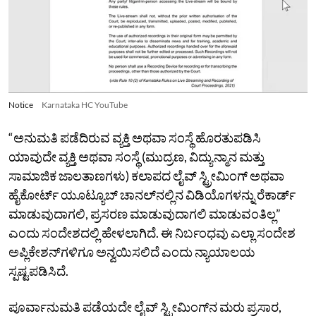
Notice
Karnataka HC YouTube
“ಅನುಮತಿ ಪಡೆದಿರುವ ವ್ಯಕ್ತಿ ಅಥವಾ ಸಂಸ್ಥೆ ಹೊರತುಪಡಿಸಿ
ಯಾವುದೇ ವ್ಯಕ್ತಿ ಅಥವಾ ಸಂಸ್ಥೆ (ಮುದ್ರಣ, ವಿದ್ಯುನ್ಮಾನ ಮತ್ತು
ಸಾಮಾಜಿಕ ಜಾಲತಾಣಗಳು) ಕಲಾಪದ ಲೈವ್‌ ಸ್ಟ್ರೀಮಿಂಗ್‌ ಅಥವಾ
ಹೈಕೋರ್ಟ್‌ ಯೂಟ್ಯೂಬ್‌ ಚಾನಲ್‌ನಲ್ಲಿನ ವಿಡಿಯೊಗಳನ್ನು ರೆಕಾರ್ಡ್‌
ಮಾಡುವುದಾಗಲಿ, ಪ್ರಸರಣ ಮಾಡುವುದಾಗಲಿ ಮಾಡುವಂತಿಲ್ಲ”
ಎಂದು ಸಂದೇಶದಲ್ಲಿ ಹೇಳಲಾಗಿದೆ. ಈ ನಿರ್ಬಂಧವು ಎಲ್ಲಾ ಸಂದೇಶ
ಅಪ್ಲಿಕೇಶನ್‌ಗಳಿಗೂ ಅನ್ವಯಿಸಲಿದೆ ಎಂದು ನ್ಯಾಯಾಲಯ
ಸ್ಪಷ್ಟಪಡಿಸಿದೆ.
ಪೂರ್ವಾನುಮತಿ ಪಡೆಯದೇ ಲೈವ್‌ ಸ್ಟ್ರೀಮಿಂಗ್‌ನ ಮರು ಪ್ರಸಾರ,