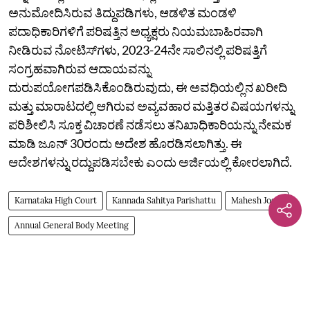
ಅನುಮೋದಿಸಿರುವ ತಿದ್ದುಪಡಿಗಳು, ಆಡಳಿತ ಮಂಡಳಿ
ಪದಾಧಿಕಾರಿಗಳಿಗೆ ಪರಿಷತ್ತಿನ ಅಧ್ಯಕ್ಷರು ನಿಯಮಬಾಹಿರವಾಗಿ
ನೀಡಿರುವ ನೋಟಿಸ್‌ಗಳು, 2023-24ನೇ ಸಾಲಿನಲ್ಲಿ ಪರಿಷತ್ತಿಗೆ
ಸಂಗ್ರಹವಾಗಿರುವ ಆದಾಯವನ್ನು
ದುರುಪಯೋಗಪಡಿಸಿಕೊಂಡಿರುವುದು, ಈ ಅವಧಿಯಲ್ಲಿನ ಖರೀದಿ
ಮತ್ತು ಮಾರಾಟದಲ್ಲಿ ಆಗಿರುವ ಅವ್ಯವಹಾರ ಮತ್ತಿತರ ವಿಷಯಗಳನ್ನು
ಪರಿಶೀಲಿಸಿ ಸೂಕ್ತ ವಿಚಾರಣೆ ನಡೆಸಲು ತನಿಖಾಧಿಕಾರಿಯನ್ನು ನೇಮಕ
ಮಾಡಿ ಜೂನ್ 30ರಂದು ಅದೇಶ ಹೊರಡಿಸಲಾಗಿತ್ತು. ಈ
ಆದೇಶಗಳನ್ನು ರದ್ದುಪಡಿಸಬೇಕು ಎಂದು ಅರ್ಜಿಯಲ್ಲಿ ಕೋರಲಾಗಿದೆ.
Karnataka High Court
Kannada Sahitya Parishattu
Mahesh Joshi
Annual General Body Meeting