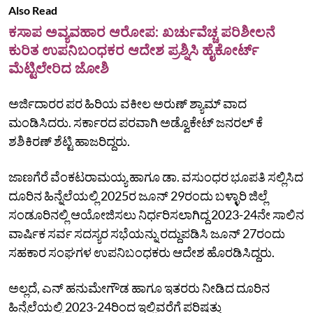
Also Read
ಕಸಾಪ ಅವ್ಯವಹಾರ ಆರೋಪ: ಖರ್ಚುವೆಚ್ಚ ಪರಿಶೀಲನೆ
ಕುರಿತ ಉಪನಿಬಂಧಕರ ಆದೇಶ ಪ್ರಶ್ನಿಸಿ ಹೈಕೋರ್ಟ್‌
ಮೆಟ್ಟಿಲೇರಿದ ಜೋಶಿ
ಅರ್ಜಿದಾರರ ಪರ ಹಿರಿಯ ವಕೀಲ ಅರುಣ್ ಶ್ಯಾಮ್ ವಾದ
ಮಂಡಿಸಿದರು. ಸರ್ಕಾರದ ಪರವಾಗಿ ಅಡ್ವೊಕೇಟ್ ಜನರಲ್ ಕೆ
ಶಶಿಕಿರಣ್ ಶೆಟ್ಟಿ ಹಾಜರಿದ್ದರು.
ಜಾಣಗೆರೆ ವೆಂಕಟರಾಮಯ್ಯ ಹಾಗೂ ಡಾ. ವಸುಂಧರ ಭೂಪತಿ ಸಲ್ಲಿಸಿದ
ದೂರಿನ ಹಿನ್ನೆಲೆಯಲ್ಲಿ 2025ರ ಜೂನ್ 29ರಂದು ಬಳ್ಳಾರಿ ಜಿಲ್ಲೆ
ಸಂಡೂರಿನಲ್ಲಿ ಆಯೋಜಿಸಲು ನಿರ್ಧರಿಸಲಾಗಿದ್ದ 2023-24ನೇ ಸಾಲಿನ
ವಾರ್ಷಿಕ ಸರ್ವ ಸದಸ್ಯರ ಸಭೆಯನ್ನು ರದ್ದುಪಡಿಸಿ ಜೂನ್ 27ರಂದು
ಸಹಕಾರ ಸಂಘಗಳ ಉಪನಿಬಂಧಕರು ಆದೇಶ ಹೊರಡಿಸಿದ್ದರು.
ಅಲ್ಲದೆ, ಎನ್ ಹನುಮೇಗೌಡ ಹಾಗೂ ಇತರರು ನೀಡಿದ ದೂರಿನ
ಹಿನ್ನೆಲೆಯಲ್ಲಿ 2023-24ರಿಂದ ಇಲ್ಲಿವರೆಗೆ ಪರಿಷತ್ತು