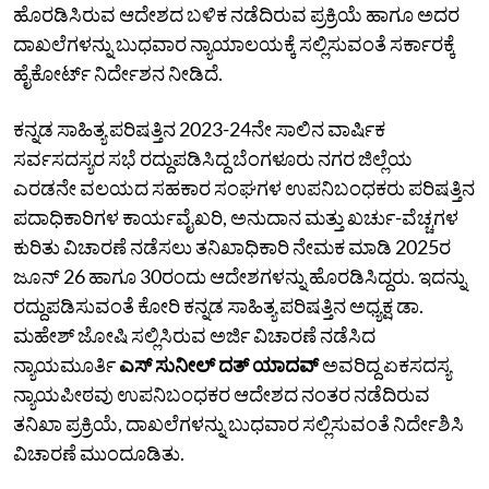
ಹೊರಡಿಸಿರುವ ಆದೇಶದ ಬಳಿಕ ನಡೆದಿರುವ ಪ್ರಕ್ರಿಯೆ ಹಾಗೂ ಅದರ
ದಾಖಲೆಗಳನ್ನು ಬುಧವಾರ ನ್ಯಾಯಾಲಯಕ್ಕೆ ಸಲ್ಲಿಸುವಂತೆ ಸರ್ಕಾರಕ್ಕೆ
ಹೈಕೋರ್ಟ್ ನಿರ್ದೇಶನ ನೀಡಿದೆ.
ಕನ್ನಡ ಸಾಹಿತ್ಯ ಪರಿಷತ್ತಿನ 2023-24ನೇ ಸಾಲಿನ ವಾರ್ಷಿಕ
ಸರ್ವಸದಸ್ಯರ ಸಭೆ ರದ್ದುಪಡಿಸಿದ್ದ ಬೆಂಗಳೂರು ನಗರ ಜಿಲ್ಲೆಯ
ಎರಡನೇ ವಲಯದ ಸಹಕಾರ ಸಂಘಗಳ ಉಪನಿಬಂಧಕರು ಪರಿಷತ್ತಿನ
ಪದಾಧಿಕಾರಿಗಳ ಕಾರ್ಯವೈಖರಿ, ಅನುದಾನ ಮತ್ತು ಖರ್ಚು-ವೆಚ್ಚಗಳ
ಕುರಿತು ವಿಚಾರಣೆ ನಡೆಸಲು ತನಿಖಾಧಿಕಾರಿ ನೇಮಕ ಮಾಡಿ 2025ರ
ಜೂನ್ 26 ಹಾಗೂ 30ರಂದು ಆದೇಶಗಳನ್ನು ಹೊರಡಿಸಿದ್ದರು. ಇದನ್ನು
ರದ್ದುಪಡಿಸುವಂತೆ ಕೋರಿ ಕನ್ನಡ ಸಾಹಿತ್ಯ ಪರಿಷತ್ತಿನ ಅಧ್ಯಕ್ಷ ಡಾ.
ಮಹೇಶ್ ಜೋಷಿ ಸಲ್ಲಿಸಿರುವ ಅರ್ಜಿ ವಿಚಾರಣೆ ನಡೆಸಿದ
ನ್ಯಾಯಮೂರ್ತಿ
ಎಸ್ ಸುನೀಲ್ ದತ್ ಯಾದವ್
ಅವರಿದ್ದ ಏಕಸದಸ್ಯ
ನ್ಯಾಯಪೀಠವು ಉಪನಿಬಂಧಕರ ಆದೇಶದ ನಂತರ ನಡೆದಿರುವ
ತನಿಖಾ ಪ್ರಕ್ರಿಯೆ, ದಾಖಲೆಗಳನ್ನು ಬುಧವಾರ ಸಲ್ಲಿಸುವಂತೆ ನಿರ್ದೇಶಿಸಿ
ವಿಚಾರಣೆ ಮುಂದೂಡಿತು.