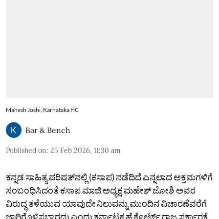
Mahesh Joshi, Karnataka HC
Bar & Bench
Published on
:
25 Feb 2026, 11:30 am
ಕನ್ನಡ ಸಾಹಿತ್ಯ ಪರಿಷತ್‌ನಲ್ಲಿ (ಕಸಾಪ) ನಡೆದಿದೆ ಎನ್ನಲಾದ ಅಕ್ರಮಗಳಿಗೆ
ಸಂಬಂಧಿಸಿದಂತೆ ಕಸಾಪ ಮಾಜಿ ಅಧ್ಯಕ್ಷ ಮಹೇಶ್‌ ಜೋಶಿ ಅವರ
ವಿರುದ್ಧ ತಳೆಯುವ ಯಾವುದೇ ನಿಲುವನ್ನು ಮುಂದಿನ ವಿಚಾರಣೆವರೆಗೆ
ಜಾರಿಗೊಳಿಸಬಾರದು ಎಂದು ಕರ್ನಾಟಕ ಹೈಕೋರ್ಟ್‌ ರಾಜ್ಯ ಸರ್ಕಾರಕ್ಕೆ