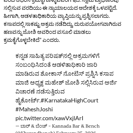
ಸಲ್ಲಿಸುವ ವರದಿಯು ಈ ನ್ಯಾಯಾಲಯದ ಆದೇಶಕ್ಕೆ ಒಳಪಟ್ಟಿದೆ.
ಹೀಗಾಗಿ, ಆಡಳತಾಧಿಕಾರಿಯ ವ್ಯಾಪ್ತಿಯನ್ನು ಪ್ರಶ್ನಿಸಲಾಗದು.
ಕಸಾಪದಲ್ಲಿ ಸಾಕಷ್ಟು ಅಕ್ರಮ ನಡೆದಿದ್ದು, ದುರುಪಯೋಗವಾಗಿರುವ
ಹಣವನ್ನು ಜೋಶಿ ಅವರಿಂದ ವಸೂಲಿ ಮಾಡಲು
ಕ್ರಮಕೈಗೊಳ್ಳಬೇಕಿದೆ” ಎಂದರು.
ಕನ್ನಡ ಸಾಹಿತ್ಯ ಪರಿಷತ್‌ನಲ್ಲಿ ಅಕ್ರಮಗಳಿಗೆ
ಸಂಬಂಧಿಸಿದಂತೆ ಆಡಳಿತಾಧಿಕಾರಿ ಜಾರಿ
ಮಾಡಿರುವ ಶೋಕಾಸ್‌ ನೋಟಿಸ್‌ ಪ್ರಶ್ನಿಸಿ ಕಸಾಪ
ಮಾಜಿ ಅಧ್ಯಕ್ಷ ಮಹೇಶ್‌ ಜೋಶಿ ಸಲ್ಲಿಸಿರುವ ಅರ್ಜಿ
ವಿಚಾರಣೆ ನಡೆಸುತ್ತಿರುವ
ಹೈಕೋರ್ಟ್‌.
#KarnatakaHighCourt
#MaheshJoshi
pic.twitter.com/xawVxjlArI
— ಬಾರ್‌ & ಬೆಂಚ್ - Kannada Bar & Bench
(@Kbarandbench)
February 25, 2026