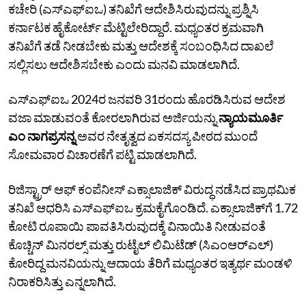
ಕಚೇರಿ (ಎಸ್‌ಎಫ್‌ಐಒ) ತನಿಖೆಗೆ ಆದೇಶಿಸಿರುವುದನ್ನು ಪ್ರಶ್ನಿಸಿ
ಕರ್ನಾಟಕ ಹೈಕೋರ್ಟ್‌ ಮೆಟ್ಟಿಲೇರಿದ್ದಾರೆ. ಮಧ್ಯಂತರ ಕ್ರಮವಾಗಿ
ತನಿಖೆಗೆ ತಡೆ ನೀಡಬೇಕು ಮತ್ತು ಆದೇಶಕ್ಕೆ ಸಂಬಂಧಿಸಿದ ದಾಖಲೆ
ಸಲ್ಲಿಸಲು ಆದೇಶಿಸಬೇಕು ಎಂದು ಮನವಿ ಮಾಡಲಾಗಿದೆ.
ಎಸ್‌ಎಫ್‌ಐಒ 2024ರ ಜನವರಿ 31ರಂದು ಹೊರಡಿಸಿರುವ ಆದೇಶ
ವಜಾ ಮಾಡುವಂತೆ ಕೋರಲಾಗಿರುವ ಅರ್ಜಿಯನ್ನು
ನ್ಯಾಯಮೂರ್ತಿ
ಎಂ ನಾಗಪ್ರಸನ್ನ
ಅವರ ನೇತೃತ್ವದ ಏಕಸದಸ್ಯ ಪೀಠದ ಮುಂದೆ
ಸೋಮವಾರ ವಿಚಾರಣೆಗೆ ಪಟ್ಟಿ ಮಾಡಲಾಗಿದೆ.
ರಿಜಿಸ್ಟ್ರಾರ್‌ ಆಫ್‌ ಕಂಪೆನೀಸ್‌ ಎಕ್ಸಾಲಾಜಿಕ್‌ ವಿರುದ್ಧ ನಡೆಸಿದ ಪ್ರಾಥಮಿಕ
ತನಿಖೆ ಆಧರಿಸಿ ಎಸ್‌ಎಫ್‌ಐಒ ಕ್ರಮಕೈಗೊಂಡಿದೆ. ಎಕ್ಸಾಲಾಜಿಕ್‌ಗೆ 1.72
ಕೋಟಿ ರೂಪಾಯಿ ಪಾವತಿಸಿರುವುದಕ್ಕೆ ವಿನಾಯಿತಿ ನೀಡುವಂತೆ
ಕೊಚ್ಚಿನ್‌ ಮಿನರಲ್ಸ್‌ ಮತ್ತು ರುಟೈಲ್‌ ಲಿಮಿಟೆಡ್‌ (ಸಿಎಂಆರ್‌ಎಲ್‌)
ಕೋರಿದ್ದ ಮನವಿಯನ್ನು ಆದಾಯ ತೆರಿಗೆ ಮಧ್ಯಂತರ ಇತ್ಯರ್ಥ ಮಂಡಳಿ
ನಿರಾಕರಿಸಿತ್ತು ಎನ್ನಲಾಗಿದೆ.