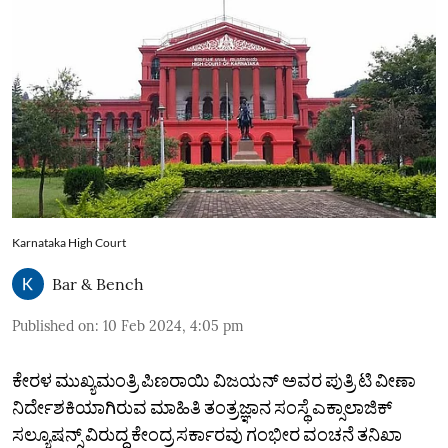
Karnataka High Court
Bar & Bench
Published on
:
10 Feb 2024, 4:05 pm
ಕೇರಳ ಮುಖ್ಯಮಂತ್ರಿ ಪಿಣರಾಯಿ ವಿಜಯನ್‌ ಅವರ ಪುತ್ರಿ ಟಿ ವೀಣಾ
ನಿರ್ದೇಶಕಿಯಾಗಿರುವ ಮಾಹಿತಿ ತಂತ್ರಜ್ಞಾನ ಸಂಸ್ಥೆ ಎಕ್ಸಾಲಾಜಿಕ್‌
ಸಲ್ಯೂಷನ್ಸ್‌ ವಿರುದ್ಧ ಕೇಂದ್ರ ಸರ್ಕಾರವು ಗಂಭೀರ ವಂಚನೆ ತನಿಖಾ