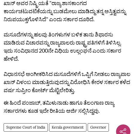
ಖಾನ್ ಅವರ ನಿಷ್ಕ್ರಿಯತೆ "ರಾಜ್ಯ ಶಾಸಕಾಂಗದ
ಕಾರ್ಯಚಟುವಟಿಕೆಯನ್ನು ಬುಡಮೇಲು ಮಾಡಿದ್ದು ತನ್ನ ಅಸ್ತಿತ್ವವನ್ನು
ನಿರುಪಯುಕ್ತಗೊಳಿಸಿದೆ" ಎಂದು ಸರ್ಕಾರ ದೂರಿದೆ.
ಮಸೂದೆಗಳನ್ನು ಹಲವು ತಿಂಗಳುಗಳ ಬಳಿಕ ತಾನು ಶಿಫಾರಸು
ಮಾಡಿರುವ ವಿಚಾರವನ್ನು ರಾಜ್ಯಪಾಲರು ರಾಷ್ಟ್ರಪತಿಗಳಿಗೆ ತಿಳಿಸಿಲ್ಲ.
ಇದು ಸಂವಿಧಾನದ 200ನೇ ವಿಧಿಯ ಉಲ್ಲಂಘನೆ ಎಂದು ಸರ್ಕಾರ
ಹೇಳಿದೆ.
ವಿಧಾನಸಭೆ ಅಂಗೀಕರಿಸಿದ ಮಸೂದೆಗಳಿಗೆ ಒಪ್ಪಿಗೆ ನೀಡಲು ರಾಜ್ಯಪಾಲ
ಖಾನ್ ವಿಳಂಬ ಮಾಡುತ್ತಿರುವುದನ್ನು ವಿರೋಧಿಸಿ ಕೇರಳ ಸರ್ಕಾರ ಕಳೆದ
ವರ್ಷ ಸುಪ್ರೀಂ ಕೋರ್ಟ್ ಮೆಟ್ಟಿಲೇರಿತ್ತು.
ಈ ಹಿಂದೆ ಪಂಜಾಬ್, ತಮಿಳುನಾಡು ಹಾಗೂ ತೆಲಂಗಾಣ ರಾಜ್ಯ
ಸರ್ಕಾರಗಳು ಕೂಡ ಇದೇ ರೀತಿಯ ಅರ್ಜಿ ಸಲ್ಲಿಸಿದ್ದವು.
Supreme Court of India
Kerala government
Governor