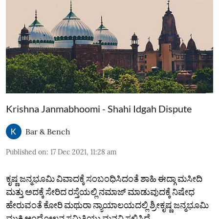
Krishna Janmabhoomi - Shahi Idgah Dispute
Bar & Bench
Published on
:
17 Dec 2021, 11:28 am
ಕೃಷ್ಣ ಜನ್ಮಭೂಮಿ ವಿವಾದಕ್ಕೆ ಸಂಬಂಧಿಸಿದಂತೆ ಶಾಹಿ ಈದ್ಗಾ ಮಸೀದಿ
ಮತ್ತು ಅದಕ್ಕೆ ಸೇರಿದ ರಸ್ತೆಯಲ್ಲಿ ನಮಾಜ್‌ ಮಾಡುವುದಕ್ಕೆ ನಿಷೇಧ
ಹೇರುವಂತೆ ಕೋರಿ ಮಥುರಾ ನ್ಯಾಯಾಲಯದಲ್ಲಿ ಶ್ರೀಕೃಷ್ಣ ಜನ್ಮಭೂಮಿ
ಮುಕ್ತಿ ಆಂದೋಲನ ಸಮಿತಿಯು ಮನವಿ ಸಲ್ಲಿಸಿದೆ.