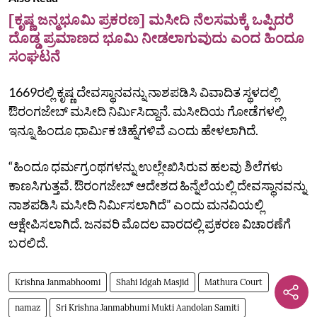
[ಕೃಷ್ಣ ಜನ್ಮಭೂಮಿ ಪ್ರಕರಣ] ಮಸೀದಿ ನೆಲಸಮಕ್ಕೆ ಒಪ್ಪಿದರೆ
ದೊಡ್ಡ ಪ್ರಮಾಣದ ಭೂಮಿ ನೀಡಲಾಗುವುದು ಎಂದ ಹಿಂದೂ
ಸಂಘಟನೆ
1669ರಲ್ಲಿ ಕೃಷ್ಣ ದೇವಸ್ಥಾನವನ್ನು ನಾಶಪಡಿಸಿ ವಿವಾದಿತ ಸ್ಥಳದಲ್ಲಿ
ಔರಂಗಜೇಬ್‌ ಮಸೀದಿ ನಿರ್ಮಿಸಿದ್ದಾನೆ. ಮಸೀದಿಯ ಗೋಡೆಗಳಲ್ಲಿ
ಇನ್ನೂ ಹಿಂದೂ ಧಾರ್ಮಿಕ ಚಿಹ್ನೆಗಳಿವೆ ಎಂದು ಹೇಳಲಾಗಿದೆ.
“ಹಿಂದೂ ಧರ್ಮಗ್ರಂಥಗಳನ್ನು ಉಲ್ಲೇಖಿಸಿರುವ ಹಲವು ಶಿಲೆಗಳು
ಕಾಣಸಿಗುತ್ತವೆ. ಔರಂಗಜೇಬ್‌ ಆದೇಶದ ಹಿನ್ನೆಲೆಯಲ್ಲಿ ದೇವಸ್ಥಾನವನ್ನು
ನಾಶಪಡಿಸಿ ಮಸೀದಿ ನಿರ್ಮಿಸಲಾಗಿದೆ” ಎಂದು ಮನವಿಯಲ್ಲಿ
ಆಕ್ಷೇಪಿಸಲಾಗಿದೆ. ಜನವರಿ ಮೊದಲ ವಾರದಲ್ಲಿ ಪ್ರಕರಣ ವಿಚಾರಣೆಗೆ
ಬರಲಿದೆ.
Krishna Janmabhoomi
Shahi Idgah Masjid
Mathura Court
namaz
Sri Krishna Janmabhumi Mukti Aandolan Samiti