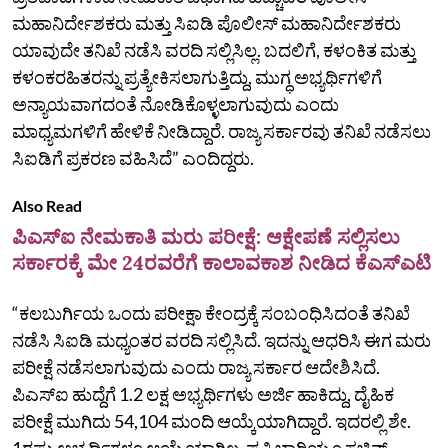
ಮಹಾನಿರ್ದೇಶಕರು ಮತ್ತು ಸಿಐಡಿ ಪೊಲೀಸ್‌ ಮಹಾನಿರ್ದೇಶಕರು
ಯಾವುದೇ ತನಿಖೆ ನಡೆಸಿ ವರದಿ ಸಲ್ಲಿಸಿಲ್ಲ. ಬದಲಿಗೆ, ಕಳಂಕಿತ ಮತ್ತು
ಕಳಂಕರಹಿತರನ್ನು ಪ್ರತ್ಯೇಕಿಸಲಾಗುತ್ತಿದ್ದು, ಮುಗ್ಧ ಅಭ್ಯರ್ಥಿಗಳಿಗೆ
ಅನ್ಯಾಯವಾಗದಂತೆ ನೋಡಿಕೊಳ್ಳಲಾಗುವುದು ಎಂದು
ಮಾಧ್ಯಮಗಳಿಗೆ ಹೇಳಿಕೆ ನೀಡಿದ್ದಾರೆ. ರಾಜ್ಯ ಸರ್ಕಾರವು ತನಿಖೆ ನಡೆಸಲು
ಸಿಐಡಿಗೆ ಪ್ರಕರಣ ವಹಿಸಿದೆ” ಎಂದಿದ್ದರು.
Also Read
ಪಿಎಸ್‌ಐ ನೇಮಕಾತಿ ಮರು ಪರೀಕ್ಷೆ: ಆಕ್ಷೇಪಣೆ ಸಲ್ಲಿಸಲು
ಸರ್ಕಾರಕ್ಕೆ ಮೇ 24ರವರೆಗೆ ಕಾಲಾವಕಾಶ ನೀಡಿದ ಕೆಎಸ್‌ಎಟಿ
“ಕಲಬುರ್ಗಿಯ ಒಂದು ಪರೀಕ್ಷಾ ಕೇಂದ್ರಕ್ಕೆ ಸಂಬಂಧಿಸಿದಂತೆ ತನಿಖೆ
ನಡೆಸಿ ಸಿಐಡಿ ಮಧ್ಯಂತರ ವರದಿ ಸಲ್ಲಿಸಿದೆ. ಇದನ್ನು ಆಧರಿಸಿ ಈಗ ಮರು
ಪರೀಕ್ಷೆ ನಡೆಸಲಾಗುವುದು ಎಂದು ರಾಜ್ಯ ಸರ್ಕಾರ ಆದೇಶಿಸಿದೆ.
ಪಿಎಸ್‌ಐ ಹುದ್ದೆಗೆ 1.2 ಲಕ್ಷ ಅಭ್ಯರ್ಥಿಗಳು ಅರ್ಜಿ ಹಾಕಿದ್ದು, ದೈಹಿಕ
ಪರೀಕ್ಷೆ ಮುಗಿದು 54,104 ಮಂದಿ ಆಯ್ಕೆಯಾಗಿದ್ದಾರೆ. ಇದರಲ್ಲಿ ಶೇ.
1ರಷ್ಟು ಅಭ್ಯರ್ಥಿಗಳೂ ಆಯ್ಕೆಯಾಗಿಲ್ಲ. ಪ್ರತಿ ಬಾರಿಯೂ ಸಚಿನ್‌