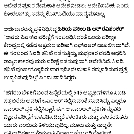
ಆದೇಶದ ಪ್ರಕಾರ ನೇಮಕಾತಿ ಆದೇಶ ನೀಡಲು ಆದೇಶಿಸಬೇಕು ಎಂದು
ಕೋರಲಾಗಿತ್ತು. ಇದನ್ನು ಕೆಎಸ್‌ಎಟಿಯು ಮಾನ್ಯ ಮಾಡಿಲ್ಲ.
ಅರ್ಜಿದಾರರನ್ನು ಪ್ರತಿನಿಧಿಸಿದ್ದ
ಹಿರಿಯ ವಕೀಲ ಡಿ ಆರ್‌ ರವಿಶಂಕರ್
“
ಅವರು ಪಿಎಸ್‌ಐ ಪರೀಕ್ಷೆಗೆ ಸಂಬಂಧಿಸಿದಂತೆ ಒಂದು ಪರೀಕ್ಷಾ
ಕೇಂದ್ರದಲ್ಲಿ ನಡೆದ ಅಕ್ರಮದ ಕುರಿತಾಗಿ ಎಫ್‌ಐಆರ್‌ ದಾಖಲಿಸಲಾಗಿದೆ.
ಈ ಸಂಬಂಧ ಸಿಐಡಿ ತನಿಖೆ ನಡೆಸುತ್ತಿದ್ದು, ಮಧ್ಯಂತರ ವರದಿ ಆಧರಿಸಿ
ರಾಜ್ಯ ಸರ್ಕಾರವು ಮರು ಪರೀಕ್ಷೆ ನಡೆಸುವುದಾಗಿ ಆದೇಶಿಸಿದೆ. ಸಿಐಡಿ
ತನಿಖೆ ಪೂರ್ಣಗೊಳ್ಳದಿರುವಾಗ ಇಡೀ ನೇಮಕಾತಿ ರದ್ದುಪಡಿಸುವ ಪ್ರಶ್ನೆ
ಉದ್ಭವಿಸುವುದಿಲ್ಲ” ಎಂದು ವಾದಿಸಿದ್ದರು.
“ಹಗರಣ ಬೆಳಕಿಗೆ ಬಂದ ಹಿನ್ನೆಲೆಯಲ್ಲಿ 545 ಅಭ್ಯರ್ಥಿಗಳಿಗೂ ಸಿಐಡಿ
ಪತ್ರ ಬರೆದು ಅವರಿಗೆ ಒಎಂಆರ್‌ ಸಲ್ಲಿಸುವಂತೆ ಸೂಚಿಸಿದ್ದು, ಎಲ್ಲರೂ
ಒಎಂಆರ್‌ ಪ್ರತಿ ಸಲ್ಲಿಸಿದ್ದಾರೆ. ಈಗ ಆ ಒಎಂಆರ್‌ ಪ್ರತಿಗಳನ್ನು ವಿಧಿ
ವಿಜ್ಞಾನ ಪರೀಕ್ಷೆಗೆ ಒಳಪಡಿಸದಿದ್ದರೆ ಕಳಂಕಿತರು ಮತ್ತು ಕಳಂಕರಹಿತರು
ಯಾರು ಎಂಬುದು ತಿಳಿಯುವುದಿಲ್ಲ. ಮೂರು ಮತ್ತು ನಾಲ್ಕನೇ
ಪ್ರತಿವಾದಿಗಳಾದ ನೇಮಕಾತಿ ವಿಭಾಗದ ಹೆಚ್ಚುವರಿ ಪೊಲೀಸ್‌