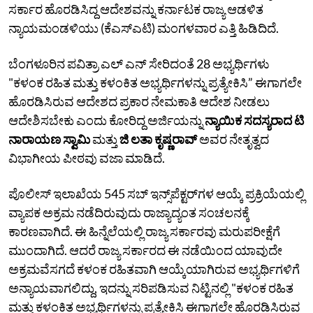
ಸರ್ಕಾರ ಹೊರಡಿಸಿದ್ದ ಆದೇಶವನ್ನು ಕರ್ನಾಟಕ ರಾಜ್ಯ ಆಡಳಿತ
ನ್ಯಾಯಮಂಡಳಿಯು (ಕೆಎಸ್‌ಎಟಿ) ಮಂಗಳವಾರ ಎತ್ತಿ ಹಿಡಿದಿದೆ.
ಬೆಂಗಳೂರಿನ ಪವಿತ್ರಾ ಎಲ್‌ ಎನ್‌ ಸೇರಿದಂತೆ 28 ಅಭ್ಯರ್ಥಿಗಳು
"ಕಳಂಕ ರಹಿತ ಮತ್ತು ಕಳಂಕಿತ ಅಭ್ಯರ್ಥಿಗಳನ್ನು ಪ್ರತ್ಯೇಕಿಸಿ” ಈಗಾಗಲೇ
ಹೊರಡಿಸಿರುವ ಆದೇಶದ ಪ್ರಕಾರ ನೇಮಕಾತಿ ಆದೇಶ ನೀಡಲು
ಆದೇಶಿಸಬೇಕು ಎಂದು ಕೋರಿದ್ದ ಅರ್ಜಿಯನ್ನು
ನ್ಯಾಯಿಕ ಸದಸ್ಯರಾದ ಟಿ
ನಾರಾಯಣ ಸ್ವಾಮಿ
ಮತ್ತು
ಜಿ ಲತಾ ಕೃಷ್ಣರಾವ್‌
ಅವರ ನೇತೃತ್ವದ
ವಿಭಾಗೀಯ ಪೀಠವು ವಜಾ ಮಾಡಿದೆ.
ಪೊಲೀಸ್‌ ಇಲಾಖೆಯ 545 ಸಬ್‌ ಇನ್ಸ್‌ಪೆಕ್ಟರ್‌ಗಳ ಆಯ್ಕೆ ಪ್ರಕ್ರಿಯೆಯಲ್ಲಿ
ವ್ಯಾಪಕ ಅಕ್ರಮ ನಡೆದಿರುವುದು ರಾಜ್ಯಾದ್ಯಂತ ಸಂಚಲನಕ್ಕೆ
ಕಾರಣವಾಗಿದೆ. ಈ ಹಿನ್ನೆಲೆಯಲ್ಲಿ ರಾಜ್ಯ ಸರ್ಕಾರವು ಮರುಪರೀಕ್ಷೆಗೆ
ಮುಂದಾಗಿದೆ. ಆದರೆ ರಾಜ್ಯ ಸರ್ಕಾರದ ಈ ನಡೆಯಿಂದ ಯಾವುದೇ
ಅಕ್ರಮವೆಸಗದೆ ಕಳಂಕ ರಹಿತವಾಗಿ ಆಯ್ಕೆಯಾಗಿರುವ ಅಭ್ಯರ್ಥಿಗಳಿಗೆ
ಅನ್ಯಾಯವಾಗಲಿದ್ದು, ಇದನ್ನು ಸರಿಪಡಿಸುವ ನಿಟ್ಟಿನಲ್ಲಿ "ಕಳಂಕ ರಹಿತ
ಮತ್ತು ಕಳಂಕಿತ ಅಭ್ಯರ್ಥಿಗಳನ್ನು ಪ್ರತ್ಯೇಕಿಸಿ ಈಗಾಗಲೇ ಹೊರಡಿಸಿರುವ