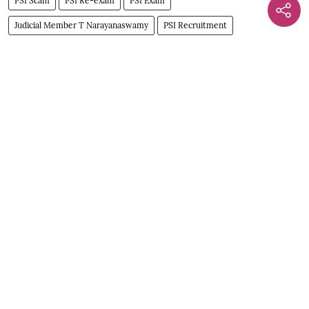
PSI Scam
PSI Re-exam
PSI Exam
Judicial Member T Narayanaswamy
PSI Recruitment