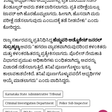
ತೆಂಡೂಲ್ಕರ್‌ ಅವರು ಶತಕ ಬಾರಿಸಲಾಗದು. ಪ್ರತಿ ಪರೀಕ್ಷೆಯಲ್ಲೂ
ಟಾಪರ್‌ ಆಗಿ ಹೊರಹೊಮ್ಮಲಾಗದು. ಹೀಗಾಗಿ, ಹೊಸದಾಗಿ ಮರು
ಪರೀಕ್ಷೆ ನಡೆಸಲಾಗುವುದು ಎಂಬುದಕ್ಕೆ ತಡೆ ನೀಡಬೇಕು” ಎಂದು
ಕೋರಿದ್ದರು.
ರಾಜ್ಯ ಸರ್ಕಾರವನ್ನು ಪ್ರತಿನಿಧಿಸಿದ್ದ
ಹೆಚ್ಚುವರಿ ಅಡ್ವೊಕೇಟ್‌ ಜನರಲ್‌
ಸುಬ್ರಹ್ಮಣ್ಯ
ಅವರು “ಹಗರಣ ವ್ಯಾಪಕವಾಗಿರುವುದರಿಂದ ಕಳಂಕಿತರು
ಮತ್ತು ಕಳಂಕರಹಿತರನ್ನು ಪ್ರತ್ಯೇಕಿಸಲಾಗದು. ಪೊಲೀಸ್‌ ನೇಮಕಾತಿ
ವಿಭಾಗದ ಪ್ರಮುಖ ಅಧಿಕಾರಿಗಳು ಬಂಧಿತರಾಗಿದ್ದು, ಅವರನ್ನು
ವಿಚಾರಣೆ ನಡೆಸಲಾಗುತ್ತಿದೆ. ತನಿಖೆ ಪೂರ್ಣಗೊಳ್ಳಲು ಇನ್ನೂ
ಕಾಲಾವಕಾಶಬೇಕಿದೆ. ತನಿಖೆ ಪೂರ್ಣಗೊಳ್ಳುವವರೆಗೆ ಅಭ್ಯರ್ಥಿಗಳ
ಆಯ್ಕೆ ಮಾಡಲಾಗದು” ಎಂದು ವಾದಿಸಿದ್ದರು.
Karnataka State Administrative Tribunal
Criminal Investigation Department
Police Sub Inspector