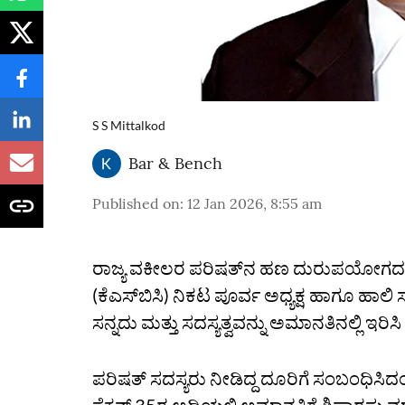
S S Mittalkod
Bar & Bench
Published on
:
12 Jan 2026, 8:55 am
ರಾಜ್ಯ ವಕೀಲರ ಪರಿಷತ್‌ನ ಹಣ ದುರುಪಯೋಗದ 
(ಕೆಎಸ್‌ಬಿಸಿ) ನಿಕಟ ಪೂರ್ವ ಅಧ್ಯಕ್ಷ ಹಾಗೂ ಹಾ
ಸನ್ನದು ಮತ್ತು ಸದಸ್ಯತ್ವವನ್ನು ಅಮಾನತಿನಲ್ಲಿ ಇರಿಸ
ಪರಿಷತ್‌ ಸದಸ್ಯರು ನೀಡಿದ್ದ ದೂರಿಗೆ ಸಂಬಂಧಿಸ