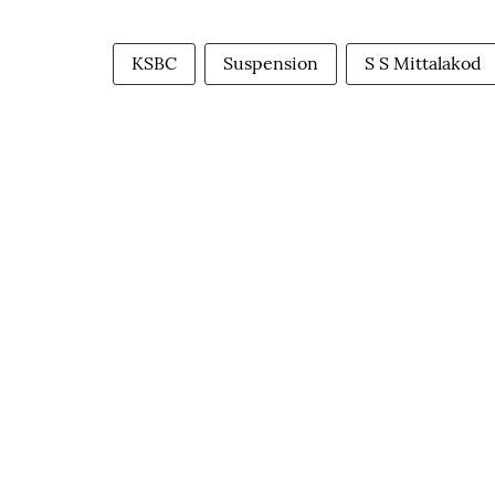
KSBC
Suspension
S S Mittalakod