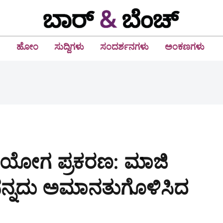
ಹೋಂ
ಸುದ್ದಿಗಳು
ಸಂದರ್ಶನಗಳು
ಅಂಕಣಗಳು
ಪಯೋಗ ಪ್ರಕರಣ: ಮಾಜಿ
 ಸನ್ನದು ಅಮಾನತುಗೊಳಿಸಿದ