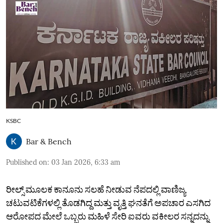
KSBC
Bar & Bench
Published on
:
03 Jan 2026, 6:33 am
ರೀಲ್ಸ್‌ ಮೂಲಕ ಕಾನೂನು ಸಲಹೆ ನೀಡುವ ನೆಪದಲ್ಲಿ ವಾಣಿಜ್ಯ
ಚಟುವಟಿಕೆಗಳಲ್ಲಿ ತೊಡಗಿದ್ದ ಮತ್ತು ವೃತ್ತಿ ಘನತೆಗೆ ಅಪಚಾರ ಎಸಗಿದ
ಆರೋಪದ ಮೇಲೆ ಒಬ್ಬರು ಮಹಿಳೆ ಸೇರಿ ಐವರು ವಕೀಲರ ಸನ್ನದನ್ನು