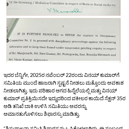
ಇದರ ಬೆನ್ನಿಗೇ, 2025ರ ನವೆಂಬರ್‌ 22ರಂದು ವಿನಯ್‌ ಕುಮಾರ್‌ಗೆ
ಸಮಿತಿಯ ಮುಂದೆ ಹಾಜರಾಗಿ ಸ್ಪಷ್ಟನೆ ನೀಡಲು ಮತ್ತೊಂದು ಅವಕಾಶ
ನೀಡಲಾಗಿತ್ತು. ಇದು ಪರಿಹಾರ ಆಗದ ಹಿನ್ನೆಲೆಯಲ್ಲಿ ಮತ್ತು ವಿನಯ್‌
ಕುಮಾರ್‌ ಪ್ರತಿಕ್ರಿಯಿಸದೇ ಇದ್ದುದರಿಂದ ವಕೀಲರ ಕಾಯಿದೆ ಸೆಕ್ಷನ್‌ 35ರ
ಅಡಿ ತನಿಖೆ ಬಾಕಿ ಉಳಿಸಿ ಸಮಿತಿಯು ಅವರನ್ನು
ಅಮಾನತುಗೊಳಿಸಲು ಶಿಫಾರಸ್ಸು ಮಾಡಿತ್ತು.
"ಶಿಸ್ತುಪಾಲನಾ ಸಮಿತಿ ಶಿಫಾರಸ್ಸನ್ನು ಒಪ್ಪಿಕೊಳ್ಳಲಾಗಿದ್ದು, ಈ ಸಂಬಂಧ