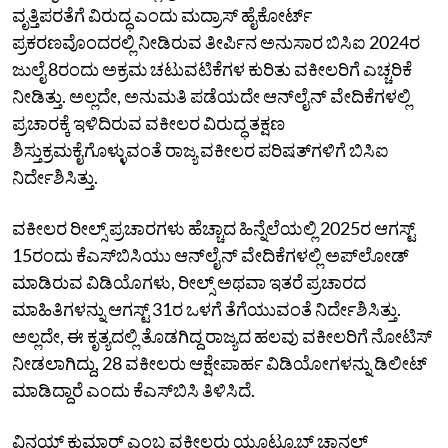
ವೃತ್ತಿಪರತೆಗೆ ವಿರುದ್ಧ ಎಂದು ಮದ್ರಾಸ್‌ ಹೈಕೋರ್ಟ್‌
ಪ್ರಕರಣವೊಂದರಲ್ಲಿ ನೀಡಿರುವ ತೀರ್ಪಿನ ಅನುಸಾರ ಬಿಸಿಐ 2024ರ
ಜುಲೈ 8ರಂದು ಅಕ್ರಮ ಚಟುವಟಿಕೆಗಳ ಕುರಿತು ವಕೀಲರಿಗೆ ಎಚ್ಚರಿಕೆ
ನೀಡಿತ್ತು. ಅಲ್ಲದೇ, ಅನುಮತಿ ಪಡೆಯದೇ ಆನ್‌ಲೈನ್‌ ವೇದಿಕೆಗಳಲ್ಲಿ
ಪ್ರಚಾರಕ್ಕೆ ಇಳಿದಿರುವ ವಕೀಲರ ವಿರುದ್ಧ ತಕ್ಷಣ
ಶಿಸ್ತುಕ್ರಮಕೈಗೊಳ್ಳುವಂತೆ ರಾಜ್ಯ ವಕೀಲರ ಪರಿಷತ್‌ಗಳಿಗೆ ಬಿಸಿಐ
ನಿರ್ದೇಶಿಸಿತ್ತು.
ವಕೀಲರ ರೀಲ್ಸ್‌ ಪ್ರಚಾರಗಳು ಹೆಚ್ಚಾದ ಹಿನ್ನೆಲೆಯಲ್ಲಿ 2025ರ ಆಗಸ್ಟ್‌
15ರಂದು ಕೆಎಸ್‌ಬಿಸಿಯು ಆನ್‌ಲೈನ್‌ ವೇದಿಕೆಗಳಲ್ಲಿ ಅಪ್‌ಲೋಡ್‌
ಮಾಡಿರುವ ವಿಡಿಯೊಗಳು, ರೀಲ್ಸ್‌ ಅಥವಾ ಇತರೆ ಪ್ರಚಾರದ
ಮಾಹಿತಿಗಳನ್ನು ಆಗಸ್ಟ್‌ 31ರ ಒಳಗೆ ತೆಗೆಯುವಂತೆ ನಿರ್ದೇಶಿಸಿತ್ತು.
ಅಲ್ಲದೇ, ಈ ಕೃತ್ಯದಲ್ಲಿ ತೊಡಗಿದ್ದ ರಾಜ್ಯದ ಹಲವು ವಕೀಲರಿಗೆ ನೋಟಿಸ್‌
ನೀಡಲಾಗಿದ್ದು, 28 ವಕೀಲರು ಆಕ್ಷೇಪಾರ್ಹ ವಿಡಿಯೋಗಳನ್ನು ಡಿಲೀಟ್‌
ಮಾಡಿದ್ದಾರೆ ಎಂದು ಕೆಎಸ್‌ಬಿಸಿ ತಿಳಿಸಿದೆ.
ವಿನಯ್‌ ಕುಮಾರ್‌ ಎಂಬ ವಕೀಲರು ಯೂಟ್ಯೂಬ್‌ ಚಾನಲ್‌