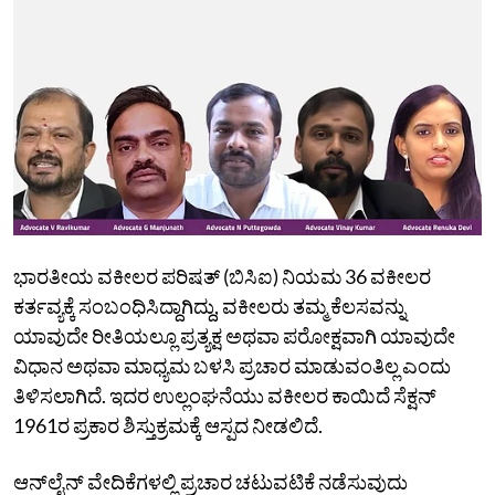
ಭಾರತೀಯ ವಕೀಲರ ಪರಿಷತ್‌ (ಬಿಸಿಐ) ನಿಯಮ 36 ವಕೀಲರ
ಕರ್ತವ್ಯಕ್ಕೆ ಸಂಬಂಧಿಸಿದ್ದಾಗಿದ್ದು, ವಕೀಲರು ತಮ್ಮ ಕೆಲಸವನ್ನು
ಯಾವುದೇ ರೀತಿಯಲ್ಲೂ ಪ್ರತ್ಯಕ್ಷ ಅಥವಾ ಪರೋಕ್ಷವಾಗಿ ಯಾವುದೇ
ವಿಧಾನ ಅಥವಾ ಮಾಧ್ಯಮ ಬಳಸಿ ಪ್ರಚಾರ ಮಾಡುವಂತಿಲ್ಲ ಎಂದು
ತಿಳಿಸಲಾಗಿದೆ. ಇದರ ಉಲ್ಲಂಘನೆಯು ವಕೀಲರ ಕಾಯಿದೆ ಸೆಕ್ಷನ್‌
1961ರ ಪ್ರಕಾರ ಶಿಸ್ತುಕ್ರಮಕ್ಕೆ ಆಸ್ಪದ ನೀಡಲಿದೆ.
ಆನ್‌ಲೈನ್‌ ವೇದಿಕೆಗಳಲ್ಲಿ ಪ್ರಚಾರ ಚಟುವಟಿಕೆ ನಡೆಸುವುದು