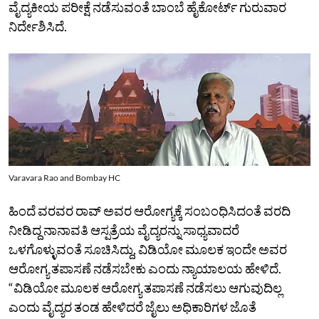
ವೈದ್ಯಕೀಯ ಪರೀಕ್ಷೆ ನಡೆಸುವಂತೆ ಬಾಂಬೆ ಹೈಕೋರ್ಟ್‌ ಗುರುವಾರ
ನಿರ್ದೇಶಿಸಿದೆ.
Varavara Rao and Bombay HC
ಹಿಂದೆ ವರವರ ರಾವ್‌ ಅವರ ಆರೋಗ್ಯಕ್ಕೆ ಸಂಬಂಧಿಸಿದಂತೆ ವರದಿ
ನೀಡಿದ್ದ ನಾನಾವತಿ ಆಸ್ಪತ್ರೆಯ ವೈದ್ಯರನ್ನು ಸಾಧ್ಯವಾದರೆ
ಒಳಗೊಳ್ಳುವಂತೆ ಸೂಚಿಸಿದ್ದು, ವಿಡಿಯೋ ಮೂಲಕ ಇಂದೇ ಅವರ
ಆರೋಗ್ಯ ತಪಾಸಣೆ ನಡೆಸಬೇಕು ಎಂದು ನ್ಯಾಯಾಲಯ ಹೇಳಿದೆ.
“ವಿಡಿಯೋ ಮೂಲಕ ಆರೋಗ್ಯ ತಪಾಸಣೆ ನಡೆಸಲು ಆಗುವುದಿಲ್ಲ
ಎಂದು ವೈದ್ಯರ ತಂಡ ಹೇಳಿದರೆ ಜೈಲು ಅಧಿಕಾರಿಗಳ ಜೊತೆ