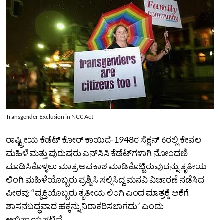
Transgender Exclusion in NCC Act
ರಾಷ್ಟ್ರೀಯ ಕೆಡೆಟ್‌ ಕೋರ್‌ ಕಾಯಿದೆ-1948ರ ಸೆಕ್ಷನ್‌ 6ರಲ್ಲಿ ಕೇವಲ
ಮಹಿಳೆ ಮತ್ತು ಪುರುಷರು ಎನ್‌ಸಿಸಿ ಕೆಡೆಟ್‌ಗಳಾಗಿ ನೋಂದಣಿ
ಮಾಡಿಸಿಕೊಳ್ಳಲು ಮಾತ್ರ ಅವಕಾಶ ಮಾಡಿಕೊಟ್ಟಿರುವುದನ್ನು ತೃತೀಯ
ಲಿಂಗಿ ಮಹಿಳೆಯೊಬ್ಬರು ಪ್ರಶ್ನಿಸಿ ಸಲ್ಲಿಸಿದ್ದ ಮನವಿ ವಿಚಾರಣೆ ನಡೆಸಿದ
ಪೀಠವು “ವ್ಯಕ್ತಿಯೊಬ್ಬರು ತೃತೀಯ ಲಿಂಗಿ ಎಂದ ಮಾತ್ರಕ್ಕೆ ಆಕೆಗೆ
ಶಾಸನಬದ್ಧವಾದ ಹಕ್ಕನ್ನು ನಿರಾಕರಿಸಲಾಗದು” ಎಂದು
ಅಭಿಪ್ರಾಯಪಟ್ಟಿದೆ.