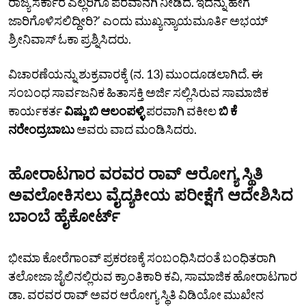
ರಾಜ್ಯ ಸರ್ಕಾರ ಎಲ್ಲರಿಗೂ ಪರವಾನಗಿ ನೀಡಿದೆ. ಇದನ್ನು ಹೇಗೆ
ಜಾರಿಗೊಳಿಸಲಿದ್ದೀರಿ?ʼ ಎಂದು ಮುಖ್ಯನ್ಯಾಯಮೂರ್ತಿ ಅಭಯ್‌
ಶ್ರೀನಿವಾಸ್‌ ಓಕಾ ಪ್ರಶ್ನಿಸಿದರು.
ವಿಚಾರಣೆಯನ್ನು ಶುಕ್ರವಾರಕ್ಕೆ (ನ. 13) ಮುಂದೂಡಲಾಗಿದೆ. ಈ
ಸಂಬಂಧ ಸಾರ್ವಜನಿಕ ಹಿತಾಸಕ್ತಿ ಅರ್ಜಿ ಸಲ್ಲಿಸಿರುವ ಸಾಮಾಜಿಕ
ಕಾರ್ಯಕರ್ತ
ವಿಷ್ಣು ಬಿ ಆಲಂಪಳ್ಳಿ
ಪರವಾಗಿ ವಕೀಲ
ಬಿ ಕೆ
ನರೇಂದ್ರಬಾಬು
ಅವರು ವಾದ ಮಂಡಿಸಿದರು.
ಹೋರಾಟಗಾರ ವರವರ ರಾವ್‌ ಆರೋಗ್ಯ ಸ್ಥಿತಿ
ಅವಲೋಕಿಸಲು ವೈದ್ಯಕೀಯ ಪರೀಕ್ಷೆಗೆ ಆದೇಶಿಸಿದ
ಬಾಂಬೆ ಹೈಕೋರ್ಟ್‌
ಭೀಮಾ ಕೋರೆಗಾಂವ್‌ ಪ್ರಕರಣಕ್ಕೆ ಸಂಬಂಧಿಸಿದಂತೆ ಬಂಧಿತರಾಗಿ
ತಲೋಜಾ ಜೈಲಿನಲ್ಲಿರುವ ಕ್ರಾಂತಿಕಾರಿ ಕವಿ, ಸಾಮಾಜಿಕ ಹೋರಾಟಗಾರ
ಡಾ. ವರವರ ರಾವ್‌ ಅವರ ಆರೋಗ್ಯ ಸ್ಥಿತಿ ವಿಡಿಯೋ ಮುಖೇನ