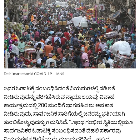
Delhi market amid COVID-19
IANS
ಜನರ ಓಡಾಟಕ್ಕೆ ಸಂಬಂಧಿಸಿದಂತೆ ನಿಯಮಗಳಲ್ಲಿ ಸಡಿಲತೆ
ನೀಡಿರುವುದನ್ನು ಪರಿಗಣಿಸಿರುವ ನ್ಯಾಯಾಲಯವು ವಿವಾಹ
ಕಾರ್ಯಕ್ರಮದಲ್ಲಿ 200 ಮಂದಿಗೆ ಭಾಗವಹಿಸಲು ಅವಕಾಶ
ನೀಡಿರುವುದು, ಸಾರ್ವಜನಿಕ ಸಾರಿಗೆಯಲ್ಲಿ ಜನರನ್ನು ಭರ್ತಿಯಾಗಿ
ತುಂಬಿಕೊಳ್ಳುವುದನ್ನು ಗಮನಿಸಿದೆ. “..ಇಂಥ ಗಂಭೀರ ಸ್ಥಿತಿಯಲ್ಲಿಯೂ
ಸಾರ್ವಜನಿಕರ ಓಡಾಟಕ್ಕೆ ಸಂಬಂಧಿಸದಂತೆ ದೆಹಲಿ ಸರ್ಕಾರವು
ನಿಯಮಗಳ ಸಡಿಲಿಕೆಯನ್ನು ಮುಂದುವರಿಸಿದೆ… ಹಬ್ಬದ