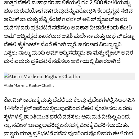
ಉತ್ತರ ದೆಹಲಿ ಮಹಾನಗರ ಪಾಲಿಕೆಯಲ್ಲಿ ರೂ 2,500 ಕೋಟಿಯಷ್ಟು
ಹಣ ದುರುಪಯೋಗವಾಗಿರುವುದನ್ನು ವಿರೋಧಿಸಿ ಕೇಂದ್ರ ಗೃಹ ಸಚಿವ
ಅಮಿತ್ ಶಾ ಮತ್ತು ಲೆಫ್ಟಿನೆಂಟ್ ಗವರ್ನರ್ ಅನಿಲ್ ಬೈಜಾಲ್ ಅವರ
ಮನೆಗಳೆದರು ಪ್ರತಿಭಟನೆ ನಡೆಸಲು ಅವಕಾಶ ನೀಡಬೇಕೆಂದು ಕೋರಿ
ಆಮ್‌ ಆದ್ಮಿ ಪಕ್ಷದ ಶಾಸಕರಾದ ಆತಿಶಿ ಮರ್ಲೆನಾ ಮತ್ತು ರಾಘವ್ ಚಡ್ಡಾ
ದೆಹಲಿ ಹೈಕೋರ್ಟ್‌ ಮೊರೆ ಹೋಗಿದ್ದಾರೆ. ಹಗರಣದ ವಿರುದ್ಧ ಧ್ವನಿ
ಎತ್ತಲು ನಾಲ್ಕು ಮಂದಿ ಆಮ್‌ ಆದ್ಮಿ ಸದಸ್ಯರು ಶಾ ಮತ್ತು ಬೈಜಲ್‌ ಅವರ
ಮನೆ ಎದುರು ಪ್ರತಿಭಟನೆ ನಡೆಸಲು ಅರ್ಜಿಯಲ್ಲಿ ಕೋರಲಾಗಿದೆ.
Atishi Marlena, Raghav Chadha
ಕೋವಿಡ್‌ ಕಾರಣಕ್ಕೆ ಮತ್ತು ದೆಹಲಿಯ ಕೆಲವು ಪ್ರದೇಶಗಳಲ್ಲಿ ಸಿಆರ್‌ಪಿಸಿ
144ನೇ ಸೆಕ್ಷನ್ ಜಾರಿಯಲ್ಲಿರುವುದರಿಂದ ದೆಹಲಿ ಪೊಲೀಸರು ಎರಡು
ಸ್ಥಳಗಳಲ್ಲಿ ಶಾಂತಿಯುತ ಧರಣಿ ನಡೆಸಲು ಅನುಮತಿ ನೀಡಿಲ್ಲ ಎಂದು
ನ್ಯಾ. ನವೀನ್‌ ಚಾವ್ಲಾ ಅವರಿದ್ದ ಏಕಸದಸ್ಯ ಪೀಠಕ್ಕೆ ವಿವರಿಸಲಾಯಿತು.
ನಾಲ್ವರು ಮಾತ್ರ ಪ್ರತಿಭಟನೆ ನಡೆಸುವುದರಿಂದ ಪೊಲೀಸರು ಹೇಳಿರುವ