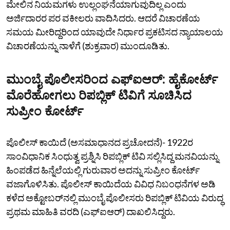
ಮೇಲಿನ ನಿಯಮಗಳು ಉಲ್ಲಂಘನೆಯಾಗುವುದಿಲ್ಲ ಎಂದು
ಅರ್ಜಿದಾರರ ಪರ ವಕೀಲರು ವಾದಿಸಿದರು. ಆದರೆ ವಿಚಾರಣೆಯ
ಸಮಯ ಮೀರಿದ್ದರಿಂದ ಯಾವುದೇ ನಿರ್ಧಾರ ಪ್ರಕಟಿಸದ ನ್ಯಾಯಾಲಯ
ವಿಚಾರಣೆಯನ್ನು ನಾಳೆಗೆ (ಶುಕ್ರವಾರ) ಮುಂದೂಡಿತು.
ಮುಂಬೈ ಪೊಲೀಸರಿಂದ ಎಫ್‌ಐಆರ್‌: ಹೈಕೋರ್ಟ್
ಮೊರೆಹೋಗಲು ರಿಪಬ್ಲಿಕ್‌ ಟಿವಿಗೆ ಸೂಚಿಸಿದ
ಸುಪ್ರೀಂ ಕೋರ್ಟ್‌
ಪೊಲೀಸ್‌ ಕಾಯಿದೆ (ಅಸಮಾಧಾನದ ಪ್ರಚೋದನೆ)- 1922ರ
ಸಾಂವಿಧಾನಿಕ ಸಿಂಧುತ್ವ ಪ್ರಶ್ನಿಸಿ ರಿಪಬ್ಲಿಕ್‌ ಟಿವಿ ಸಲ್ಲಿಸಿದ್ದ ಮನವಿಯನ್ನು
ಹಿಂಪಡೆದ ಹಿನ್ನೆಲೆಯಲ್ಲಿ ಗುರುವಾರ ಅದನ್ನು ಸುಪ್ರೀಂ ಕೋರ್ಟ್‌
ವಜಾಗೊಳಿಸಿತು. ಪೊಲೀಸ್‌ ಕಾಯಿದೆಯ ವಿವಿಧ ನಿಬಂಧನೆಗಳ ಅಡಿ
ಕಳೆದ ಅಕ್ಟೋಬರ್‌ನಲ್ಲಿ ಮುಂಬೈ ಪೊಲೀಸರು ರಿಪಬ್ಲಿಕ್‌ ಟಿವಿಯ ವಿರುದ್ಧ
ಪ್ರಥಮ ಮಾಹಿತಿ ವರದಿ (ಎಫ್‌ಐಆರ್‌) ದಾಖಲಿಸಿದ್ದರು.