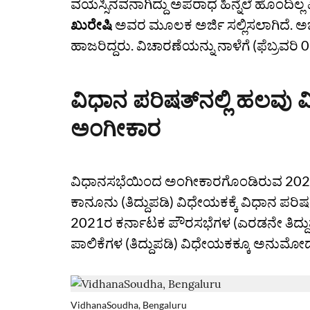
ವಯಸ್ಸಿನವನಾಗಿದ್ದು ಅಪರಾಧ ಹಿನ್ನೆಲೆ ಹೊಂದಿಲ್ಲ
ಖುರೇಷಿ
ಅವರ ಮೂಲಕ ಅರ್ಜಿ ಸಲ್ಲಿಸಲಾಗಿದೆ. 
ಹಾಜರಿದ್ದರು. ವಿಚಾರಣೆಯನ್ನು ನಾಳೆಗೆ (ಫೆಬ್ರವ
ವಿಧಾನ ಪರಿಷತ್‌ನಲ್ಲಿ ಹಲ
ಅಂಗೀಕಾರ
ವಿಧಾನಸಭೆಯಿಂದ ಅಂಗೀಕಾರಗೊಂಡಿರುವ 2021ರ
ಕಾನೂನು (ತಿದ್ದುಪಡಿ) ವಿಧೇಯಕಕ್ಕೆ ವಿಧಾನ ಪ
2021ರ ಕರ್ನಾಟಕ ಪೌರಸಭೆಗಳ (ಎರಡನೇ ತಿದ್
ಪಾಲಿಕೆಗಳ (ತಿದ್ದುಪಡಿ) ವಿಧೇಯಕಕ್ಕೂ ಅನುಮೋದ
VidhanaSoudha, Bengaluru