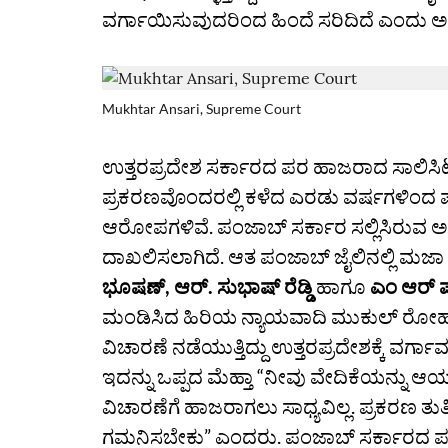
ವರ್ಗಾಯಿಸುವುದರಿಂದ ಹಿಂದೆ ಸರಿದಿದೆ ಎಂದು ಅ
Mukhtar Ansari, Supreme Court
ಉತ್ತರಪ್ರದೇಶ ಸರ್ಕಾರದ ಪರ ಹಾಜರಾದ ಸಾಲಿಸ
ಪ್ರಕರಣವೊಂದರಲ್ಲಿ ಕಳೆದ ಎರಡು ವರ್ಷಗಳಿಂದ ಪಂಜ
ಆರೋಪಗಳಿವೆ. ಪಂಜಾಬ್‌ ಸರ್ಕಾರ ಸಲ್ಲಿಸಿರುವ ಅಫಿಡ
ದಾಖಲಿಸಲಾಗಿದೆ. ಆತ ಪಂಜಾಬ್‌ ಜೈಲಿನಲ್ಲಿ ಮಜಾ
ಭೂಷಣ್, ಆರ್. ಸುಭಾಷ್‌ ರೆಡ್ಡಿ
ಹಾಗೂ
ಎಂ ಆರ್‌ 
ಮಂಡಿಸಿದ ಹಿರಿಯ ನ್ಯಾಯವಾದಿ ಮುಕುಲ್‌ ರೋಹಟ
ವಿಚಾರಣೆ ನಡೆಯುತ್ತಿದ್ದು ಉತ್ತರಪ್ರದೇಶಕ್ಕೆ ವ
ಇದನ್ನು ಒಪ್ಪದ ಮೆಹ್ತಾ “ನೀವು ವೇದಿಕೆಯನ್ನು ಆಯ
ವಿಚಾರಣೆಗೆ ಹಾಜರಾಗಲು ಸಾಧ್ಯವಿಲ್ಲ. ಪ್ರಕರಣ
ಗಮನಿಸಬೇಕು” ಎಂದರು. ಪಂಜಾಬ್‌ ಸರ್ಕಾರದ ಪ