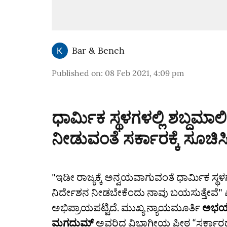
Bar & Bench
Published on
:
08 Feb 2021, 4:09 pm
ಧಾರ್ಮಿಕ ಸ್ಥಳಗಳಲ್ಲಿ ಶಬ್ದಮಾ
ನೀಡುವಂತೆ ಸರ್ಕಾರಕ್ಕೆ ಸೂಚಿ
"ಇಡೀ ರಾಜ್ಯಕ್ಕೆ ಅನ್ವಯವಾಗುವಂತೆ ಧಾರ್ಮಿಕ ಸ್ಥಳಗಳ
ನಿರ್ದೇಶನ ನೀಡಬೇಕೆಂದು ನಾವು ಬಯಸುತ್ತೇವ
ಅಭಿಪ್ರಾಯಪಟ್ಟಿದೆ. ಮುಖ್ಯ ನ್ಯಾಯಮೂರ್ತಿ
ಅಭಯ್ 
ಮಗದುಮ್‌
ಅವರಿದ್ದ ವಿಭಾಗೀಯ ಪೀಠ “ಸರ್ಕಾರದ 