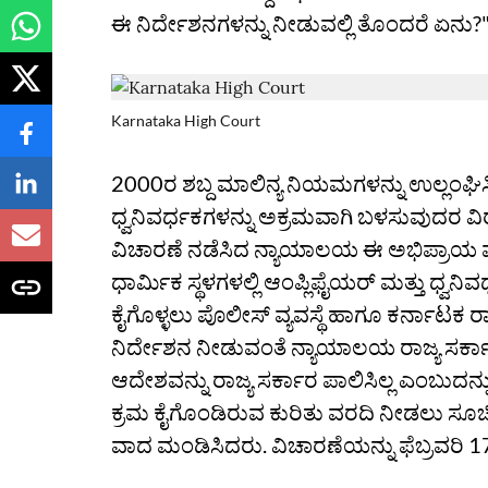
ಈ ನಿರ್ದೇಶನಗಳನ್ನು ನೀಡುವಲ್ಲಿ ತೊಂದರೆ ಏನು?" ಎ
Karnataka High Court
2000ರ ಶಬ್ದ ಮಾಲಿನ್ಯ ನಿಯಮಗಳನ್ನು ಉಲ್ಲಂಘಿಸಿ 
ಧ್ವನಿವರ್ಧಕಗಳನ್ನು ಅಕ್ರಮವಾಗಿ ಬಳಸುವುದರ ವಿರ
ವಿಚಾರಣೆ ನಡೆಸಿದ ನ್ಯಾಯಾಲಯ ಈ ಅಭಿಪ್ರಾಯ ವ್ಯಕ
ಧಾರ್ಮಿಕ ಸ್ಥಳಗಳಲ್ಲಿ ಆಂಪ್ಲಿಫೈಯರ್ ಮತ್ತು ಧ್ವನ
ಕೈಗೊಳ್ಳಲು ಪೊಲೀಸ್ ವ್ಯವಸ್ಥೆ ಹಾಗೂ ಕರ್ನಾಟಕ ರಾ
ನಿರ್ದೇಶನ ನೀಡುವಂತೆ ನ್ಯಾಯಾಲಯ ರಾಜ್ಯ ಸರ್ಕಾರ
ಆದೇಶವನ್ನು ರಾಜ್ಯ ಸರ್ಕಾರ ಪಾಲಿಸಿಲ್ಲ ಎಂಬು
ಕ್ರಮ ಕೈಗೊಂಡಿರುವ ಕುರಿತು ವರದಿ ನೀಡಲು ಸೂಚಿ
ವಾದ ಮಂಡಿಸಿದರು. ವಿಚಾರಣೆಯನ್ನು ಫೆಬ್ರವರಿ 17