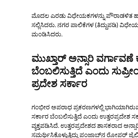
ಮೊದಲ ಎರಡು ವಿಧೇಯಕಗಳನ್ನು ಪೌರಾಡಳಿತ ಹಾಗೂ 
ಸಲ್ಲಿಸಿದರು. ನಗರ ಪಾಲಿಕೆಗಳ (ತಿದ್ದುಪಡಿ) ವಿಧೇ
ಮಂಡಿಸಿದರು.
ಮುಖ್ತಾರ್‌ ಅನ್ಸಾರಿ ವರ್ಗಾವಣ
ಬೆಂಬಲಿಸುತ್ತಿದೆ ಎಂದು ಸುಪ್ರೀ
ಪ್ರದೇಶ ಸರ್ಕಾರ
ಗಂಭೀರ ಅಪರಾಧ ಪ್ರಕರಣಗಳಲ್ಲಿ ಭಾಗಿಯಾಗಿರುವ ಬ
ಸರ್ಕಾರ ಬೆಂಬಲಿಸುತ್ತಿದೆ ಎಂದು ಉತ್ತರಪ್ರದೇಶ 
ವ್ಯಕ್ತಪಡಿಸಿದೆ. ಉತ್ತರಪ್ರದೇಶದ ಶಾಸಕರಾದ ಅನ್ಸ
ಸಮರ್ಥಿಸಿಕೊಳ್ಳುತ್ತಿದ್ದು ಪಂಜಾಬ್‌ನ ರೋಪರ್‌ ಜೈ