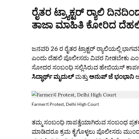
ರೈತರ ಟ್ರ್ಯಾಕ್ಟರ್ ರ‍್ಯಾಲಿ ದಿನ
ತಾಜಾ ಮಾಹಿತಿ ಕೋರಿದ ದೆಹಲಿ
ಜನವರಿ 26 ರ ರೈತರ ಟ್ರಾಕ್ಟರ್ ರ‍್ಯಾಲಿಯಲ್ಲಿ ಭಾಗವಹ
ಎಂದು ದೆಹಲಿ ಪೊಲೀಸರು ವಿವರ ನೀಡಬೇಕು ಎಂದು ದ
ಸೋದರ ಸಂಬಂಧಿ ಸಲ್ಲಿಸಿರುವ ಹೇಬಿಯಸ್‌ ಕಾರ್ಪ
ಸಿದ್ಧಾರ್ಥ್ ಮೃದುಲ್
ಮತ್ತು
ಅನುಪ್ ಜೆ ಭಂಭಾನಿ
ಅ
Farmerಸ Protest, Delhi High Court
ತಮ್ಮ ಸಂಬಂಧಿ ನಾಪತ್ತೆಯಾಗಿರುವ ಸಂಬಂಧ ಪ್ರ
ಮಾಡಿದರೂ ಕ್ರಮ ಕೈಗೊಳ್ಳಲು ಪೊಲೀಸರು ಮುಂದಾಗಿಲ್