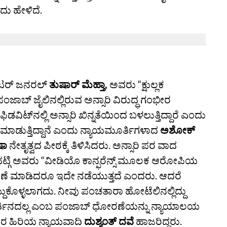
ದು ಹೇಳಿದೆ.
ಿಟರ್ ಜನರಲ್
ತುಷಾರ್ ಮೆಹ್ತಾ,
ಅವರು “ಕ್ಷುಲ್ಲಕ
ಾಬ್‌ ಜೈಲಿನಲ್ಲಿರುವ ಅನ್ಸಾರಿ ವಿರುದ್ಧ ಗಂಭೀರ
ವಿಟ್‌ನಲ್ಲಿ ಅನ್ಸಾರಿ ಖಿನ್ನತೆಯಿಂದ ಬಳಲುತ್ತಿದ್ದಾರೆ ಎಂದು
 ಮಾಡುತ್ತಿದ್ದಾನೆ ಎಂದು ನ್ಯಾಯಮೂರ್ತಿಗಳಾದ
ಅಶೋಕ್
ಷಾ
ನೇತೃತ್ವದ ಪೀಠಕ್ಕೆ ತಿಳಿಸಿದರು. ಅನ್ಸಾರಿ ಪರ ವಾದ
್ಗಿ ಅವರು “ವೀಡಿಯೊ ಕಾನ್ಫರೆನ್ಸ್‌ ಮೂಲಕ ಆರೋಪಿಯ
ರ್ಗಾವಣೆ ಮಾಡಿದರೂ ಇದೇ ನಡೆಯುತ್ತದೆ ಎಂದರು. ಆದರೆ
್ದುಕೊಳ್ಳಲಾಗದು. ನೀವು ಪಂಚತಾರಾ ಹೋಟೆಲಿನಲ್ಲಿದ್ದು
 ತುರ್ತಿನದಲ್ಲ ಎಂಬ ಪಂಜಾಬ್‌ ಧೋರಣೆಯನ್ನು ನ್ಯಾಯಾಲಯ
ರ ಹಿರಿಯ ನ್ಯಾಯವಾದಿ
ದುಶ್ಯಂತ್‌ ದವೆ
ಹಾಜರಿದ್ದರು.