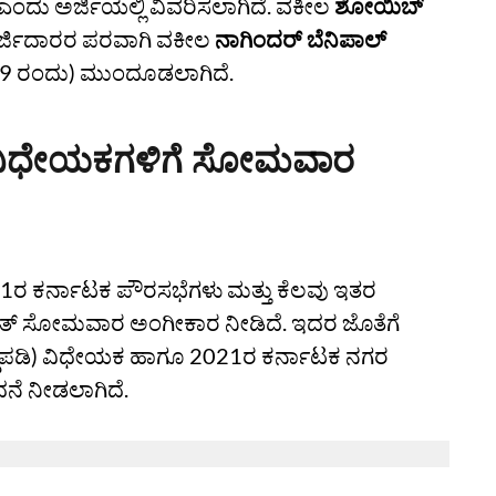
 ಎಂದು ಅರ್ಜಿಯಲ್ಲಿ ವಿವರಿಸಲಾಗಿದೆ. ವಕೀಲ
ಶೋಯಿಬ್
ಅರ್ಜಿದಾರರ ಪರವಾಗಿ ವಕೀಲ
ನಾಗಿಂದರ್ ಬೆನಿಪಾಲ್
ರಿ 09 ರಂದು) ಮುಂದೂಡಲಾಗಿದೆ.
ವು ವಿಧೇಯಕಗಳಿಗೆ ಸೋಮವಾರ
 ಕರ್ನಾಟಕ ಪೌರಸಭೆಗಳು ಮತ್ತು ಕೆಲವು ಇತರ
ರಿಷತ್‌ ಸೋಮವಾರ ಅಂಗೀಕಾರ ನೀಡಿದೆ. ಇದರ ಜೊತೆಗೆ
ದುಪಡಿ) ವಿಧೇಯಕ ಹಾಗೂ 2021ರ ಕರ್ನಾಟಕ ನಗರ
ನೆ ನೀಡಲಾಗಿದೆ.