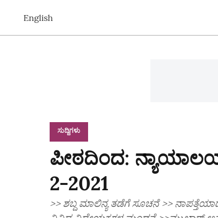
English
ಸುದ್ದಿಗಳು
ಪೀಠದಿಂದ: ನ್ಯಾಯಾಲಯದ
2-2021
>> ಶಬ್ದ ಮಾಲಿನ್ಯ ತಡೆಗೆ ಸೂಚನೆ >> ನಾಪತ್ತೆಯಾ
ವಿವಿಧ ವಿಧೇಯಕಗಳ ಮಂಡನೆ >>ಮುಖ್ತಾರ್‌ ಅನ್ಸಾರ