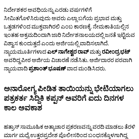
ನಿರ್ದೇಶಕರ ಅವಧಿಯನ್ನು ಎರಡು ವರ್ಷಗಳಿಗೆ
ಸೀಮಿತಗೊಳಿಸಿರುವುದು ಅವರು ಎಲ್ಲಾ ಬಗೆಯ ಪ್ರಭಾವ ಮತ್ತು
ಒತ್ತಡಗಳಿಂದ ಮುಕ್ತವಾಗಿರಲಿ ಎಂಬ ಕಾರಣಕ್ಕೆ. ನೇಮಕಾತಿಯಲ್ಲಿನ
ಇಂತಹ ಅಕ್ರಮದಿಂದಾಗಿ ಜಾರಿ ನಿರ್ದೇಶನಾಲಯದಲ್ಲಿ ಜನತೆ ಇಟ್ಟಿರುವ
ವಿಶ್ವಾಸ ಕುಂದುತ್ತದೆ ಎಂದು ಅರ್ಜಿಯಲ್ಲಿ ವಾದಿಸಲಾಗಿದೆ.
ನ್ಯಾಯಮೂರ್ತಿಗಳಾದ
ಎಲ್ ನಾಗೇಶ್ವರ ರಾವ್
ಮತ್ತು
ರವೀಂದ್ರ ಭಟ್
ಅವರಿದ್ದ ಪೀಠ ಅರ್ಜಿಯ ವಿಚಾರಣೆ ನಡೆಸಿತು. ಅರ್ಜಿದಾರರ ಪರವಾಗಿ
ನ್ಯಾಯವಾದಿ
ಪ್ರಶಾಂತ್‌ ಭೂಷಣ್‌
ವಾದ ಮಂಡಿಸಿದರು.
ಅನಾರೋಗ್ಯ ಪೀಡಿತ ತಾಯಿಯನ್ನು ಭೇಟಿಯಾಗಲು
ಪತ್ರಕರ್ತ ಸಿದ್ದಿಕಿ ಕಪ್ಪನ್‌ ಅವರಿಗೆ ಐದು ದಿನಗಳ
ಕಾಲ ಅವಕಾಶ
ಹತ್ರಾಸ್‌ ಸಾಮೂಹಿಕ ಅತ್ಯಾಚಾರ ಪ್ರಕರಣವನ್ನು ವರದಿ ಮಾಡಲು ತೆರಳಿ
ಮಾರ್ಗ ಮಧ್ಯೆ ಉತ್ತರಪ್ರದೇಶ ಪೊಲೀಸರಿಂದ ಬಂಧನಕ್ಕೊಳಗಾಗಿದ್ದ