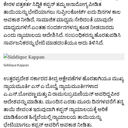
ಕೇರಳ ಪತ್ರಕರ್ತ ಸಿದ್ದಿಕಿ‌ ಕಪ್ಪನ್‌ ತಮ್ಮ ಅನಾರೋಗ್ಯ ಪೀಡಿತ
ತಾಯಿಯನ್ನು ಭೇಟಿಯಾಗಲು ಸುಪ್ರೀಂಕೋರ್ಟ್‌ ಐದು ದಿನಗಳ ಕಾಲ
ಅವಕಾಶ ನೀಡಿದೆ. ಸಾಮಾಜಿಕ ಮಾಧ್ಯಮ ಸೇರಿದಂತೆ ಯಾವುದೇ
ಮಾಧ್ಯಮಗಳಿಗೆ ಎಂತಹ ಸಂದರ್ಶನಗಳನ್ನು ಕೂಡ ನೀಡಬಾರದು
ಎಂದು ನ್ಯಾಯಾಲಯ ಆದೇಶಿಸಿದೆ. ಸಂಬಂಧಿಕರನ್ನು ಹೊರತುಪಡಿಸಿ
ಸಾರ್ವಜನಿಕರನ್ನು ಭೇಟಿ ಮಾಡದಂತೆಯೂ ಅದು ತಿಳಿಸಿದೆ.
Siddique Kappan
ಉತ್ತರಪ್ರದೇಶ ಸರ್ಕಾರದ ತೀವ್ರ ಆಕ್ಷೇಪಣೆಗಳ ಹೊರತಾಗಿಯೂ ಮುಖ್ಯ
ನ್ಯಾಯಮೂರ್ತಿ ಎಸ್‌ ಎ ಬೊಬ್ಡೆ, ನ್ಯಾಯಮೂರ್ತಿಗಳಾದ
ಎ.ಎಸ್.ಬೋಪಣ್ಣ ಮತ್ತು ವಿ ರಾಮಸುಬ್ರಮಣಿಯನ್ ಅವರಿದ್ದ ಪೀಠ
ಆದೇಶವನ್ನು ಮಾಡಿತು. ಮುಂದಿನ ಎರಡು ಮೂರು ದಿನಗಳವರೆಗೆ ತನ್ನ
ತಾಯಿ ಜೀವಂತ ಇರುವುದಾಗಿ ಕಪ್ಪನ್‌ ನ್ಯಾಯಾಲಯಕ್ಕೆ ಅರಿಕೆ
ಮಾಡಿಕೊಂಡ ಹಿನ್ನೆಲೆಯಲ್ಲಿ ನ್ಯಾಯಾಲಯ ತಾಯಿಯನ್ನು
ಭೇಟಿಯಾಗಲು ಕಪ್ಪನ್‌ ಅವರಿಗೆ ಅವಕಾಶ ನೀಡಿತು.