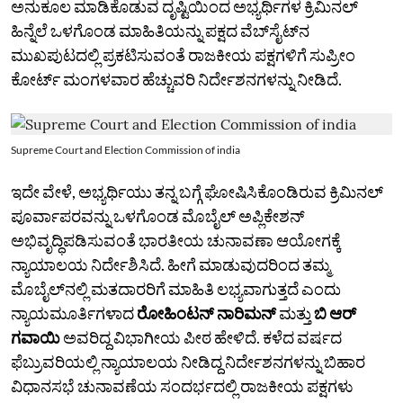
ಅನುಕೂಲ ಮಾಡಿಕೊಡುವ ದೃಷ್ಟಿಯಿಂದ ಅಭ್ಯರ್ಥಿಗಳ ಕ್ರಿಮಿನಲ್‌
ಹಿನ್ನೆಲೆ ಒಳಗೊಂಡ ಮಾಹಿತಿಯನ್ನು ಪಕ್ಷದ ವೆಬ್‌ಸೈಟ್‌ನ
ಮುಖಪುಟದಲ್ಲಿ ಪ್ರಕಟಿಸುವಂತೆ ರಾಜಕೀಯ ಪಕ್ಷಗಳಿಗೆ ಸುಪ್ರೀಂ
ಕೋರ್ಟ್‌ ಮಂಗಳವಾರ ಹೆಚ್ಚುವರಿ ನಿರ್ದೇಶನಗಳನ್ನು ನೀಡಿದೆ.
Supreme Court and Election Commission of india
ಇದೇ ವೇಳೆ, ಅಭ್ಯರ್ಥಿಯು ತನ್ನ ಬಗ್ಗೆ ಘೋಷಿಸಿಕೊಂಡಿರುವ ಕ್ರಿಮಿನಲ್‌
ಪೂರ್ವಾಪರವನ್ನು ಒಳಗೊಂಡ ಮೊಬೈಲ್‌ ಅಪ್ಲಿಕೇಶನ್‌
ಅಭಿವೃದ್ಧಿಪಡಿಸುವಂತೆ ಭಾರತೀಯ ಚುನಾವಣಾ ಆಯೋಗಕ್ಕೆ
ನ್ಯಾಯಾಲಯ ನಿರ್ದೇಶಿಸಿದೆ. ಹೀಗೆ ಮಾಡುವುದರಿಂದ ತಮ್ಮ
ಮೊಬೈಲ್‌ನಲ್ಲಿ ಮತದಾರರಿಗೆ ಮಾಹಿತಿ ಲಭ್ಯವಾಗುತ್ತದೆ ಎಂದು
ನ್ಯಾಯಮೂರ್ತಿಗಳಾದ
ರೋಹಿಂಟನ್‌ ನಾರಿಮನ್‌
ಮತ್ತು
ಬಿ ಆರ್‌
ಗವಾಯಿ
ಅವರಿದ್ದ ವಿಭಾಗೀಯ ಪೀಠ ಹೇಳಿದೆ. ಕಳೆದ ವರ್ಷದ
ಫೆಬ್ರುವರಿಯಲ್ಲಿ ನ್ಯಾಯಾಲಯ ನೀಡಿದ್ದ ನಿರ್ದೇಶನಗಳನ್ನು ಬಿಹಾರ
ವಿಧಾನಸಭೆ ಚುನಾವಣೆಯ ಸಂದರ್ಭದಲ್ಲಿ ರಾಜಕೀಯ ಪಕ್ಷಗಳು