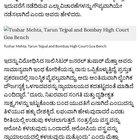
ಇದುವರೆಗೆ ನಡೆದಿರುವ ಎಲ್ಲಾ ವಿಚಾರಣೆಗಳನ್ನು ಗೌಪ್ಯವಾಗಿಯೇ
ನಡೆಸಲಾಗಿದೆ ಎಂದು ಅವರು ಹೇಳಿದರು.
Tushar Mehta, Tarun Tejpal and Bombay High Court Goa Bench
ಇದನ್ನು ವಿರೋಧಿಸಿದ ಸಾಲಿಸಿಟರ್‌ ಜನರಲ್‌ ತುಷಾರ್‌ ಮೆಹ್ತಾ ಅವರು
ಸಾಮಾನ್ಯವಾಗಿ ಇಂಥ ಕೋರಿಕೆಯನ್ನು ನಾನು ಒಪ್ಪಿಕೊಳ್ಳುತ್ತಿದ್ದೆ. ಪ್ರಸ್ತುತ
ಪ್ರಕರಣದಲ್ಲಿ ಸಾಂಸ್ಥಿಕ ವೈಫಲ್ಯವಾಗಿದ್ದು, ಅದು ಅಂತಿಮವಾಗಿ ಲೈಂಗಿಕ
ದೌರ್ಜನ್ಯಕ್ಕೆ ಒಳಗಾದವರನ್ನು ನ್ಯಾಯಾಲಯದ ಕದತಟ್ಟದಂತೆ ಮಾಡಿದೆ
ಎಂದಿದ್ದಾರೆ. “ದೂರು, ನಿಖರವಾದ ಸಂಗತಿ ಮತ್ತು ದೃಢೀಕೃತ
ಸಾಕ್ಷ್ಯಗಳನ್ನು ಇಟ್ಟುಕೊಂಡು ಬಂದ ಯುವತಿಗೆ ಏನಾಗಿದೆ ಎಂಬುದನ್ನು
ತಿಳಿಯುವ ಹಕ್ಕು ದೇಶಕ್ಕಿದೆ. ಲಘುವಾಗಿ ಹೇಳುವುದಾದರೆ ಎರಡು
ರೀತಿಯಲ್ಲಿ ಉಡುಪು ಕಳಚಲಾಗುತ್ತದೆ. ಸಂತ್ರಸ್ತೆಯ ವಸ್ತ್ರವನ್ನು
ಆರೋಪಿ ಕಳಚುವುದು ಒಂದಾದರೆ, ಆರೋಪಿಯ ವಸ್ತ್ರವನ್ನು
ನ್ಯಾಯಾಲಯದಲ್ಲಿ ಕಳಚುವುದು ಮತ್ತೊಂದು” ಎಂದು ಮೆಹ್ತಾ