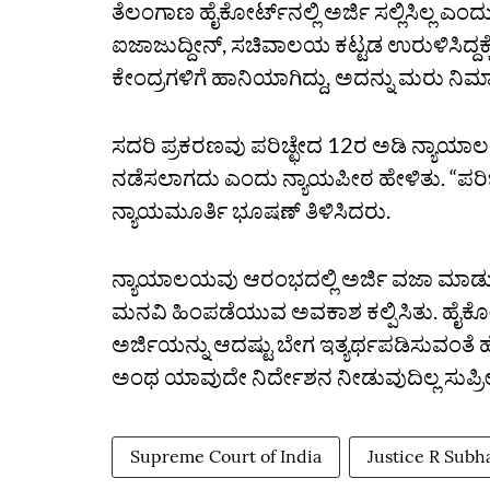
ತೆಲಂಗಾಣ ಹೈಕೋರ್ಟ್‌ನಲ್ಲಿ ಅರ್ಜಿ ಸಲ್ಲಿಸಿಲ್ಲ ಎ
ಐಜಾಜುದ್ದೀನ್, ಸಚಿವಾಲಯ ಕಟ್ಟಡ ಉರುಳಿಸಿದ್ದಕ್ಕೆ ತ
ಕೇಂದ್ರಗಳಿಗೆ ಹಾನಿಯಾಗಿದ್ದು, ಅದನ್ನು ಮರು ನಿ
ಸದರಿ ಪ್ರಕರಣವು ಪರಿಚ್ಛೇದ 12ರ ಅಡಿ ನ್ಯಾಯಾಲಯದ
ನಡೆಸಲಾಗದು ಎಂದು ನ್ಯಾಯಪೀಠ ಹೇಳಿತು. “ಪರಿಚ್ಛ
ನ್ಯಾಯಮೂರ್ತಿ ಭೂಷಣ್ ತಿಳಿಸಿದರು.
ನ್ಯಾಯಾಲಯವು ಆರಂಭದಲ್ಲಿ ಅರ್ಜಿ ವಜಾ ಮಾಡು
ಮನವಿ ಹಿಂಪಡೆಯುವ ಅವಕಾಶ ಕಲ್ಪಿಸಿತು. ಹೈಕೋ
ಅರ್ಜಿಯನ್ನು ಆದಷ್ಟು ಬೇಗ ಇತ್ಯರ್ಥಪಡಿಸುವಂತೆ
ಅಂಥ ಯಾವುದೇ ನಿರ್ದೇಶನ ನೀಡುವುದಿಲ್ಲ ಸುಪ್ರೀಂ 
Supreme Court of India
Justice R Subh