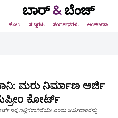
ಹೋಂ
ಸುದ್ದಿಗಳು
ಸಂದರ್ಶನಗಳು
ಅಂಕಣಗಳು
ಹಾನಿ: ಮರು ನಿರ್ಮಾಣ ಅರ್ಜಿ
ುಪ್ರೀಂ ಕೋರ್ಟ್‌
ಟ್ ನಲ್ಲಿ ಸಲ್ಲಿಸಲಾಗಿದೆಯೇ ಎಂದು ಅರ್ಜಿದಾರರನ್ನು