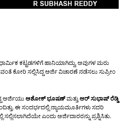
ರ್ಮಿಕ ಕಟ್ಟಡಗಳಿಗೆ ಹಾನಿಯಾಗಿದ್ದು, ಅವುಗಳ ಮರು
ಂತೆ ಕೋರಿ ಸಲ್ಲಿಸಿದ್ದ ಅರ್ಜಿ ವಿಚಾರಣೆ ನಡೆಸಲು ಸುಪ್ರೀಂ
ದ್ದ ಅರ್ಜಿಯು
ಅಶೋಕ್ ಭೂಷಣ್
ಮತ್ತು
ಆರ್ ಸುಭಾಷ್ ರೆಡ್ಡಿ
ಬಂದಿತ್ತು. ಈ ಸಂದರ್ಭದಲ್ಲಿ ನ್ಯಾಯಮೂರ್ತಿಗಳು ಸದರಿ
 ಸಲ್ಲಿಸಲಾಗಿದೆಯೇ ಎಂದು ಅರ್ಜಿದಾರರನ್ನು ಪ್ರಶ್ನಿಸಿತು.