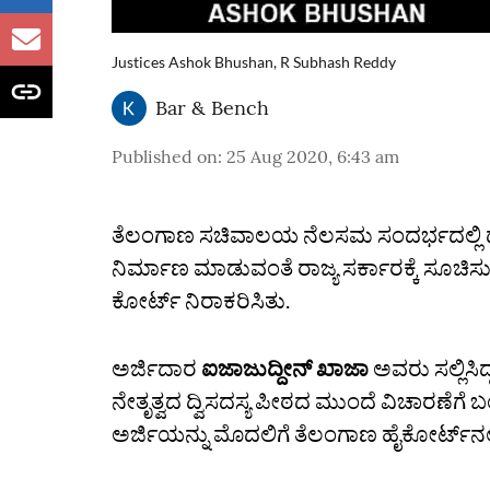
Justices Ashok Bhushan, R Subhash Reddy
Bar & Bench
Published on
:
25 Aug 2020, 6:43 am
ತೆಲಂಗಾಣ ಸಚಿವಾಲಯ ನೆಲಸಮ ಸಂದರ್ಭದಲ್ಲಿ ಧಾ
ನಿರ್ಮಾಣ ಮಾಡುವಂತೆ ರಾಜ್ಯ ಸರ್ಕಾರಕ್ಕೆ ಸೂಚಿಸುವ
ಕೋರ್ಟ್ ನಿರಾಕರಿಸಿತು.
ಅರ್ಜಿದಾರ
ಐಜಾಜುದ್ದೀನ್ ಖಾಜಾ
ಅವರು ಸಲ್ಲಿಸಿ
ನೇತೃತ್ವದ ದ್ವಿಸದಸ್ಯ ಪೀಠದ ಮುಂದೆ ವಿಚಾರಣೆಗೆ 
ಅರ್ಜಿಯನ್ನು ಮೊದಲಿಗೆ ತೆಲಂಗಾಣ ಹೈಕೋರ್ಟ್‌ನಲ್ಲಿ